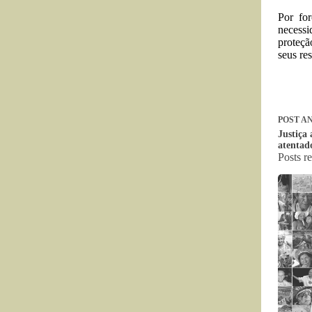
Por for
necessi
proteçã
seus res
POST
AN
Justiça
atentad
Posts r