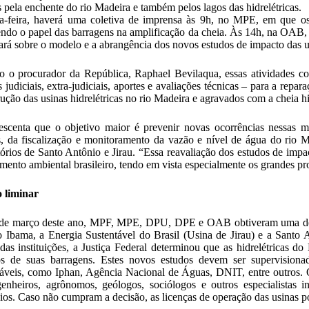
s pela enchente do rio Madeira e também pelos lagos das hidrelétricas.
a-feira, haverá uma coletiva de imprensa às 9h, no MPE, em que os 
ndo o papel das barragens na amplificação da cheia. Às 14h, na OAB, s
tará sobre o modelo e a abrangência dos novos estudos de impacto das u
 o procurador da República, Raphael Bevilaqua, essas atividades c
 judiciais, extra-judiciais, aportes e avaliações técnicas – para a repa
rução das usinas hidrelétricas no rio Madeira e agravados com a cheia hi
escenta que o objetivo maior é prevenir novas ocorrências nessas m
s, da fiscalização e monitoramento da vazão e nível de água do rio
tórios de Santo Antônio e Jirau. “Essa reavaliação dos estudos de imp
amento ambiental brasileiro, tendo em vista especialmente os grandes pro
 liminar
de março deste ano, MPF, MPE, DPU, DPE e OAB obtiveram uma decis
o Ibama, a Energia Sustentável do Brasil (Usina de Jirau) e a Santo
das instituições, a Justiça Federal determinou que as hidrelétricas 
os de suas barragens. Estes novos estudos devem ser supervisiona
áveis, como Iphan, Agência Nacional de Águas, DNIT, entre outros
enheiros, agrônomos, geólogos, sociólogos e outros especialistas in
ios. Caso não cumpram a decisão, as licenças de operação das usinas po