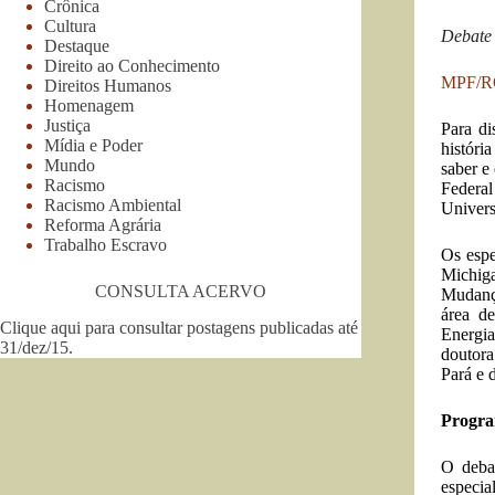
Crônica
Cultura
Debate 
Destaque
Direito ao Conhecimento
MPF/
Direitos Humanos
Homenagem
Justiça
Para di
Mídia e Poder
históri
Mundo
saber e
Racismo
Federal
Racismo Ambiental
Univers
Reforma Agrária
Trabalho Escravo
Os espe
Michiga
CONSULTA ACERVO
Mudanç
área de
Clique aqui para consultar postagens publicadas até
Energia
31/dez/15
.
doutora
Pará e 
Progr
O deba
especia