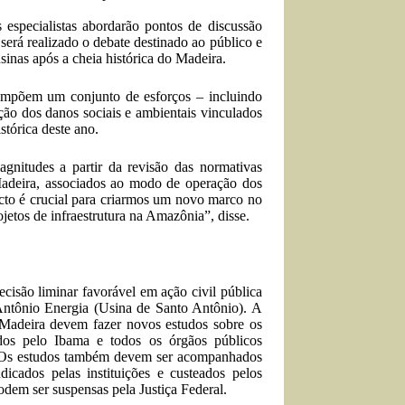
especialistas abordarão pontos de discussão
erá realizado o debate destinado ao público e
sinas após a cheia histórica do Madeira.
ompõem um conjunto de esforços – incluindo
ração dos danos sociais e ambientais vinculados
stórica deste ano.
agnitudes a partir da revisão das normativas
 Madeira, associados ao modo de operação dos
acto é crucial para criarmos um novo marco no
jetos de infraestrutura na Amazônia”, disse.
ão liminar favorável em ação civil pública
 Antônio Energia (Usina de Santo Antônio). A
do Madeira devem fazer novos estudos sobre os
dos pelo Ibama e todos os órgãos públicos
. Os estudos também devem ser acompanhados
dicados pelas instituições e custeados pelos
dem ser suspensas pela Justiça Federal.