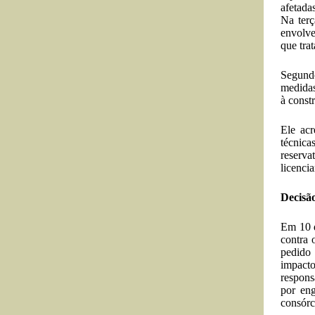
afetada
Na terç
envolve
que tra
Segundo
medidas
à const
Ele acr
técnica
reserva
licenci
Decisão
Em 10 
contra 
pedido 
impact
respons
por eng
consórc