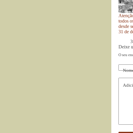
Atenção
todos o
desde se
31 de d
3
Deixe 
O seu en
Nom
Adici