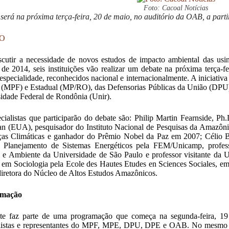
Foto: Cacoal Notícias
será na próxima terça-feira, 20 de maio, no auditório da OAB, a parti
RO
scutir a necessidade de novos estudos de impacto ambiental das usin
a de 2014, seis instituições vão realizar um debate na próxima terça-f
 especialidade, reconhecidos nacional e internacionalmente. A iniciativ
 (MPF) e Estadual (MP/RO), das Defensorias Públicas da União (DPU
idade Federal de Rondônia (Unir).
cialistas que participarão do debate são: Philip Martin Fearnside, Ph
n (EUA), pesquisador do Instituto Nacional de Pesquisas da Amazônia,
as Climáticas e ganhador do Prêmio Nobel da Paz em 2007; Célio 
 Planejamento de Sistemas Energéticos pela FEM/Unicamp, professor
 e Ambiente da Universidade de São Paulo e professor visitante da 
 em Sociologia pela Ecole des Hautes Etudes en Sciences Sociales, em
diretora do Núcleo de Altos Estudos Amazônicos.
amação
te faz parte de uma programação que começa na segunda-feira, 19
listas e representantes do MPF, MPE, DPU, DPE e OAB. No mesmo dia,