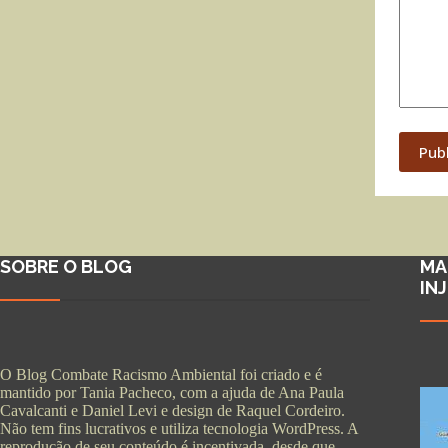
Pub
SOBRE O BLOG
MA
IN
O Blog Combate Racismo Ambiental foi criado e é
mantido por Tania Pacheco, com a ajuda de Ana Paula
Cavalcanti e Daniel Levi e design de Raquel Cordeiro.
Não tem fins lucrativos e utiliza tecnologia WordPress. A
reprodução de seu conteúdo é incentivada, desde que