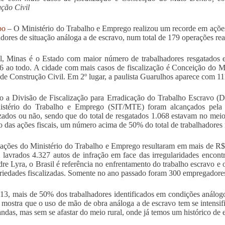
ção Civil
po
– O Ministério do Trabalho e Emprego realizou um recorde em ações 
adores de situação análoga a de escravo, num total de 179 operações rea
l, Minas é o Estado com maior número de trabalhadores resgatados 
 ao todo. A cidade com mais casos de fiscalização é Conceição do M
 de Construção Civil. Em 2º lugar, a paulista Guarulhos aparece com 11
 a Divisão de Fiscalização para Erradicação do Trabalho Escravo (De
istério do Trabalho e Emprego (SIT/MTE) foram alcançados pela fi
zados ou não, sendo que do total de resgatados 1.068 estavam no meio
co das ações fiscais, um número acima de 50% do total de trabalhadores 
ações do Ministério do Trabalho e Emprego resultaram em mais de R$ 8
 lavrados 4.327 autos de infração em face das irregularidades encontr
re Lyra, o Brasil é referência no enfrentamento do trabalho escrav
riedades fiscalizadas. Somente no ano passado foram 300 empregadores 
3, mais de 50% dos trabalhadores identificados em condições análog
mostra que o uso de mão de obra análoga a de escravo tem se intens
ndas, mas sem se afastar do meio rural, onde já temos um histórico de 