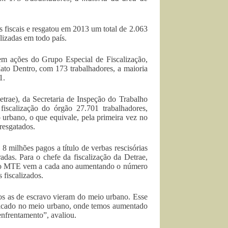
fiscais e resgatou em 2013 um total de 2.063
lizadas em todo país.
em ações do Grupo Especial de Fiscalização,
ato Dentro, com 173 trabalhadores, a maioria
1.
trae), da Secretaria de Inspeção do Trabalho
scalização do órgão 27.701 trabalhadores,
 urbano, o que equivale, pela primeira vez no
resgatados.
 milhões pagos a título de verbas rescisórias
adas. Para o chefe da fiscalização da Detrae,
o e o MTE vem a cada ano aumentando o número
fiscalizados.
os as de escravo vieram do meio urbano. Esse
ificado no meio urbano, onde temos aumentado
enfrentamento”, avaliou.