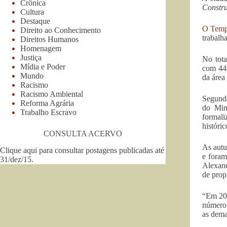
Crônica
Constru
Cultura
Destaque
O Tem
Direito ao Conhecimento
trabalh
Direitos Humanos
Homenagem
Justiça
No tota
Mídia e Poder
com 446
Mundo
da área
Racismo
Racismo Ambiental
Segundo
Reforma Agrária
do Min
Trabalho Escravo
formali
históri
CONSULTA ACERVO
As autu
Clique aqui para consultar postagens publicadas até
e foram
31/dez/15
.
Alexand
de prop
“Em 201
número 
as dema