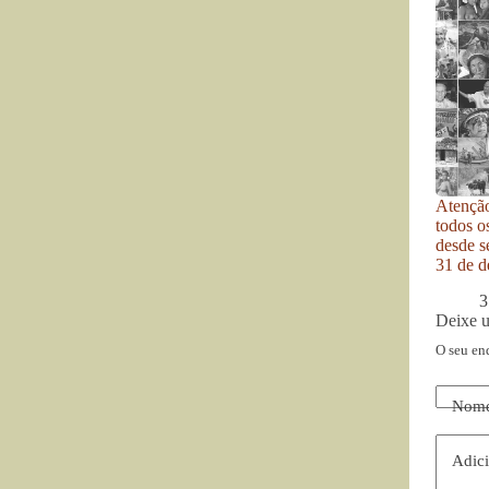
Atenção
todos o
desde se
31 de d
3
Deixe 
O seu en
Nom
Adici