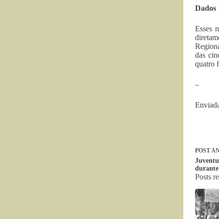
Dados
Esses n
diretam
Regiona
das cin
quatro 
–
Enviada
POST
AN
Juventu
durante
Posts r