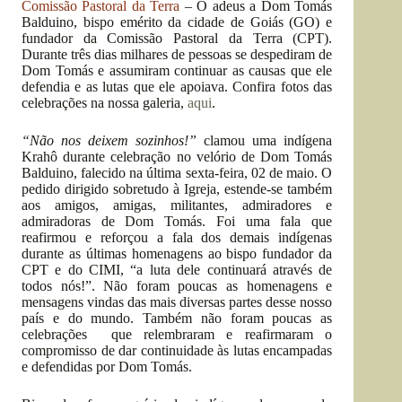
Comissão Pastoral da Terra
– O adeus a Dom Tomás
Balduino, bispo emérito da cidade de Goiás (GO) e
fundador da Comissão Pastoral da Terra (CPT).
Durante três dias milhares de pessoas se despediram de
Dom Tomás e assumiram continuar as causas que ele
defendia e as lutas que ele apoiava. Confira fotos das
celebrações na nossa galeria,
aqui
.
“Não nos deixem sozinhos!”
clamou uma indígena
Krahô durante celebração no velório de Dom Tomás
Balduino, falecido na última sexta-feira, 02 de maio. O
pedido dirigido sobretudo à Igreja, estende-se também
aos amigos, amigas, militantes, admiradores e
admiradoras de Dom Tomás. Foi uma fala que
reafirmou e reforçou a fala dos demais indígenas
durante as últimas homenagens ao bispo fundador da
CPT e do CIMI, “a luta dele continuará através de
todos nós!”. Não foram poucas as homenagens e
mensagens vindas das mais diversas partes desse nosso
país e do mundo. Também não foram poucas as
celebrações que relembraram e reafirmaram o
compromisso de dar continuidade às lutas encampadas
e defendidas por Dom Tomás.