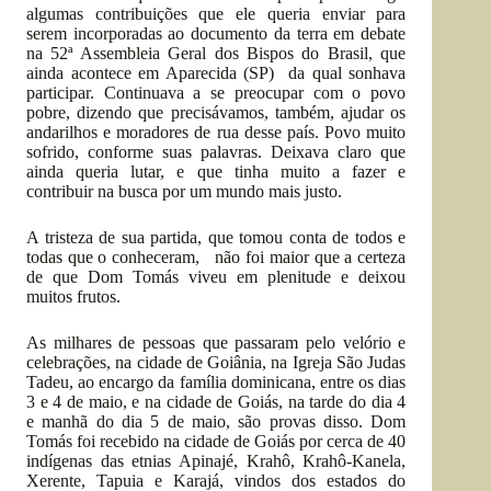
algumas contribuições que ele queria enviar para
serem incorporadas ao documento da terra em debate
na 52ª Assembleia Geral dos Bispos do Brasil, que
ainda acontece em Aparecida (SP) da qual sonhava
participar. Continuava a se preocupar com o povo
pobre, dizendo que precisávamos, também, ajudar os
andarilhos e moradores de rua desse país. Povo muito
sofrido, conforme suas palavras. Deixava claro que
ainda queria lutar, e que tinha muito a fazer e
contribuir na busca por um mundo mais justo.
A tristeza de sua partida, que tomou conta de todos e
todas que o conheceram, não foi maior que a certeza
de que Dom Tomás viveu em plenitude e deixou
muitos frutos.
As milhares de pessoas que passaram pelo velório e
celebrações, na cidade de Goiânia, na Igreja São Judas
Tadeu, ao encargo da família dominicana, entre os dias
3 e 4 de maio, e na cidade de Goiás, na tarde do dia 4
e manhã do dia 5 de maio, são provas disso. Dom
Tomás foi recebido na cidade de Goiás por cerca de 40
indígenas das etnias Apinajé, Krahô, Krahô-Kanela,
Xerente, Tapuia e Karajá, vindos dos estados do