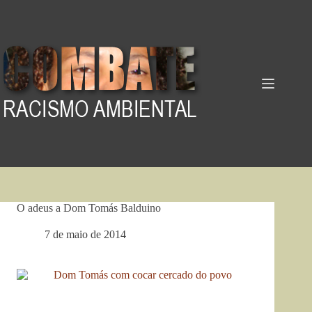
Pular
para
o
conteúdo
O adeus a Dom Tomás Balduino
7 de maio de 2014