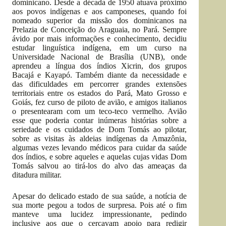
dominicano. Desde a década de 1950 atuava próximo
aos povos indígenas e aos camponeses, quando foi
nomeado superior da missão dos dominicanos na
Prelazia de Conceição do Araguaia, no Pará. Sempre
ávido por mais informações e conhecimento, decidiu
estudar linguística indígena, em um curso na
Universidade Nacional de Brasília (UNB), onde
aprendeu a língua dos índios Xicrin, dos grupos
Bacajá e Kayapó. Também diante da necessidade e
das dificuldades em percorrer grandes extensões
territoriais entre os estados do Pará, Mato Grosso e
Goiás, fez curso de piloto de avião, e amigos italianos
o presentearam com um teco-teco vermelho. Avião
esse que poderia contar inúmeras histórias sobre a
seriedade e os cuidados de Dom Tomás ao pilotar,
sobre as visitas às aldeias indígenas da Amazônia,
algumas vezes levando médicos para cuidar da saúde
dos índios, e sobre aqueles e aquelas cujas vidas Dom
Tomás salvou ao tirá-los do alvo das ameaças da
ditadura militar.
Apesar do delicado estado de sua saúde, a notícia de
sua morte pegou a todos de surpresa. Pois até o fim
manteve uma lucidez impressionante, pedindo
inclusive aos que o cercavam apoio para redigir