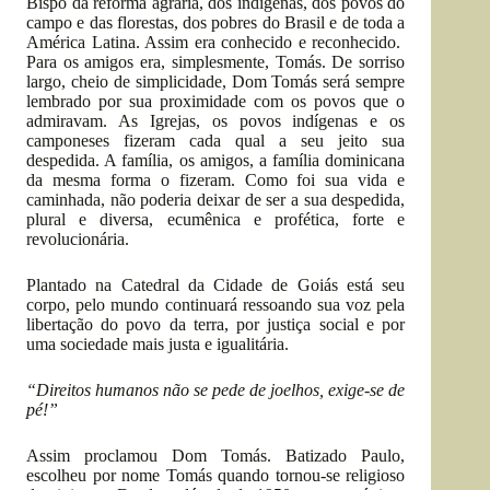
Bispo da reforma agrária, dos indígenas, dos povos do
campo e das florestas, dos pobres do Brasil e de toda a
América Latina. Assim era conhecido e reconhecido.
Para os amigos era, simplesmente, Tomás. De sorriso
largo, cheio de simplicidade, Dom Tomás será sempre
lembrado por sua proximidade com os povos que o
admiravam. As Igrejas, os povos indígenas e os
camponeses fizeram cada qual a seu jeito sua
despedida. A família, os amigos, a família dominicana
da mesma forma o fizeram. Como foi sua vida e
caminhada, não poderia deixar de ser a sua despedida,
plural e diversa, ecumênica e profética, forte e
revolucionária.
Plantado na Catedral da Cidade de Goiás está seu
corpo, pelo mundo continuará ressoando sua voz pela
libertação do povo da terra, por justiça social e por
uma sociedade mais justa e igualitária.
“Direitos humanos não se pede de joelhos, exige-se de
pé!”
Assim proclamou Dom Tomás. Batizado Paulo,
escolheu por nome Tomás quando tornou-se religioso