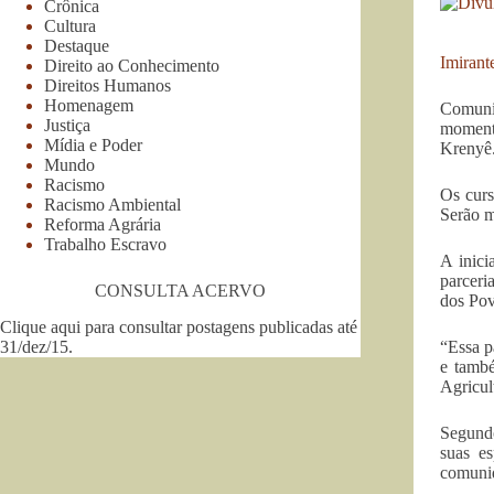
Crônica
Cultura
Destaque
Imirant
Direito ao Conhecimento
Direitos Humanos
Homenagem
Comuni
Justiça
momento
Mídia e Poder
Krenyê
Mundo
Racismo
Os curs
Racismo Ambiental
Serão m
Reforma Agrária
Trabalho Escravo
A inic
parceri
CONSULTA ACERVO
dos Pov
Clique aqui para consultar postagens publicadas até
31/dez/15
.
“Essa p
e també
Agricul
Segundo
suas e
comunid