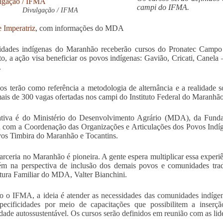
campi do IFMA.
Divulgação / IFMA
e Imperatriz
, com informações do MDA
dades indígenas do Maranhão receberão cursos do Pronatec Campo
, a ação visa beneficiar os povos indígenas: Gavião, Cricati, Canel
.
os terão como referência a metodologia de alternância e a realidade
ais de 300 vagas ofertadas nos campi do Instituto Federal do Maranh
iativa é do Ministério do Desenvolvimento Agrário (MDA), da Fund
a com a Coordenação das Organizações e Articulações dos Povos Ind
os Timbira do Maranhão e Tocantins.
arceria no Maranhão é pioneira. A gente espera multiplicar essa experiê
m na perspectiva de inclusão dos demais povos e comunidades tradi
tura Familiar do MDA, Valter Bianchini.
 o IFMA, a ideia é atender as necessidades das comunidades indígen
specificidades por meio de capacitações que possibilitem a inse
ade autossustentável. Os cursos serão definidos em reunião com as lid