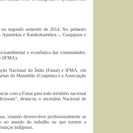
 no segundo semestre de 2014. No primeiro
a – Apaniekra e Ramkokamekra –, Guajajaras e
 socioambiental e econômica das comunidades.
ão (IFMA).
ação Nacional do Índio (Funai) e IFMA, em
ígenas do Maranhão (Coapima) e a Associação
ncia com a Funai para todo território nacional
cionais”, destacou o secretário Nacional de
as, visando desenvolver profissionalmente as
rção no mundo do trabalho ou que tornem a
eranças indígenas
.