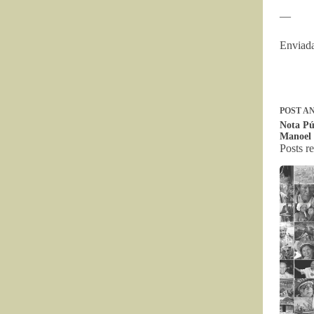
—
Enviad
POST
AN
Nota Pú
Manoel 
Posts r