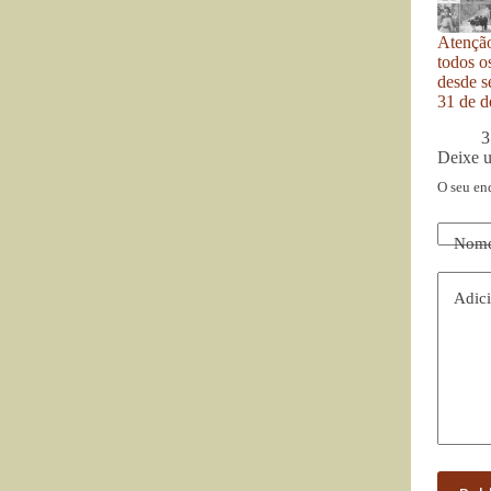
Atenção
todos o
desde se
31 de d
3
Deixe 
O seu en
Nom
Adici