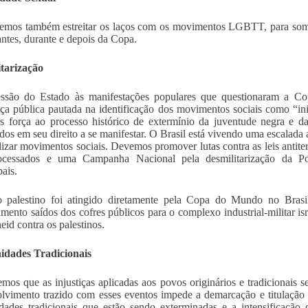
emos também estreitar os laços com os movimentos LGBTT, para somar
antes, durante e depois da Copa.
tarização
ssão do Estado às manifestações populares que questionaram a Copa
ça pública pautada na identificação dos movimentos sociais como “ini
s força ao processo histórico de extermínio da juventude negra e da 
ados em seu direito a se manifestar. O Brasil está vivendo uma escalad
lizar movimentos sociais. Devemos promover lutas contra as leis antiter
ocessados e uma Campanha Nacional pela desmilitarização da Po
ais.
 palestino foi atingido diretamente pela Copa do Mundo no Bras
amento saídos dos cofres públicos para o complexo industrial-militar is
eid contra os palestinos.
dades Tradicionais
mos que as injustiças aplicadas aos povos originários e tradicionais
lvimento trazido com esses eventos impede a demarcação e titulação 
ades tradicionais que estão sendo exterminadas e a intensificação do