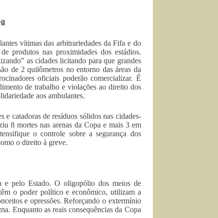
il
ntes vítimas das arbitrariedades da Fifa e do
e produtos nas proximidades dos estádios.
nizando” as cidades licitando para que grandes
são de 2 quilômetros no entorno das áreas da
rocinadores oficiais poderão comercializar. É
imento de trabalho e violações ao direito dos
idariedade aos ambulantes.
 e catadoras de resíduos sólidos nas cidades-
uziu 8 mortes nas arenas da Copa e mais 3 em
tensifique o controle sobre a segurança dos
como o direito à greve.
 e pelo Estado. O oligopólio dos meios de
têm o poder político e econômico, utilizam a
onceitos e opressões. Reforçando o extermínio
sma. Enquanto as reais consequências da Copa