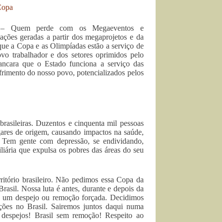
Copa
s) – Quem perde com os Megaeventos e
ções geradas a partir dos megaprojetos e da
ue a Copa e as Olimpíadas estão a serviço de
o trabalhador e dos setores oprimidos pelo
scancara que o Estado funciona a serviço das
rimento do nosso povo, potencializados pelos
rasileiras. Duzentos e cinquenta mil pessoas
ugares de origem, causando impactos na saúde,
a. Tem gente com depressão, se endividando,
iária que expulsa os pobres das áreas do seu
ritório brasileiro. Não pedimos essa Copa da
asil. Nossa luta é antes, durante e depois da
de um despejo ou remoção forçada. Decidimos
ções no Brasil. Sairemos juntos daqui numa
 despejos! Brasil sem remoção! Respeito ao