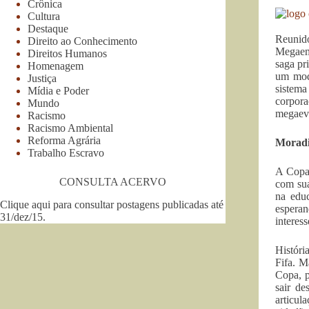
Crônica
Cultura
Destaque
Reunid
Direito ao Conhecimento
Megaemp
Direitos Humanos
saga pr
Homenagem
um mode
Justiça
sistema
Mídia e Poder
corpora
Mundo
megaeve
Racismo
Racismo Ambiental
Reforma Agrária
Morad
Trabalho Escravo
A Copa 
CONSULTA ACERVO
com sua
na educ
Clique aqui para consultar postagens publicadas até
esperan
31/dez/15
.
interess
Históri
Fifa. M
Copa, p
sair de
articul