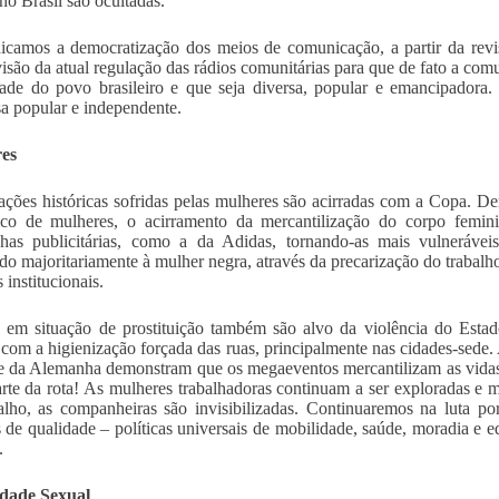
 no Brasil são ocultadas.
icamos a democratização dos meios de comunicação, a partir da revi
isão da atual regulação das rádios comunitárias para que de fato a com
dade do povo brasileiro e que seja diversa, popular e emancipadora.
a popular e independente.
es
ações históricas sofridas pelas mulheres são acirradas com a Copa. 
fico de mulheres, o acirramento da mercantilização do corpo femi
as publicitárias, como a da Adidas, tornando-as mais vulneráveis
do majoritariamente à mulher negra, através da precarização do trabalho
 institucionais.
 em situação de prostituição também são alvo da violência do Estad
om a higienização forçada das ruas, principalmente nas cidades-sede.
e da Alemanha demonstram que os megaeventos mercantilizam as vidas
arte da rota! As mulheres trabalhadoras continuam a ser exploradas e m
alho, as companheiras são invisibilizadas. Continuaremos na luta p
 de qualidade – políticas universais de mobilidade, saúde, moradia e e
.
idade Sexual