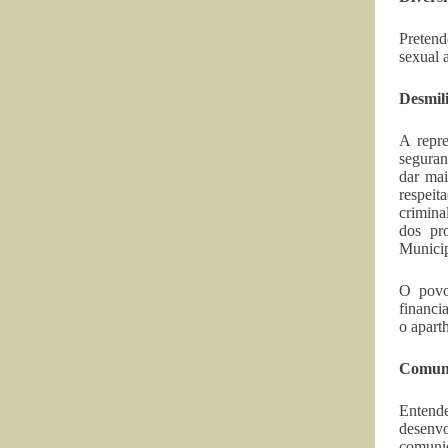
Pretend
sexual 
Desmili
A repre
seguran
dar mai
respeit
crimina
dos pr
Municip
O povo
financi
o aparth
Comuni
Entende
desenvo
comunid