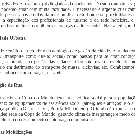
 privados e a setores privilegiados da sociedade. Neste contexto, as
 poderão atuar com muita facilidade. É necessário e urgente criar c
 de pessoas nas escolas da rede pública, rede hoteleira, proximidades d
a a capacitação dos profissionais do turismo e da rede hoteleira, o
o dos direitos das mulheres e crianças e adolescentes. Não à redução d
dade Urbana
do cenário de modelo mercadológico de gestão da cidade, é fundament
(transporte como direito social) como passos para se criar condiçõ
ipação popular na gestão das cidades. Combatemos o modelo de mob
rio em detrimento do transporte de massa, ciclovias, etc. Combatemos
s públicos como praças, ruas, etc.
ção de Rua
ização da Copa do Mundo tem uma política social para a população 
nto de equipamentos de assistência social (albergues e abrigos) e o a
ça pública (Guarda Civil, Polícia Militar, etc.). O intuito é expulsar e
ades-sede da Copa do Mundo, gerando clima de insegurança e medo do 
Pelo fim do recolhimento e internação compulsórios.
as Mobilizações