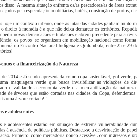
s disso. A mesma situação enfrenta os/as pescadores/as de áreas extrati
eaçados pela especulação imobiliárias, hotéis, construção de portos, etc
 hoje um contexto urbano, onde as lutas das cidades ganham muito m
a o direito à moradia é a que não deixa demarcar os territórios. Rep
mpedir novas demarcações e titulações e abrem precedente para a revisão
olência, os povos se organizam em mobilização nacional como forma 
minará no Encontro Nacional Indígena e Quilombola, entre 25 e 29 de
itórios!
entos e a financeirização da Natureza
de 2014 está sendo apresentada como copa sustentável, gol verde, p
 uma maquiagem verde que busca invisibilizar as violações de di
ado e validando a economia verde e a mercantilização da natureza
dade de árvores que estão cortadas nas cidades da Copa, defendem
s uma árvore cortada!”
s e adolescentes
s e adolescentes estarão em situação de extrema vulnerabilidade dur
das à ausência de políticas públicas. Destaca-se a desvirtuação do pap
ização. Primeiro, como mercadoria pouco acessível, com ingressos e pro