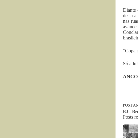
Diante 
desta a
nas rua
avance 
Concla
brasilei
“Copa s
Só a lu
ANCOP 
POST
AN
RJ - Re
Posts r