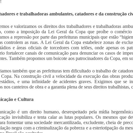
!
adores e trabalhadoras ambulantes, catadores e da construção civ
mos e valorizamos os direitos dos trabalhadores e trabalhadoras ambula
o, como a imposição da Lei Geral da Copa que proíbe o comércio d
amos a repressão por parte das prefeituras municipais que estão “higie
s controlem as ruas. A Lei Geral da Copa estabelece zonas de exclu
stádios e áreas oficiais de torcedores com telões, onde apenas os pat
rio fortalecer canais de comunicação para denunciar os casos de imped
tes. Também propomos um boicote aos patrocinadores da Copa, em sol
amos também que as prefeituras tem dificultado o trabalho de catadores
 Copa. Na construção civil a velocidade da execução das obras prod
estádios, e uma infinidade de acidentes graves. Exigimos que se in
s nos canteiros de obra e a garantia plena de seus direitos trabalhistas, 
cação e Cultura
nicação é um direito humano, desrespeitado pela mídia hegemônica
ação invisibiliza e tenta calar as lutas populares. Os mesmos que de
ara fomentar uma sociedade mercantilizada, excludente, cheia de prec
lação negra com a criminalização da pobreza e a esteriotipação da me