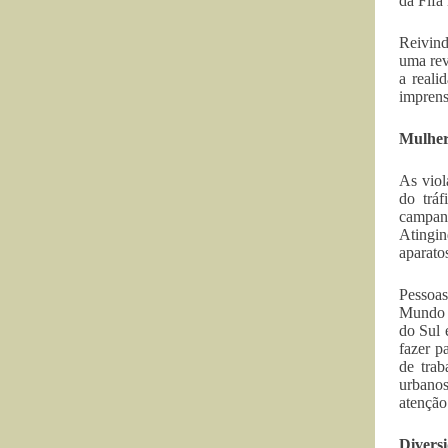
da Fifa
Reivind
uma rev
a reali
imprens
Mulher
As viol
do trá
campanh
Atingin
aparatos
Pessoas
Mundo c
do Sul 
fazer p
de trab
urbanos
atenção
Divers