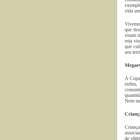
exemplo
vida am
Vivemos
que tir
visam i
esta vi
que cul
aos terr
Megaev
A Copa 
enfim,
consum
quanti
Nem mai
Criança
Criança
associa
de elit