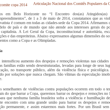
Articulação Nacional dos Comitês Populares da 
os em Belo Horizonte no “I Encontro dos(as) Atingidos(a
reendimentos”, de 1 a 3 de maio de 2014, constatamos que as viola
ivatista é comum em todas as cidades-sede da Copa 2014. Afirmamos q
lo de país e de mundo que não atende aos interesses gerais do pov
 capitalista. A Lei Geral da Copa, inconstitucional e autoritária, e
ções e das empreiteiras. Abaixo expressamos algumas dimensões do sof
ntos como a Copa e as Olimpíadas.
ia
intensificou aumento dos despejos e remoções violentas nas cidades b
s famílias estão sendo desestruturadas, levadas para longe de seus l
ação, no transporte público, além da violência física e psicológic
do por soluções que nunca chegam. São vítimas da especulação imobil
e.
as semelhantes de violências contra populações ocorrem em todo o ter
ais do que barrar a Copa, queremos barrar os despejos e remoções no Br
ara que nenhuma família brasileira sofra a violência e humilhação 
ste encontro com uma grande união para barrar os despejos e remo
ação permanente, e assim estaremos mais fortes. Por um Brasil sem