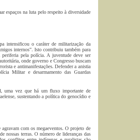
 espaços na luta pelo respeito à diversidade
 intensificou o caráter de militarização da
migos internos”. Isto contribuiu também para
periferia pela polícia. A juventude deve ser
a autoritária, onde governo e Congresso buscam
rorista e antimanifestações. Defender a anistia
lícia Militar e desarmamento das Guardas
il, uma vez que há um fluxo importante de
raelense, sustentando a política do genocídio e
 se agravam com os megaeventos. O projeto de
de nossas terras. O número de lideranças das
s conflitos entre indígenas e ruralistas são