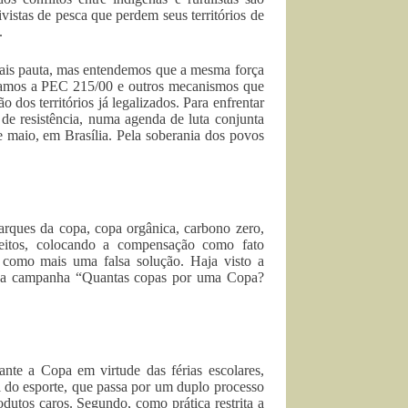
vistas de pesca que perdem seus territórios de
.
ais pauta, mas entendemos que a mesma força
udiamos a PEC 215/00 e outros mecanismos que
 dos territórios já legalizados. Para enfrentar
de resistência, numa agenda de luta conjunta
 maio, em Brasília. Pela soberania dos povos
arques da copa, copa orgânica, carbono zero,
reitos, colocando a compensação como fato
 como mais uma falsa solução. Haja visto a
os a campanha “Quantas copas por uma Copa?
ante a Copa em virtude das férias escolares,
el do esporte, que passa por um duplo processo
dutos caros. Segundo, como prática restrita a