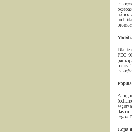
espaços
pessoas
tráfico
incluíd
promoçã
Mobili
Diante 
PEC 90 
partic
rodoviá
espaçõe
Popula
A organ
fechame
seguran
das cid
jogos. 
Copa d