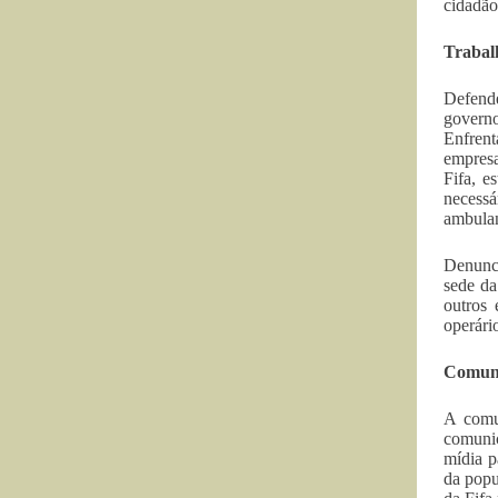
cidadão
Trabalh
Defende
govern
Enfrent
empresa
Fifa, e
necessá
ambulan
Denunci
sede da
outros 
operário
Comuni
A comu
comunic
mídia p
da popu