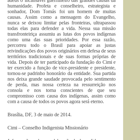
adeus o incansável guerrilheiro das grandes causas da
humanidade. Profeta e conselheiro, estrategista e
sonhador, Dom Tomás foi um homem de muitas
causas. Assim como a mensagem do Evangelho,
nunca se deixou limitar pelas fronteiras, ultrapassou
todas elas para defender a vida. Nessa sua missão
transfronteiriça assumiu as lutas dos povos indígenas
como uma das suas prioridades. Por essa razão,
percorreu todo o Brasil para apoiar as justas
reivindicações dos povos originários em defesa de seus
territórios tradicionais e de suas formas próprias de
vida. Depois de ter participado da fundação do Cimi e
ter exercido a função de vice-presidente e presidente,
tornou-se padrinho honorário da entidade. Sua partida
nos deixa grande saudade provocada pelo sentimento
de perda, mas nossa certeza na ressurreição nos
consola e nos torna conscientes de que seu
compromisso com causa dos indígenas, assim como
com a causa de todos os povos agora será eterno.
Brasília, DF, 3 de maio de 2014.
Cimi – Conselho Indigenista Missionário