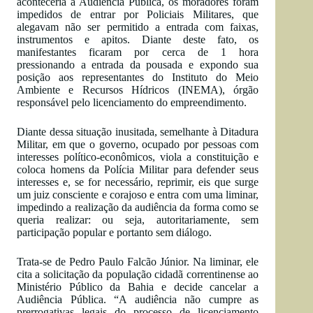
aconteceria a Audiência Pública, os moradores foram
impedidos de entrar por Policiais Militares, que
alegavam não ser permitido a entrada com faixas,
instrumentos e apitos. Diante deste fato, os
manifestantes ficaram por cerca de 1 hora
pressionando a entrada da pousada e expondo sua
posição aos representantes do Instituto do Meio
Ambiente e Recursos Hídricos (INEMA), órgão
responsável pelo licenciamento do empreendimento.
Diante dessa situação inusitada, semelhante à Ditadura
Militar, em que o governo, ocupado por pessoas com
interesses político-econômicos, viola a constituição e
coloca homens da Polícia Militar para defender seus
interesses e, se for necessário, reprimir, eis que surge
um juiz consciente e corajoso e entra com uma liminar,
impedindo a realização da audiência da forma como se
queria realizar: ou seja, autoritariamente, sem
participação popular e portanto sem diálogo.
Trata-se de Pedro Paulo Falcão Júnior. Na liminar, ele
cita a solicitação da população cidadã correntinense ao
Ministério Público da Bahia e decide cancelar a
Audiência Pública. “A audiência não cumpre as
prerrogativas legais do processo de licenciamento