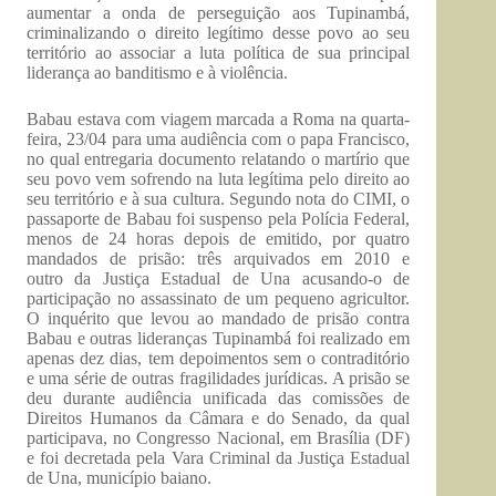
aumentar a onda de perseguição aos Tupinambá,
criminalizando o direito legítimo desse povo ao seu
território ao associar a luta política de sua principal
liderança ao banditismo e à violência.
Babau estava com viagem marcada a Roma na quarta-
feira, 23/04 para uma audiência com o papa Francisco,
no qual entregaria documento relatando o martírio que
seu povo vem sofrendo na luta legítima pelo direito ao
seu território e à sua cultura. Segundo nota do CIMI, o
passaporte de Babau foi suspenso pela Polícia Federal,
menos de 24 horas depois de emitido, por quatro
mandados de prisão: três arquivados em 2010 e
outro da Justiça Estadual de Una acusando-o de
participação no assassinato de um pequeno agricultor.
O inquérito que levou ao mandado de prisão contra
Babau e outras lideranças Tupinambá foi realizado em
apenas dez dias, tem depoimentos sem o contraditório
e uma série de outras fragilidades jurídicas. A prisão se
deu durante audiência unificada das comissões de
Direitos Humanos da Câmara e do Senado, da qual
participava, no Congresso Nacional, em Brasília (DF)
e foi decretada pela Vara Criminal da Justiça Estadual
de Una, município baiano.