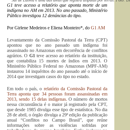
Sul de Lábrea é uma das áreas que registra disputas por terras. Foto: 
G1 teve acesso a relatório que aponta morte de um
indígena no AM em 2013.
No ano passado, Ministério
Público investigou 12 denúncias do tipo.
Por Girlene Medeiros e Eliena Monteiro*, d
o
G1 AM
Levantamento da Comissão Pastoral da Terra (CPT)
apontou que no ano passado um indígena foi
assassinado no Amazonas em decorrência de conflitos
agrários. O
G1
teve acesso ao relatório da instituição,
que contabiliza 15 mortes de índios em 2013. O
Ministério Público Federal no Amazonas (MPF-AM)
instaurou 14 inquéritos do ano passado até o início de
2014 que investigam casos do tipo no estado.
Em todo o país, o
relatório da Comissão Pastoral da
Terra aponta que 34 pessoas foram assassinadas em
2013, sendo 15 delas indígenas.
O número de mortos
nessa circunstância é o maior já registrado pela CPT,
que desde 1985 divulga esse tipo de estatística. No dia
28 de abril, o órgão divulga a 29ª edição da publicação
anual “Conflitos no Campo Brasil”, que reúne
informações sobre as violências sofridas por