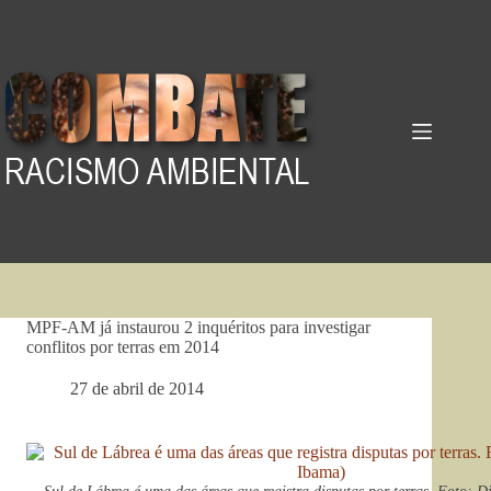
Pular
para
o
conteúdo
MPF-AM já instaurou 2 inquéritos para investigar
conflitos por terras em 2014
27 de abril de 2014