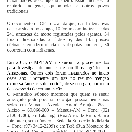
trabalhadores do campo brasileiro. Estão inclusos no
relatório indígenas, quilombolas e outros povos
tradicionais.
O documento da CPT diz ainda que, das 15 tentativas
de assassinato no campo, 10 foram com indígenas; das
241 ameaças de morte registradas pelos agentes, 34
foram direcionadas a índios e, das 143 prisões
efetuadas em decorrência das disputas por terra, 36
ocorreram com indígenas.
Em 2013, o MPF-AM instaurou 12 procedimentos
para investigar denúncias de conflitos agrários no
Amazonas. Outros dois foram instaurados no início
deste ano. “Somente um traz no resumo menção
expressa ‘ameaças de morte'”, disse o órgão, por meio
da assessoria de comunicação.
O Ministério Público informou que quem se sentir
ameaçado pode procurar o órgão pessoalmente, nas
sedes em Manaus: Avenida André Araújo, 358 –
Aleixo – 69.060-000 – Manaus-AM – Fone: (92)
2129-4700); em Tabatinga (Rua Aires de Brito, Bairro
Ibirapuera, sem número – Sede da Subseção Judiciária
– Fone: (97) 3412-2209) e em Tefé (Rua Monteiro de
Souza, 629, Centro – Tefé/AM – CEP 69470-000 –