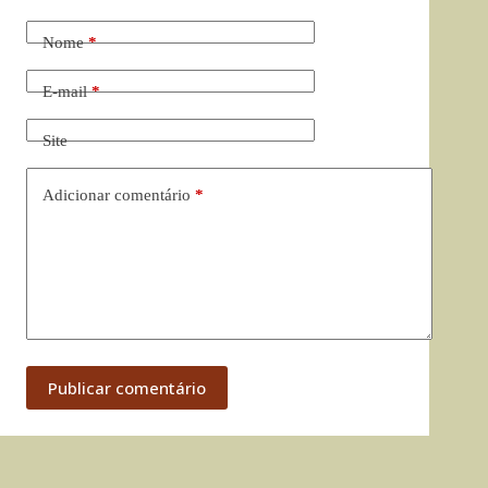
Nome
*
E-mail
*
Site
Adicionar comentário
*
Publicar comentário