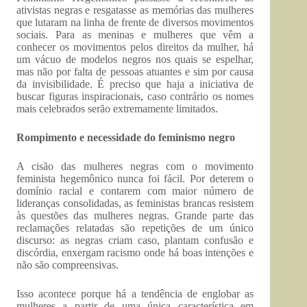
ativistas negras e resgatasse as memórias das mulheres
que lutaram na linha de frente de diversos movimentos
sociais. Para as meninas e mulheres que vêm a
conhecer os movimentos pelos direitos da mulher, há
um vácuo de modelos negros nos quais se espelhar,
mas não por falta de pessoas atuantes e sim por causa
da invisibilidade. É preciso que haja a iniciativa de
buscar figuras inspiracionais, caso contrário os nomes
mais celebrados serão extremamente limitados.
Rompimento e necessidade do feminismo negro
A cisão das mulheres negras com o movimento
feminista hegemônico nunca foi fácil. Por deterem o
domínio racial e contarem com maior número de
lideranças consolidadas, as feministas brancas resistem
às questões das mulheres negras. Grande parte das
reclamações relatadas são repetições de um único
discurso: as negras criam caso, plantam confusão e
discórdia, enxergam racismo onde há boas intenções e
não são compreensivas.
Isso acontece porque há a tendência de englobar as
mulheres a partir de uma única característica em