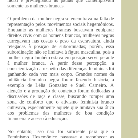
racial e privilegiando as pautas que contemplavam
somente as mulheres brancas.
O problema da mulher negra se encontrava na falta de
representação pelos movimentos sociais hegemônicos.
Enquanto as mulheres brancas buscavam equiparar
direitos civis com os homens brancos, mulheres negras
carregavam nas costas o peso da escravatura, ainda
relegadas à posição de subordinadas; porém, essa
subordinação não se limitava à figura masculina, pois a
mulher negra também estava em posição servil perante
à mulher branca. A partir dessa percepção, a
conscientização a respeito das diferenças femininas foi
ganhando cada vez mais corpo. Grandes nomes da
militância feminina negra foram fazendo história, a
exemplo de Lélia Gonzalez e Sueli Carneiro. A
atenção e a produção de conteúdo foram dedicadas a
discussões de raça e classe, buscando romper uma
zona de conforto que o ativismo feminista branco
cultivava, especialmente aquele que limitava sua ótica
aos problemas das mulheres de boa condição
financeira e acesso à educação.
No entanto, isso não foi suficiente para que o
Feminismo Hegemônico passasse a reconhecer as