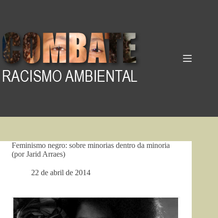
Pular
para
o
conteúdo
Feminismo negro: sobre minorias dentro da minoria
(por Jarid Arraes)
22 de abril de 2014