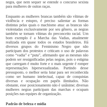
negra, que nem sequer se estende o concurso sexista
para mulheres de outras raças.
Enquanto as mulheres brancas também são vítimas de
violência e estupro, é preciso salientar as formas
distintas pelas quais o machismo atua: as brancas são
violentadas exclusivamente por seu gênero, as negras
também se tornam vítimas do preconceito racial. Um
bom exemplo é a Marcha das Vadias, atualmente
realizada em quase todos os estados brasileiros. Há
diversos grupos do Feminismo Negro que não
participam dos protestos e criticam o uso de palavras
como “vadia” e “puta”, afirmando que as mesmas não
podem ser ressignificadas pelas negras, pois o estigma
que carregam é muito forte e o mais urgente é romper
representações hipersexualizadas. Partindo desse
pressuposto, o melhor seria lutar para ser reconhecida
como ser humano intelectual, capaz de conquistas
diversas e ocupação em papéis ilimitados. Não
obstante, esse posicionamento não é unânime; diversas
mulheres negras participam das marchas e ocupam
posições nas equipes de organização.
Padrão de beleza e mídia