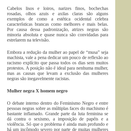
Cabelos lisos e loiros, narizes finos, bochechas
rosadas, olhos azuis e axilas claras são alguns
exemplos de como a estética ocidental celebra
características brancas como melhores e mais belas.
Por causa dessa padronização, atrizes negras são
minoria absoluta e quase nunca são convidadas para
estrelarem na televisão.
Embora a redução da mulher ao papel de “musa” seja
machista, vale a pena dedicar um pouco de reflexão ao
racismo explícito que passa todos os dias sem muitos
protestos. A posição não é ideal para nenhuma mulher,
mas as causas que levam a exclusão das mulheres
negras são inegavelmente racistas.
Mulher negra X homem negro
O debate interno dentro do Feminismo Negro e entre
pessoas negras sobre as múltiplas faces do machismo é
bastante inflamado. Grande parte da luta feminina se
dá contra o sexismo, a imposição de papéis e a
violência. Só que o problema é ainda mais profundo e
há um incômodo severo por parte de muitas mulheres