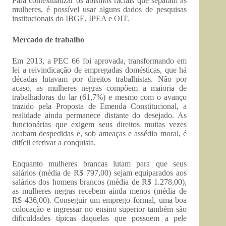
Para contextualizar os abismos raciais que separam as
mulheres, é possível usar alguns dados de pesquisas
institucionais do IBGE, IPEA e OIT.
Mercado de trabalho
Em 2013, a PEC 66 foi aprovada, transformando em
lei a reivindicação de empregadas domésticas, que há
décadas lutavam por direitos trabalhistas. Não por
acaso, as mulheres negras compõem a maioria de
trabalhadoras do lar (61,7%) e mesmo com o avanço
trazido pela Proposta de Emenda Constitucional, a
realidade ainda permanece distante do desejado. As
funcionárias que exigem seus direitos muitas vezes
acabam despedidas e, sob ameaças e assédio moral, é
difícil efetivar a conquista.
Enquanto mulheres brancas lutam para que seus
salários (média de R$ 797,00) sejam equiparados aos
salários dos homens brancos (média de R$ 1.278,00),
as mulheres negras recebem ainda menos (média de
R$ 436,00). Conseguir um emprego formal, uma boa
colocação e ingressar no ensino superior também são
dificuldades típicas daquelas que possuem a pele