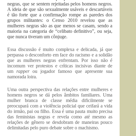
negras, que se sentem rejeitadas pelos homens negros.
A ideia de que são sexualmente usáveis e descartáveis
é tão forte que a confirmação rompe as paredes dos
grupos militantes: o Censo 2010 revelou que as
mulheres negras são as que menos se casam, sendo a
maioria na categoria de “celibato definitivo”, ou seja,
que nunca tiveram um cônjuge.
Essa discussão é muito complexa e delicada, já que
perpassa o desconforto em face do racismo e a solidão
que as mulheres negras enfrentam. Por isso não é
incomum ver protestos e críticas incisivas diante de
um
rapper
ou jogador famoso que apresente sua
namorada loira.
Uma outra perspectiva das relações entre mulheres e
homens negros se dá pelos âmbitos familiares. Uma
mulher branca de classe média dificilmente se
preocupará com a violência policial que ceifará a vida
do irmão, pai ou filho. Essa é uma pauta muito precisa
das feministas negras e revela como até mesmo as
relações de gênero se desdobram de maneiras pouco
delimitadas pelo puro debate sobre o machismo.