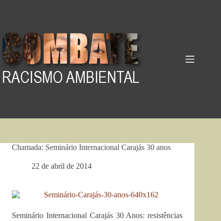
Pular
para
o
conteúdo
Chamada: Seminário Internacional Carajás 30 anos
22 de abril de 2014
Seminário Internacional Carajás 30 Anos: resistências