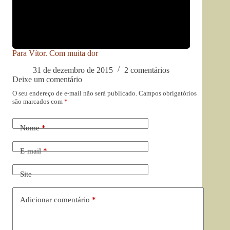
Para Vítor. Com muita dor
31 de dezembro de 2015
2 comentários
Deixe um comentário
O seu endereço de e-mail não será publicado.
Campos obrigatórios
são marcados com
*
Nome
*
E-mail
*
Site
Adicionar comentário
*