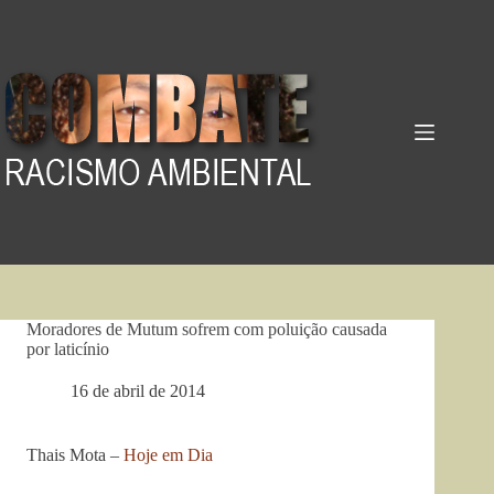
Pular
para
o
conteúdo
Moradores de Mutum sofrem com poluição causada
por laticínio
16 de abril de 2014
Thais Mota –
Hoje em Dia