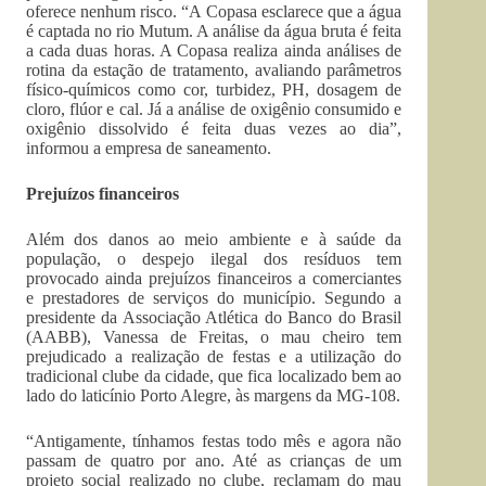
oferece nenhum risco. “A Copasa esclarece que a água
é captada no rio Mutum. A análise da água bruta é feita
a cada duas horas. A Copasa realiza ainda análises de
rotina da estação de tratamento, avaliando parâmetros
físico-químicos como cor, turbidez, PH, dosagem de
cloro, flúor e cal. Já a análise de oxigênio consumido e
oxigênio dissolvido é feita duas vezes ao dia”,
informou a empresa de saneamento.
Prejuízos financeiros
Além dos danos ao meio ambiente e à saúde da
população, o despejo ilegal dos resíduos tem
provocado ainda prejuízos financeiros a comerciantes
e prestadores de serviços do município. Segundo a
presidente da Associação Atlética do Banco do Brasil
(AABB), Vanessa de Freitas, o mau cheiro tem
prejudicado a realização de festas e a utilização do
tradicional clube da cidade, que fica localizado bem ao
lado do laticínio Porto Alegre, às margens da MG-108.
“Antigamente, tínhamos festas todo mês e agora não
passam de quatro por ano. Até as crianças de um
projeto social realizado no clube, reclamam do mau