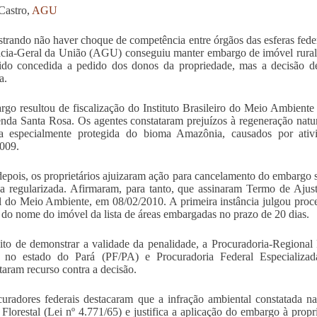
Castro,
AGU
rando não haver choque de competência entre órgãos das esferas feder
ia-Geral da União (AGU) conseguiu manter embargo de imóvel rural
ido concedida a pedido dos donos da propriedade, mas a decisão de 
a.
go resultou de fiscalização do Instituto Brasileiro do Meio Ambient
nda Santa Rosa. Os agentes constataram prejuízos à regeneração natur
a especialmente protegida do bioma Amazônia, causados por ativ
009.
epois, os proprietários ajuizaram ação para cancelamento do embargo 
va regularizada. Afirmaram, para tanto, que assinaram Termo de Aj
l do Meio Ambiente, em 08/02/2010. A primeira instância julgou proc
a do nome do imóvel da lista de áreas embargadas no prazo de 20 dias.
ito de demonstrar a validade da penalidade, a Procuradoria-Regional
l no estado do Pará (PF/PA) e Procuradoria Federal Especializad
taram recurso contra a decisão.
uradores federais destacaram que a infração ambiental constatada n
Florestal (Lei nº 4.771/65) e justifica a aplicação do embargo à propr