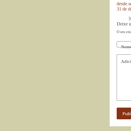
desde se
31 de d
3
Deixe 
O seu en
Nom
Adici
Pub