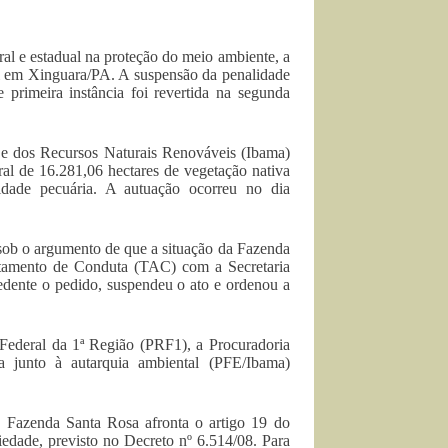
al e estadual na proteção do meio ambiente, a
 em Xinguara/PA. A suspensão da penalidade
primeira instância foi revertida na segunda
e e dos Recursos Naturais Renováveis (Ibama)
al de 16.281,06 hectares de vegetação nativa
idade pecuária. A autuação ocorreu no dia
sob o argumento de que a situação da Fazenda
ustamento de Conduta (TAC) com a Secretaria
edente o pedido, suspendeu o ato e ordenou a
 Federal da 1ª Região (PRF1), a Procuradoria
a junto à autarquia ambiental (PFE/Ibama)
a Fazenda Santa Rosa afronta o artigo 19 do
iedade, previsto no Decreto nº 6.514/08. Para