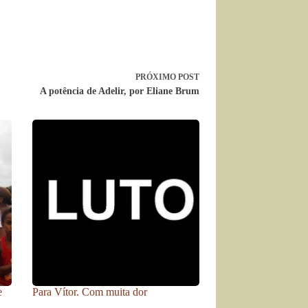
PRÓXIMO
POST
A potência de Adelir, por Eliane Brum
e
Para Vítor. Com muita dor