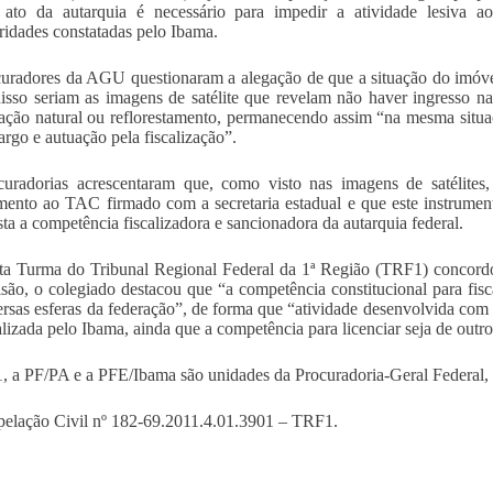
o ato da autarquia é necessário para impedir a atividade lesiva 
aridades constatadas pelo Ibama.
uradores da AGU questionaram a alegação de que a situação do imóve
isso seriam as imagens de satélite que revelam não haver ingresso na 
ação natural ou reflorestamento, permanecendo assim “na mesma situ
rgo e autuação pela fiscalização”.
uradorias acrescentaram que, como visto nas imagens de satélites,
ento ao TAC firmado com a secretaria estadual e que este instrumen
sta a competência fiscalizadora e sancionadora da autarquia federal.
ta Turma do Tribunal Regional Federal da 1ª Região (TRF1) concor
são, o colegiado destacou que “a competência constitucional para fi
ersas esferas da federação”, de forma que “atividade desenvolvida co
calizada pelo Ibama, ainda que a competência para licenciar seja de outr
 a PF/PA e a PFE/Ibama são unidades da Procuradoria-Geral Federal
pelação Civil nº 182-69.2011.4.01.3901 – TRF1.