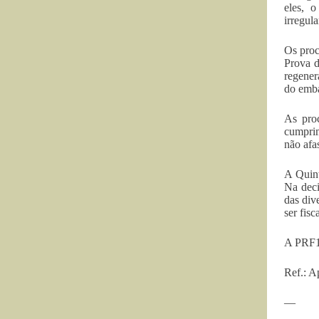
eles, 
irregul
Os proc
Prova d
regener
do emba
As proc
cumprim
não afa
A Quin
Na deci
das div
ser fis
A PRF1,
Ref.: A
—