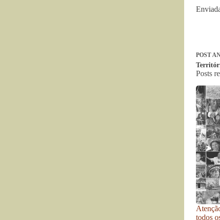
Enviad
POST
AN
Territó
Posts r
Atenção
todos o