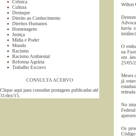
Crônica
Wilton 
Cultura
Destaque
Demonst
Direito ao Conhecimento
Advocac
Direitos Humanos
havia s
Homenagem
instânci
Justiça
Mídia e Poder
Mundo
O embar
Racismo
na Faze
Racismo Ambiental
em áre
Reforma Agrária
25/05/2
Trabalho Escravo
Meses d
CONSULTA ACERVO
já esta
estadua
Clique aqui para consultar postagens publicadas até
retirad
31/dez/15
.
No intu
Federa
apresen
Os proc
Código 