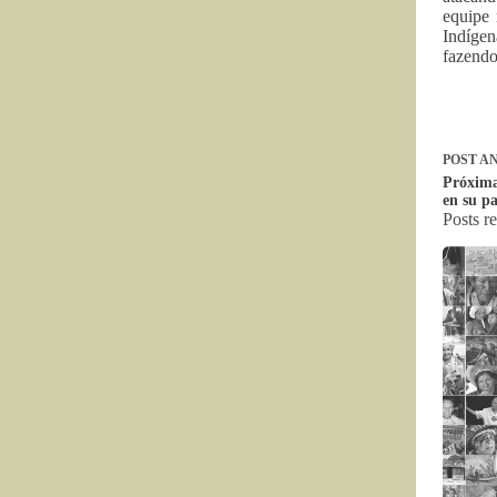
equipe 
Indígen
fazendo
POST
AN
Próxima
en su pa
Posts r