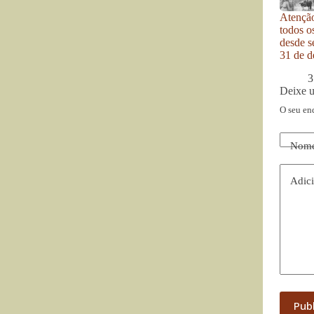
Atenção
todos o
desde se
31 de d
3
Deixe 
O seu en
Nom
Adici
Pub