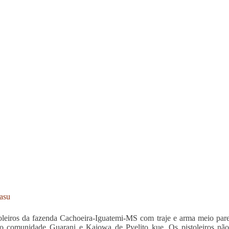
asu
oleiros da fazenda Cachoeira-Iguatemi-MS com traje e arma meio pare
o comunidade Guarani e Kaiowa de Pyelito kue. Os pistoleiros não 