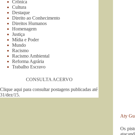
Crônica
Cultura
Destaque
Direito ao Conhecimento
Direitos Humanos
Homenagem
Justiça
Mídia e Poder
Mundo
Racismo
Racismo Ambiental
Reforma Agrária
Trabalho Escravo
CONSULTA ACERVO
Clique aqui para consultar postagens publicadas até
31/dez/15
.
Aty Gu
Os pist
atacand