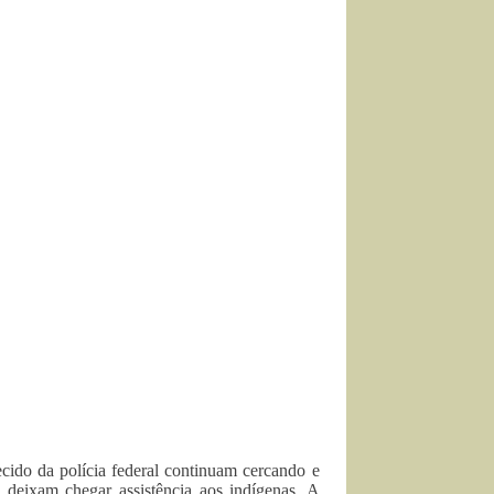
cido da polícia federal continuam cercando e
deixam chegar assistência aos indígenas. A