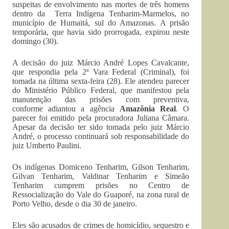
suspeitas de envolvimento nas mortes de três homens
dentro da Terra Indígena Tenharim-Marmelos, no
município de Humaitá, sul do Amazonas. A prisão
temporária, que havia sido prorrogada, expirou neste
domingo (30).
A decisão do juiz Márcio André Lopes Cavalcante,
que respondia pela 2ª Vara Federal (Criminal), foi
tomada na última sexta-feira (28). Ele atendeu parecer
do Ministério Público Federal, que manifestou pela
manutenção das prisões com preventiva,
conforme adiantou a agência
Amazônia Real
. O
parecer foi emitido pela procuradora Juliana Câmara.
Apesar da decisão ter sido tomada pelo juiz Márcio
André, o processo continuará sob responsabilidade do
juiz Umberto Paulini.
Os indígenas Domiceno Tenharim, Gilson Tenharim,
Gilvan Tenharim, Valdinar Tenharim e Simeão
Tenharim cumprem prisões no Centro de
Ressocialização do Vale do Guaporé, na zona rural de
Porto Velho, desde o dia 30 de janeiro.
Eles são acusados de crimes de homicídio, sequestro e