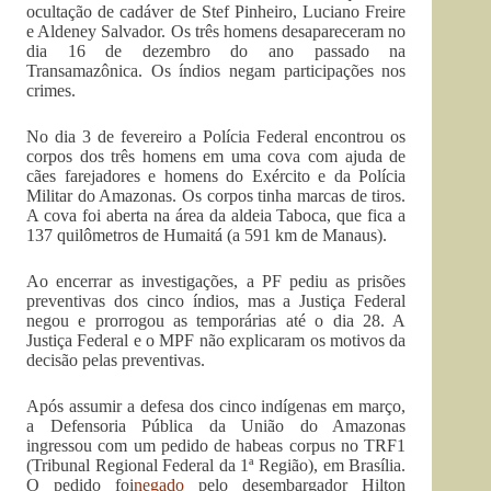
ocultação de cadáver de Stef Pinheiro, Luciano Freire
e Aldeney Salvador. Os três homens desapareceram no
dia 16 de dezembro do ano passado na
Transamazônica. Os índios negam participações nos
crimes.
No dia 3 de fevereiro a Polícia Federal encontrou os
corpos dos três homens em uma cova com ajuda de
cães farejadores e homens do Exército e da Polícia
Militar do Amazonas. Os corpos tinha marcas de tiros.
A cova foi aberta na área da aldeia Taboca, que fica a
137 quilômetros de Humaitá (a 591 km de Manaus).
Ao encerrar as investigações, a PF pediu as prisões
preventivas dos cinco índios, mas a Justiça Federal
negou e prorrogou as temporárias até o dia 28. A
Justiça Federal e o MPF não explicaram os motivos da
decisão pelas preventivas.
Após assumir a defesa dos cinco indígenas em março,
a Defensoria Pública da União do Amazonas
ingressou com um pedido de habeas corpus no TRF1
(Tribunal Regional Federal da 1ª Região), em Brasília.
O pedido foi
negado
pelo desembargador Hilton