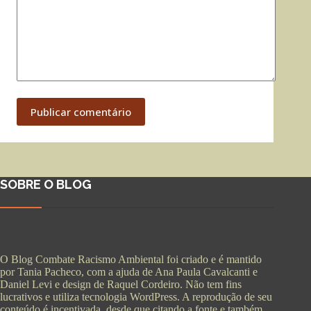
Publicar comentário
SOBRE O BLOG
O Blog Combate Racismo Ambiental foi criado e é mantido
por Tania Pacheco, com a ajuda de Ana Paula Cavalcanti e
Daniel Levi e design de Raquel Cordeiro. Não tem fins
lucrativos e utiliza tecnologia WordPress. A reprodução de seu
conteúdo é incentivada, desde que citando a fonte e também