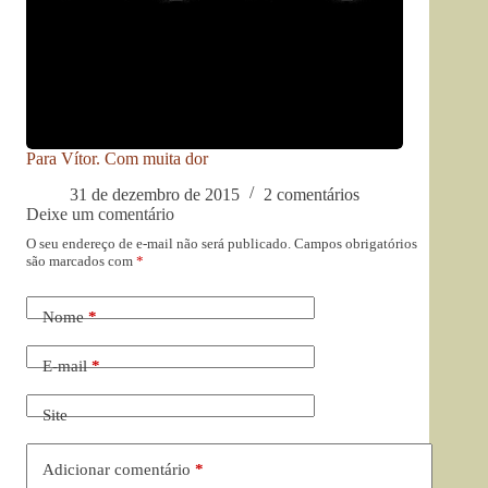
Para Vítor. Com muita dor
31 de dezembro de 2015
2 comentários
Deixe um comentário
O seu endereço de e-mail não será publicado.
Campos obrigatórios
são marcados com
*
Nome
*
E-mail
*
Site
Adicionar comentário
*