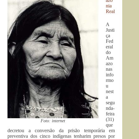
azô
nia
Real
A
Justi
ça
Fed
eral
do
Am
azo
nas
info
rmo
u
nest
a
segu
nda-
feira
(31)
Foto: internet
que
decretou a conversão da prisão temporária em
preventiva dos cinco indígenas tenharim presos por