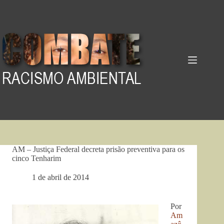
Pular
para
o
conteúdo
AM – Justiça Federal decreta prisão preventiva para os
cinco Tenharim
1 de abril de 2014
Por
Am