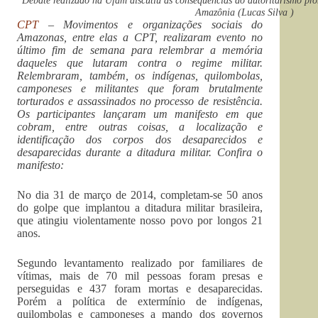
Debate realizado na Ufam discutiu as consequências do autoritarismo pro
Amazônia (Lucas Silva )
CPT
– Movimentos e organizações sociais do
Amazonas, entre elas a CPT, realizaram evento no
último fim de semana para relembrar a memória
daqueles que lutaram contra o regime militar.
Relembraram, também, os indígenas, quilombolas,
camponeses e militantes que foram brutalmente
torturados e assassinados no processo de resistência.
Os participantes lançaram um manifesto em que
cobram, entre outras coisas, a localização e
identificação dos corpos dos desaparecidos e
desaparecidas durante a ditadura militar. Confira o
manifesto:
No dia 31 de março de 2014, completam-se 50 anos
do golpe que implantou a ditadura militar brasileira,
que atingiu violentamente nosso povo por longos 21
anos.
Segundo levantamento realizado por familiares de
vítimas, mais de 70 mil pessoas foram presas e
perseguidas e 437 foram mortas e desaparecidas.
Porém a política de extermínio de indígenas,
quilombolas e camponeses a mando dos governos