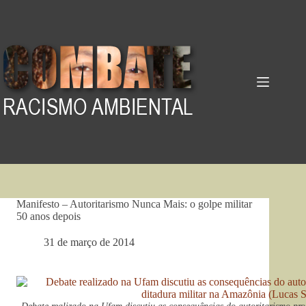
Pular
para
o
conteúdo
Manifesto – Autoritarismo Nunca Mais: o golpe militar
50 anos depois
31 de março de 2014