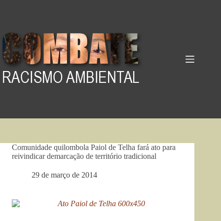
Pular
para
o
conteúdo
Comunidade quilombola Paiol de Telha fará ato para
reivindicar demarcação de território tradicional
29 de março de 2014