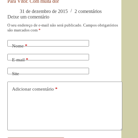
Para Vítor. Com muita dor
31 de dezembro de 2015
2 comentários
Deixe um comentário
O seu endereço de e-mail não será publicado.
Campos obrigatórios
são marcados com
*
Nome
*
E-mail
*
Site
Adicionar comentário
*