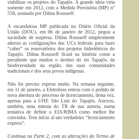
viabilizar os projetos do Tapajós. A grande ideia viria
somente em 2012, com a Medida Provisória (MP) n°
558, assinada por Dilma Rousseff.
A escandalosa MP publicada no Diário Oficial da
União (DOU), em 06 de janeiro de 2012, pegou a
sociedade de surpresa. Dilma Rousseff simplesmente
alterou as configurações das UCs federais para fazer
“caber” os reservatórios dos projetos hidrelétricos do
Tapajós. Dilma Rousseff ficará na história como a
presidente que mudou o destino do rio Tapajós, da
biodiversidade da região, das suas comunidades
tradicionais e dos seus povos indígenas.
Não foi preciso esperar muito. Na semana seguinte,
em 11 de janeiro, a Eletrobras entrou com o pedido de
nova abertura do processo de licenciamento, desta vez,
apenas para a UHE São Luiz do Tapajós. Anexou,
também, uma minuta do TR de sua autoria, numa
tentativa de definir o EIA/RIMA como melhor lhe
convinha. Tem início aí um verdadeiro “licenciamento
express”.
Continua na Parte 2, com as alterações do Termo de