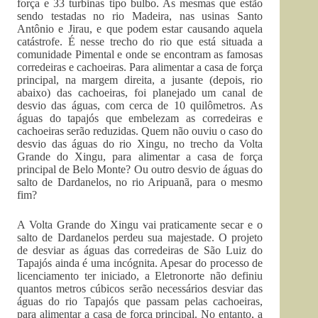
força e 33 turbinas tipo bulbo. As mesmas que estão
sendo testadas no rio Madeira, nas usinas Santo
Antônio e Jirau, e que podem estar causando aquela
catástrofe. É nesse trecho do rio que está situada a
comunidade Pimental e onde se encontram as famosas
corredeiras e cachoeiras. Para alimentar a casa de força
principal, na margem direita, a jusante (depois, rio
abaixo) das cachoeiras, foi planejado um canal de
desvio das águas, com cerca de 10 quilômetros. As
águas do tapajós que embelezam as corredeiras e
cachoeiras serão reduzidas. Quem não ouviu o caso do
desvio das águas do rio Xingu, no trecho da Volta
Grande do Xingu, para alimentar a casa de força
principal de Belo Monte? Ou outro desvio de águas do
salto de Dardanelos, no rio Aripuanã, para o mesmo
fim?
A Volta Grande do Xingu vai praticamente secar e o
salto de Dardanelos perdeu sua majestade. O projeto
de desviar as águas das corredeiras de São Luiz do
Tapajós ainda é uma incógnita. Apesar do processo de
licenciamento ter iniciado, a Eletronorte não definiu
quantos metros cúbicos serão necessários desviar das
águas do rio Tapajós que passam pelas cachoeiras,
para alimentar a casa de força principal. No entanto, a