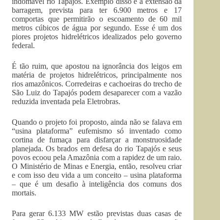
indomável rio Tapajós. Exemplo disso é a extensão da
barragem, prevista para ter 6.900 metros e 17
comportas que permitirão o escoamento de 60 mil
metros cúbicos de água por segundo. Esse é um dos
piores projetos hidrelétricos idealizados pelo governo
federal.
É tão ruim, que apostou na ignorância dos leigos em
matéria de projetos hidrelétricos, principalmente nos
rios amazônicos. Corredeiras e cachoeiras do trecho de
São Luiz do Tapajós podem desaparecer com a vazão
reduzida inventada pela Eletrobras.
Quando o projeto foi proposto, ainda não se falava em
“usina plataforma” eufemismo só inventado como
cortina de fumaça para disfarçar a monstruosidade
planejada. Os brados em defesa do rio Tapajós e seus
povos ecoou pela Amazônia com a rapidez de um raio.
O Ministério de Minas e Energia, então, resolveu criar
e com isso deu vida a um conceito – usina plataforma
– que é um desafio à inteligência dos comuns dos
mortais.
Para gerar 6.133 MW estão previstas duas casas de