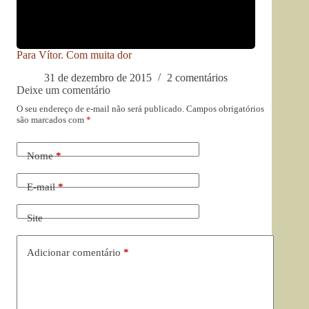
Para Vítor. Com muita dor
31 de dezembro de 2015
2 comentários
Deixe um comentário
O seu endereço de e-mail não será publicado.
Campos obrigatórios
são marcados com
*
Nome
*
E-mail
*
Site
Adicionar comentário
*