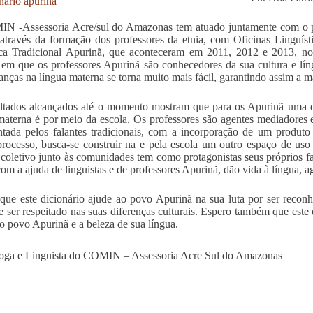
 -Assessoria Acre/sul do Amazonas tem atuado juntamente com o po
 através da formação dos professores da etnia, com Oficinas Linguíst
ca Tradicional Apurinã, que aconteceram em 2011, 2012 e 2013, no
em que os professores Apurinã são conhecedores da sua cultura e líng
ianças na língua materna se torna muito mais fácil, garantindo assim a 
ltados alcançados até o momento mostram que para os Apurinã uma da
materna é por meio da escola. Os professores são agentes mediadores e
ntada pelos falantes tradicionais, com a incorporação de um produto 
rocesso, busca-se construir na e pela escola um outro espaço de uso 
 coletivo junto às comunidades tem como protagonistas seus próprios fa
com a ajuda de linguistas e de professores Apurinã, dão vida à língua, ag
que este dicionário ajude ao povo Apurinã na sua luta por ser rec
 e ser respeitado nas suas diferenças culturais. Espero também que este
o povo Apurinã e a beleza de sua língua.
oga e Linguista do COMIN – Assessoria Acre Sul do Amazonas