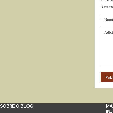
O seu en
Nom
Adici
Pub
SOBRE O BLOG
MA
IN