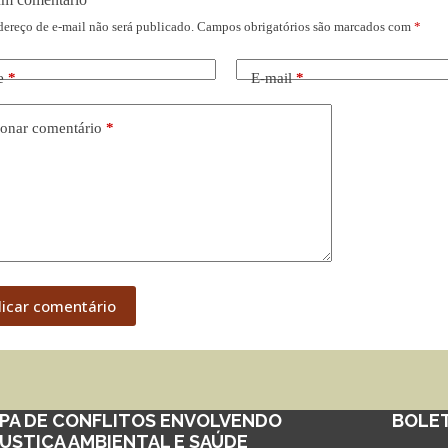
dereço de e-mail não será publicado.
Campos obrigatórios são marcados com
*
e
*
E-mail
*
onar comentário
*
licar comentário
PA DE CONFLITOS ENVOLVENDO
BOLE
JUSTIÇA AMBIENTAL E SAÚDE