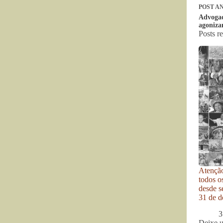
POST
AN
Advogad
agoniza
Posts r
Atenção
todos o
desde se
31 de d
3
Deixe 