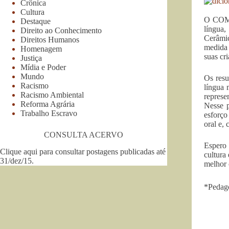
Crônica
Cultura
O COMIN
Destaque
língua,
Direito ao Conhecimento
Cerâmi
Direitos Humanos
medida 
Homenagem
suas cr
Justiça
Mídia e Poder
Mundo
Os resu
Racismo
língua 
Racismo Ambiental
represe
Reforma Agrária
Nesse p
Trabalho Escravo
esforço
oral e, 
CONSULTA ACERVO
Espero 
Clique aqui para consultar postagens publicadas até
cultura
31/dez/15
.
melhor 
*Pedag