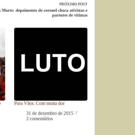
PRÓXIMO
POST
 Morte: depoimento de coronel choca ativistas e
parentes de vítimas
e
Para Vítor. Com muita dor
31 de dezembro de 2015
2 comentários