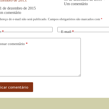
ezembro de 2015.
Um comentário
1 de dezembro de 2015
um comentário
dereço de e-mail não será publicado.
Campos obrigatórios são marcados com
*
e
*
E-mail
*
onar comentário
*
licar comentário