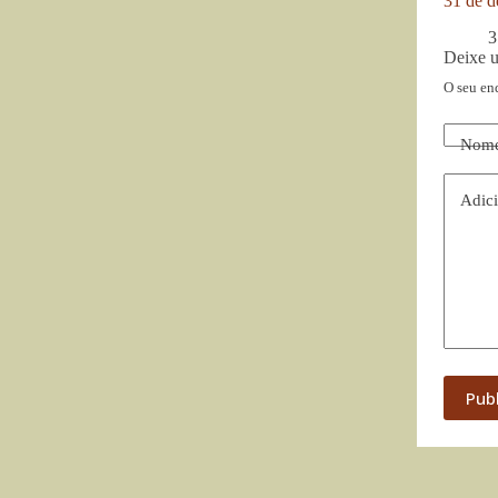
31 de d
3
Deixe 
O seu en
Nom
Adici
Pub