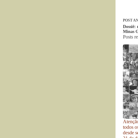
POST
AN
Dossiê: 
Minas G
Posts r
Atenção
todos o
desde se