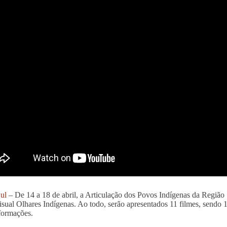
ul
– De 14 a 18 de abril, a Articulação dos Povos Indígenas da Região S
sual Olhares Indígenas. Ao todo, serão apresentados 11 filmes, sendo 10
formações.