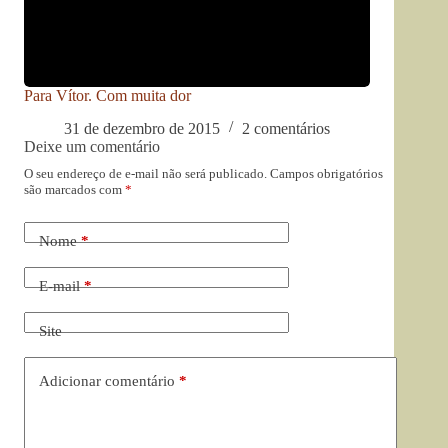
Para Vítor. Com muita dor
31 de dezembro de 2015
2 comentários
Deixe um comentário
O seu endereço de e-mail não será publicado.
Campos obrigatórios
são marcados com
*
Nome
*
E-mail
*
Site
Adicionar comentário
*