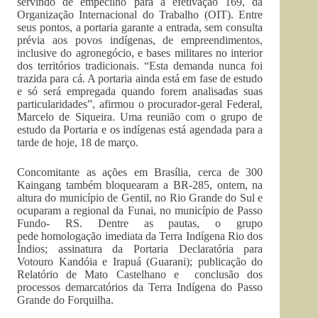
servindo de empecilho para a efetivação 169, da
Organização Internacional do Trabalho (OIT). Entre
seus pontos, a portaria garante a entrada, sem consulta
prévia aos povos indígenas, de empreendimentos,
inclusive do agronegócio, e bases militares no interior
dos territórios tradicionais. “Esta demanda nunca foi
trazida para cá. A portaria ainda está em fase de estudo
e só será empregada quando forem analisadas suas
particularidades”, afirmou o procurador-geral Federal,
Marcelo de Siqueira. Uma reunião com o grupo de
estudo da Portaria e os indígenas está agendada para a
tarde de hoje, 18 de março.
Concomitante as ações em Brasília, cerca de 300
Kaingang também bloquearam a BR-285, ontem, na
altura do município de Gentil, no Rio Grande do Sul e
ocuparam a regional da Funai, no município de Passo
Fundo- RS. Dentre as pautas, o grupo
pede homologação imediata da Terra Indígena Rio dos
Índios; assinatura da Portaria Declaratória para
Votouro Kandóia e Irapuá (Guarani); publicação do
Relatório de Mato Castelhano e conclusão dos
processos demarcatórios da Terra Indígena do Passo
Grande do Forquilha.