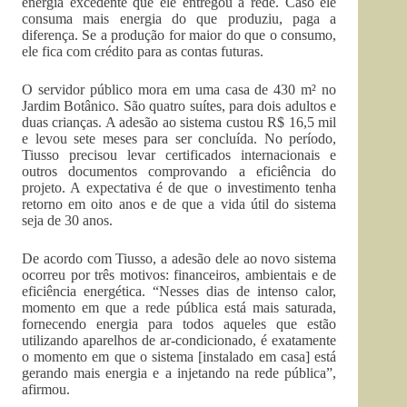
energia excedente que ele entregou à rede. Caso ele
consuma mais energia do que produziu, paga a
diferença. Se a produção for maior do que o consumo,
ele fica com crédito para as contas futuras.
O servidor público mora em uma casa de 430 m² no
Jardim Botânico. São quatro suítes, para dois adultos e
duas crianças. A adesão ao sistema custou R$ 16,5 mil
e levou sete meses para ser concluída. No período,
Tiusso precisou levar certificados internacionais e
outros documentos comprovando a eficiência do
projeto. A expectativa é de que o investimento tenha
retorno em oito anos e de que a vida útil do sistema
seja de 30 anos.
De acordo com Tiusso, a adesão dele ao novo sistema
ocorreu por três motivos: financeiros, ambientais e de
eficiência energética. “Nesses dias de intenso calor,
momento em que a rede pública está mais saturada,
fornecendo energia para todos aqueles que estão
utilizando aparelhos de ar-condicionado, é exatamente
o momento em que o sistema [instalado em casa] está
gerando mais energia e a injetando na rede pública”,
afirmou.