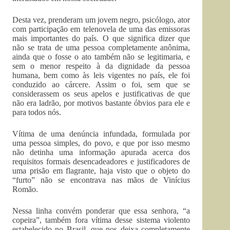
Desta vez, prenderam um jovem negro, psicólogo, ator
com participação em telenovela de uma das emissoras
mais importantes do país. O que significa dizer que
não se trata de uma pessoa completamente anônima,
ainda que o fosse o ato também não se legitimaria, e
sem o menor respeito à da dignidade da pessoa
humana, bem como às leis vigentes no país, ele foi
conduzido ao cárcere. Assim o foi, sem que se
considerassem os seus apelos e justificativas de que
não era ladrão, por motivos bastante óbvios para ele e
para todos nós.
Vítima de uma denúncia infundada, formulada por
uma pessoa simples, do povo, e que por isso mesmo
não detinha uma informação apurada acerca dos
requisitos formais desencadeadores e justificadores de
uma prisão em flagrante, haja visto que o objeto do
“furto” não se encontrava nas mãos de Vinícius
Romão.
Nessa linha convém ponderar que essa senhora, “a
copeira”, também fora vítima desse sistema violento
estabelecido no Brasil, que nos deixa completamente