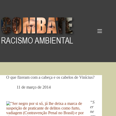
Pular
para
o
conteúdo
O que fizeram com a cabeça e os cabelos de Vinícius?
11 de março de 2014
“S
er
ne