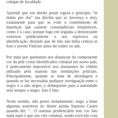
colegas de faculdade.
Aprendi que em direito penal vigora o princípio “in
dubio pro réu” (na dúvida que se favoreça o réu),
exatamente para que se evite o cometimento de
injustiças que causem consequências irreparáveis,
como é o caso, porque logo em seguida a denunciante
externou publicamente o seu equívoco na
identificação, dizendo que de fato não tinha certeza se
fora o jovem Vinícius autor do roubo ou não.
Por mais que queiramos nos distanciar do componente
cor da pele como identificador criminal em nosso país,
é praticamente impossível nos afastarmos do critério
utilizado pela maioria das instituições policiais.
Principalmente, quando se trata de abordagem e
quando se faz necessária qualquer averiguação entre o
negro e o não negro, o delinquente para a autoridade
será sempre o negro. Isso é fato.
Neste sentido, não penso isoladamente, trago a lume
algumas assertivas do ilustre jurista Siqueira Castro
quando diz: “…O sistema penitenciário tem cor. Isto
nada mais é que um viés criminal, sendo exercido com