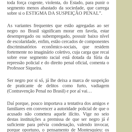
toda força cogente, violenta, do Estado, para punir o
segmento menos abastado da sociedade, que carrega
sobre si o ESTIGMA DA SUSPEIÇÃO PENAL”.
As variantes frequentes que estão agregadas ao ser
negro no Brasil significam morar em favela, estar
desempregado ou subempregado, possuir baixo nível
de escolaridade, enfim, estão cercados de componentes
discriminatórios econômico-sociais, que residem
fortemente no imaginário coletivo, cuja carga que recai
sobre esse segmento racial está dotada da fúria da
repressão policial e do direito penal oficial, comenta o
Professor Siqueira.
Ser negro por si só, já lhe deixa a marca de suspeição
de praticante de delitos como furto, vadiagem
(Contravenção Penal no Brasil) e por aí vai…
Daí porque, pouco importava a tentativa dos amigos e
familiares em convencer a autoridade policial de que o
acusado não cometera aquele ilícito. Vige no seio
destas instituições a premissa de que ser negro já é
suficiente para prévia condenação, valendo invocar,
porque oportuno, o pensamento de Montesquieu: os