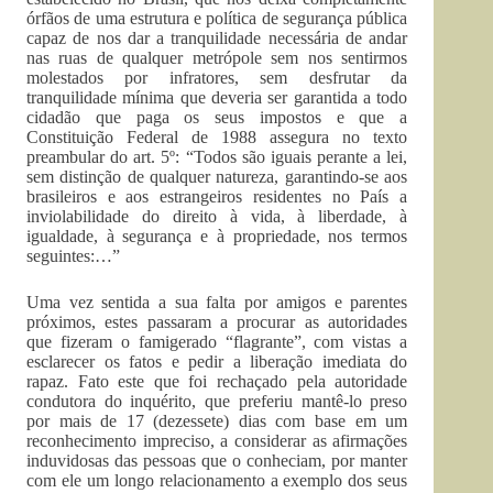
órfãos de uma estrutura e política de segurança pública
capaz de nos dar a tranquilidade necessária de andar
nas ruas de qualquer metrópole sem nos sentirmos
molestados por infratores, sem desfrutar da
tranquilidade mínima que deveria ser garantida a todo
cidadão que paga os seus impostos e que a
Constituição Federal de 1988 assegura no texto
preambular do art. 5º: “Todos são iguais perante a lei,
sem distinção de qualquer natureza, garantindo-se aos
brasileiros e aos estrangeiros residentes no País a
inviolabilidade do direito à vida, à liberdade, à
igualdade, à segurança e à propriedade, nos termos
seguintes:…”
Uma vez sentida a sua falta por amigos e parentes
próximos, estes passaram a procurar as autoridades
que fizeram o famigerado “flagrante”, com vistas a
esclarecer os fatos e pedir a liberação imediata do
rapaz. Fato este que foi rechaçado pela autoridade
condutora do inquérito, que preferiu mantê-lo preso
por mais de 17 (dezessete) dias com base em um
reconhecimento impreciso, a considerar as afirmações
induvidosas das pessoas que o conheciam, por manter
com ele um longo relacionamento a exemplo dos seus