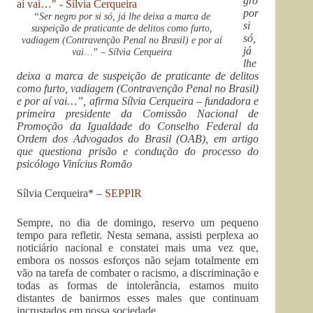
gro
por
“Ser negro por si só, já lhe deixa a marca de
si
suspeição de praticante de delitos como furto,
só,
vadiagem (Contravenção Penal no Brasil) e por aí
já
vai…” – Sílvia Cerqueira
lhe
deixa a marca de suspeição de praticante de delitos
como furto, vadiagem (Contravenção Penal no Brasil)
e por aí vai…”, afirma Sílvia Cerqueira – fundadora e
primeira presidente da Comissão Nacional de
Promoção da Igualdade do Conselho Federal da
Ordem dos Advogados do Brasil (OAB), em artigo
que questiona prisão e condução do processo do
psicólogo Vinícius Romão
Sílvia Cerqueira* –
SEPPIR
Sempre, no dia de domingo, reservo um pequeno
tempo para refletir. Nesta semana, assisti perplexa ao
noticiário nacional e constatei mais uma vez que,
embora os nossos esforços não sejam totalmente em
vão na tarefa de combater o racismo, a discriminação e
todas as formas de intolerância, estamos muito
distantes de banirmos esses males que continuam
incrustados em nossa sociedade.