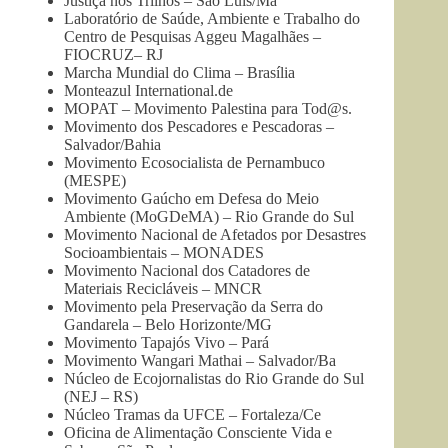
Justiça nos Trilhos – São Luis/Ma
Laboratório de Saúde, Ambiente e Trabalho do
Centro de Pesquisas Aggeu Magalhães –
FIOCRUZ– RJ
Marcha Mundial do Clima – Brasília
Monteazul International.de
MOPAT – Movimento Palestina para Tod@s.
Movimento dos Pescadores e Pescadoras –
Salvador/Bahia
Movimento Ecosocialista de Pernambuco
(MESPE)
Movimento Gaúcho em Defesa do Meio
Ambiente (MoGDeMA) – Rio Grande do Sul
Movimento Nacional de Afetados por Desastres
Socioambientais – MONADES
Movimento Nacional dos Catadores de
Materiais Recicláveis – MNCR
Movimento pela Preservação da Serra do
Gandarela – Belo Horizonte/MG
Movimento Tapajós Vivo – Pará
Movimento Wangari Mathai – Salvador/Ba
Núcleo de Ecojornalistas do Rio Grande do Sul
(NEJ – RS)
Núcleo Tramas da UFCE – Fortaleza/Ce
Oficina de Alimentação Consciente Vida e