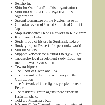
Sensho Inc.
Shinshu-Otani-ha (Buddhist organization)
Shinshu-Otani-ha Houtousya (Buddhist
organization)
Special Committee on the Nuclear issue in
Chugoku region of United Church of Christ in
Japan
Stop Radioactive Debris Network in Kinki from
Konohana, Osaka
Study group of history in Suginami, Tokyo
Study group of Peace in the post-nuke world
Sunsun Sisters
Support Network for Natural Energy – Light
Tabusecho local develoment study group ten-
mou-douzyou kyou-sin-an
Tewatashipress
The Choir of Green and Sea
The Committee to improve literacy on the
Constitution
The Network of the religious people to create
Peace
The residents’ group against new airport in
Higashinada-ku
Toki wo Mitsumeru Kai
Western Chiba Network to support victims of