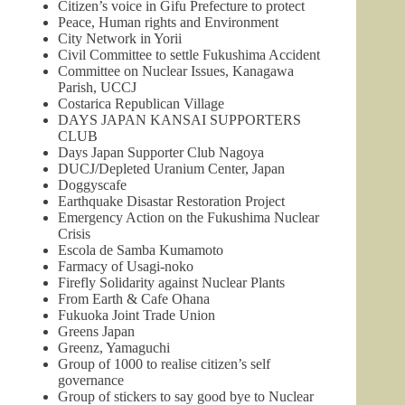
Citizen’s voice in Gifu Prefecture to protect
Peace, Human rights and Environment
City Network in Yorii
Civil Committee to settle Fukushima Accident
Committee on Nuclear Issues, Kanagawa
Parish, UCCJ
Costarica Republican Village
DAYS JAPAN KANSAI SUPPORTERS
CLUB
Days Japan Supporter Club Nagoya
DUCJ/Depleted Uranium Center, Japan
Doggyscafe
Earthquake Disastar Restoration Project
Emergency Action on the Fukushima Nuclear
Crisis
Escola de Samba Kumamoto
Farmacy of Usagi-noko
Firefly Solidarity against Nuclear Plants
From Earth & Cafe Ohana
Fukuoka Joint Trade Union
Greens Japan
Greenz, Yamaguchi
Group of 1000 to realise citizen’s self
governance
Group of stickers to say good bye to Nuclear