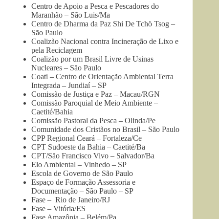
Centro de Apoio a Pesca e Pescadores do
Maranhão – São Luis/Ma
Centro de Dharma da Paz Shi De Tchö Tsog –
São Paulo
Coalizão Nacional contra Incineração de Lixo e
pela Reciclagem
Coalizão por um Brasil Livre de Usinas
Nucleares – São Paulo
Coati – Centro de Orientação Ambiental Terra
Integrada – Jundiaí – SP
Comissão de Justiça e Paz – Macau/RGN
Comissão Paroquial de Meio Ambiente –
Caetité/Bahia
Comissão Pastoral da Pesca – Olinda/Pe
Comunidade dos Cristãos no Brasil – São Paulo
CPP Regional Ceará – Fortaleza/Ce
CPT Sudoeste da Bahia – Caetité/Ba
CPT/São Francisco Vivo – Salvador/Ba
Elo Ambiental – Vinhedo – SP
Escola de Governo de São Paulo
Espaço de Formação Assessoria e
Documentação – São Paulo – SP
Fase – Rio de Janeiro/RJ
Fase – Vitória/ES
Fase Amazônia – Belém/Pa