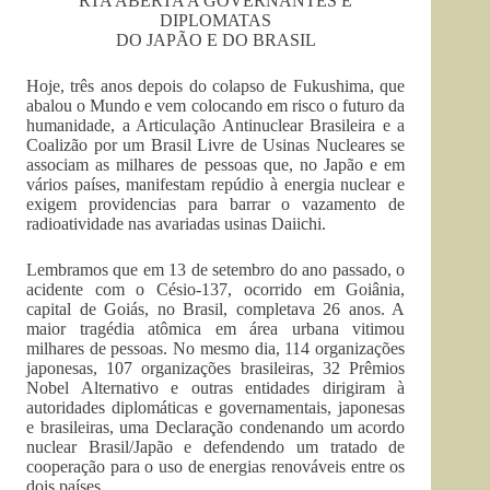
RTA ABERTA A GOVERNANTES E
DIPLOMATAS
DO JAPÃO E DO BRASIL
Hoje, três anos depois do colapso de Fukushima, que
abalou o Mundo e vem colocando em risco o futuro da
humanidade, a Articulação Antinuclear Brasileira e a
Coalizão por um Brasil Livre de Usinas Nucleares se
associam as milhares de pessoas que, no Japão e em
vários países, manifestam repúdio à energia nuclear e
exigem providencias para barrar o vazamento de
radioatividade nas avariadas usinas Daiichi.
Lembramos que em 13 de setembro do ano passado, o
acidente com o Césio-137, ocorrido em Goiânia,
capital de Goiás, no Brasil, completava 26 anos. A
maior tragédia atômica em área urbana vitimou
milhares de pessoas. No mesmo dia, 114 organizações
japonesas, 107 organizações brasileiras, 32 Prêmios
Nobel Alternativo e outras entidades dirigiram à
autoridades diplomáticas e governamentais, japonesas
e brasileiras, uma Declaração condenando um acordo
nuclear Brasil/Japão e defendendo um tratado de
cooperação para o uso de energias renováveis entre os
dois países.