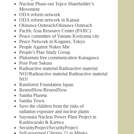
Nuclear Phase-out Tepco Shareholder’s
Movement
ODA reform network
ODA reform network in Kansai
Okinawa Outreach/Okinawa Outreach
Pa
cific Asia Resource Center (PARC)
Peace committee of Yamato Koriyama city
Peace Network in Koganei, Tokyo
People Against Nukes Mie
People’s Plan Study Group
Plutonium free communication Kanagawa
Pore Pore Sakura
Radioactive material Radioactive material
NO!/Radioactive material Radioactive material
NO!
Rainforest Foundation Japan
ReseedNow/ReseedNow
Samba Planeta
Samba Town
Save the children from the risks of
radiation exposure and nuclear plants
Sayonara Nuclear Power Plant Project in
Kashiwazaki & Kariwa
SecurityProject/SecurityProjec
t
Self-governed Citizens 21 in Mitaka