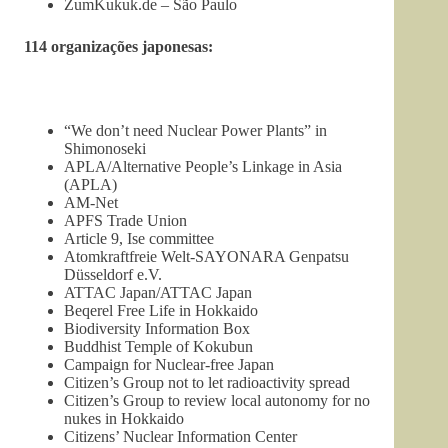
ZumKukuk.de – São Paulo
114 organizações japonesas:
“We don’t need Nuclear Power Plants” in
Shimonoseki
APLA/Alternative People’s Linkage in Asia
(APLA)
AM-Net
APFS Trade Union
Article 9, Ise committee
At
omkraftfreie Welt-SAYONARA Genpatsu
Düsseldorf e.V.
ATTAC Japan/ATTAC Japan
Beqerel Free Life in Hokkaido
Biod
iversity Information Box
Buddhist Temple of Kokubun
Campaign for Nuclear-free Japan
Citizen’s Group not to let radioactivity spread
Citizen’s Group to review local autonomy for no
nukes in Hokkaido
Citizens’ Nuclear Information Center