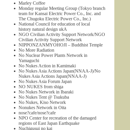
Marley Coffee
Monday regular Meeting Group (Tokyo branch
team for Kansai Electric Power Co., Inc. and
The Chugoku Electric Power Co., Inc.)
National Council for education of local
history natural design ukA
NGO Civilian Activity Support Network/NGO
Civilian Activity Support Network
NIPPONZANMYOHOJI – Buddhist Temple
No More Radiation
No Nuclear Power Plants Network in
Yamaguchi
No Nukes Action in Kamimaki
No Nukes Asia Actions Japan(NNAA-J)/No
Nukes Asia Actions Japan(NNAA-J)
No Nukes Asia Forum Japan
NO NUKES from shiga
No Nukes Network in Ibaraki
No Nukes Tent @ Tsukuba
No Nukes, Kiso Network
Nonukes Network in Oita
nose?cafe/nose?cafe
NPO Center for recreation of the damaged
regions of East Japan Earthquake
Nuchigusui no kai