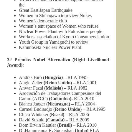
the
Great East Japan Earthquake
Women in Shinagawa to review Nukes
Women’s democratic club
Women’
s tent space of Women who refuse
Nuclear Power Plant with Fukushima people
Workers association of Kyoto Consumers Union
Youth Group in Yamaguchi to review
Kaminoseki Nuclear Power Plant
32 Prêmios Nobel Alternativo (Right Livelihood
Award):
Andras Biro
(Hungria) –
RLA 1995
Angie Zelter
(Reino Unido) –
RLA 2001
Anwar Fazal
(Malásia) –
RLA 1982
Asociación de Trabajadores Campesinos del
Carare (ATCC)
(Colômbia)-
RLA 2010
Bianca Jagger
(Nicaragua) –
RLA 2004
Carmel Budiardjo
(Reino Unido)
– RLA1995
Chico Whitaker
(Brasil)
– RLA 2006
David Suzuki
(Canada)
– RLA 2009
Dom Erwin Kautler
(Brasil)
– RLA 2010
Dr.Hanumappa R. Sudarshan
(India)
RLA