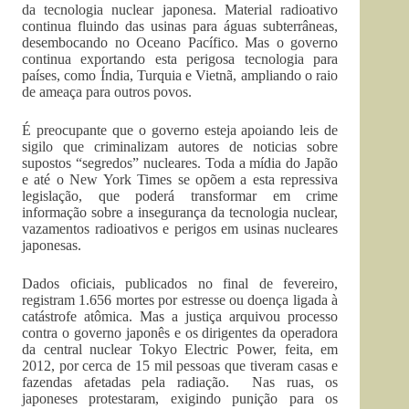
da tecnologia nuclear japonesa. Material radioativo
continua fluindo das usinas para águas subterrâneas,
desembocando no Oceano Pacífico. Mas o governo
continua exportando esta perigosa tecnologia para
países, como Índia, Turquia e Vietnã, ampliando o raio
de ameaça para outros povos.
É preocupante que o governo esteja apoiando leis de
sigilo que criminalizam autores de noticias sobre
supostos “segredos” nucleares. Toda a mídia do Japão
e até o New York Times se opõem a esta repressiva
legislação, que poderá transformar em crime
informação sobre a insegurança da tecnologia nuclear,
vazamentos radioativos e perigos em usinas nucleares
japonesas.
Dados oficiais, publicados no final de fevereiro,
registram 1.656 mortes por estresse ou doença ligada à
catástrofe atômica. Mas a justiça arquivou processo
contra o governo japonês e os dirigentes da operadora
da central nuclear Tokyo Electric Power, feita, em
2012, por cerca de 15 mil pessoas que tiveram casas e
fazendas afetadas pela radiação. Nas ruas, os
japoneses protestaram, exigindo punição para os