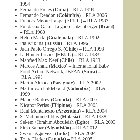
1994
Fernando Funes
(Cuba)
– RLA 1999
Fernando Rendón
(Colômbia)
– RLA 2006
Frances Moore Lappe
(EEUU) –
RLA 1987
Fundação Gaia – Legado Lutzenberger
(Brasil)
–
RLA 1988
Helen Mack
(Guatemala)
– RLA 1992
Ida Kuklina
(Russia) –
RLA 1996
Juan Pablo Orrego S
. (Chile)
– RLA 1998
L. Hunter Lovins
(EEUU) –
RLA 1983
Manfred Max-Neef
(Chile)
– RLA 1983
Marcos Arana
(Mexico)
– International Baby
Food Action Network, IBFAN
(Suiça) –
RLA 1998
Martin Almada
(Paraguay)
– RLA 2002
Martin von Hildebrand
(Colombia
) – RLA
1999
Maude Barlow
(Canada)
– RLA 2005
Nicanor Perlas (
Filipinas) –
RLA 2003
Raul Montenegro
(Argentina)
– RLA 2004
S. Mohammed Idris
(Malásia)
– RLA 1988
Sekem / Ibrahim Abouleish
(Egito) –
RLA 2003
Sima Samar
(Afganistão) –
RLA 2012
Swami Agnivesh
(India) –
RLA 2004
Tony Clarke
(Canada) –
RLA 2005