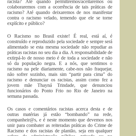
racista? Até quando permitiremos/aceitaremos ou
colaboraremos com a ocorrência de tais práticas de
racismo? Até quando deixaremos de nos manifestar
contra o racismo velado, temendo que ele se torne
explícito e público?
O Racismo no Brasil existe! É real, está aí, é
construído e reproduzido pela sociedade e sempre será
alimentado se esta mesma sociedade não repudiar as
práticas racistas no seu dia a dia. A responsabilidade de
extirpá-lo de nosso meio é de toda a sociedade e não
só da população negra. E a nós, que sentimos o
racismo na pele diariamente, cabe-nos não fraquejar,
não sofrer sozinho, mais sim “partir para cima” do
racismo e denunciar os racistas, assim como fez a
jovem mãe Thayná Trindade, que denunciou
funcionários do Ponto Frio no Rio de Janeiro na
semana passada.
Os casos e comentários racistas acerca desta e de
outras matérias já estão “bombando” na rede,
companheir@s, e é neste momento que devemos nos
unir para combater as reiteradas práticas do Crime de
Racismo e dos racistas de plantão, seja em qualquer