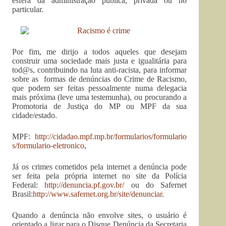
esfera da administração pública, privada ou no
particular.
Por fim, me dirijo a todos aqueles que desejam
construir uma sociedade mais justa e igualitária para
tod@s, contribuindo na luta anti-racista, para informar
sobre as formas de denúncias do Crime de Racismo,
que podem ser feitas pessoalmente numa delegacia
mais próxima (leve uma testemunha), ou procurando a
Promotoria de Justiça do MP ou MPF da sua
cidade/estado.
MPF:
http://cidadao.mpf.mp.br/formularios/formulario
s/formulario-eletronico
,
Já os crimes cometidos pela internet a denúncia pode
ser feita pela própria internet no site da Polícia
Federal:
http://denuncia.pf.gov.br/
ou do Safernet
Brasil:
http://www.safernet.org.br/site/denunciar
.
Quando a denúncia não envolve sites, o usuário é
orientado a ligar para o Disque Denúncia da Secretaria