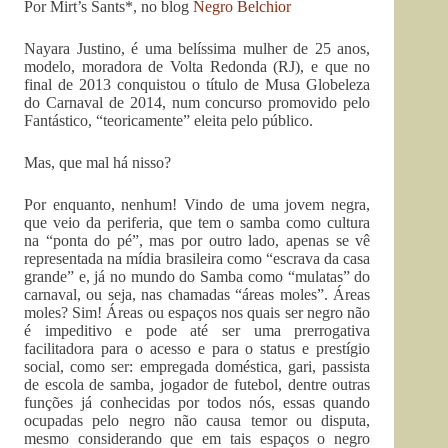
Por Mirt’s Sants*, no blog
Negro Belchior
Nayara Justino, é uma belíssima mulher de 25 anos,
modelo, moradora de Volta Redonda (RJ), e que no
final de 2013 conquistou o título de Musa Globeleza
do Carnaval de 2014, num concurso promovido pelo
Fantástico, “teoricamente” eleita pelo público.
Mas, que mal há nisso?
Por enquanto, nenhum! Vindo de uma jovem negra,
que veio da periferia, que tem o samba como cultura
na “ponta do pé”, mas por outro lado, apenas se vê
representada na mídia brasileira como “escrava da casa
grande” e, já no mundo do Samba como “mulatas” do
carnaval, ou seja, nas chamadas “áreas moles”. Áreas
moles? Sim! Áreas ou espaços nos quais ser negro não
é impeditivo e pode até ser uma prerrogativa
facilitadora para o acesso e para o status e prestígio
social, como ser: empregada doméstica, gari, passista
de escola de samba, jogador de futebol, dentre outras
funções já conhecidas por todos nós, essas quando
ocupadas pelo negro não causa temor ou disputa,
mesmo considerando que em tais espaços o negro