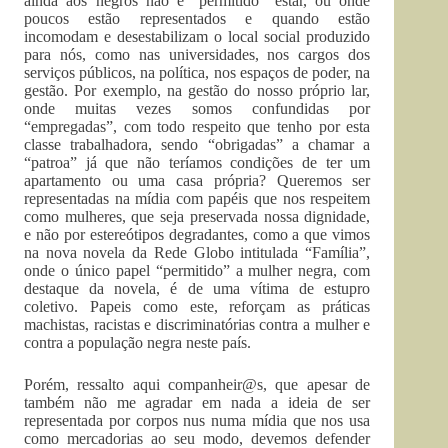
ainda aos negros não é “permitido” estar, ou onde
poucos estão representados e quando estão
incomodam e desestabilizam o local social produzido
para nós, como nas universidades, nos cargos dos
serviços públicos, na política, nos espaços de poder, na
gestão. Por exemplo, na gestão do nosso próprio lar,
onde muitas vezes somos confundidas por
“empregadas”, com todo respeito que tenho por esta
classe trabalhadora, sendo “obrigadas” a chamar a
“patroa” já que não teríamos condições de ter um
apartamento ou uma casa própria? Queremos ser
representadas na mídia com papéis que nos respeitem
como mulheres, que seja preservada nossa dignidade,
e não por estereótipos degradantes, como a que vimos
na nova novela da Rede Globo intitulada “Família”,
onde o único papel “permitido” a mulher negra, com
destaque da novela, é de uma vítima de estupro
coletivo. Papeis como este, reforçam as práticas
machistas, racistas e discriminatórias contra a mulher e
contra a população negra neste país.
Porém, ressalto aqui companheir@s, que apesar de
também não me agradar em nada a ideia de ser
representada por corpos nus numa mídia que nos usa
como mercadorias ao seu modo, devemos defender