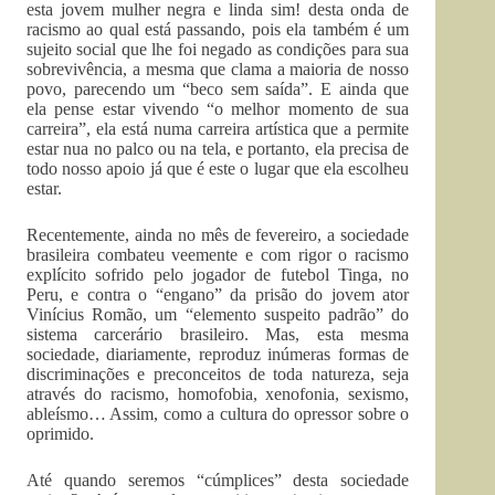
esta jovem mulher negra e linda sim! desta onda de
racismo ao qual está passando, pois ela também é um
sujeito social que lhe foi negado as condições para sua
sobrevivência, a mesma que clama a maioria de nosso
povo, parecendo um “beco sem saída”. E ainda que
ela pense estar vivendo “o melhor momento de sua
carreira”, ela está numa carreira artística que a permite
estar nua no palco ou na tela, e portanto, ela precisa de
todo nosso apoio já que é este o lugar que ela escolheu
estar.
Recentemente, ainda no mês de fevereiro, a sociedade
brasileira combateu veemente e com rigor o racismo
explícito sofrido pelo jogador de futebol Tinga, no
Peru, e contra o “engano” da prisão do jovem ator
Vinícius Romão, um “elemento suspeito padrão” do
sistema carcerário brasileiro. Mas, esta mesma
sociedade, diariamente, reproduz inúmeras formas de
discriminações e preconceitos de toda natureza, seja
através do racismo, homofobia, xenofonia, sexismo,
ableísmo… Assim, como a cultura do opressor sobre o
oprimido.
Até quando seremos “cúmplices” desta sociedade