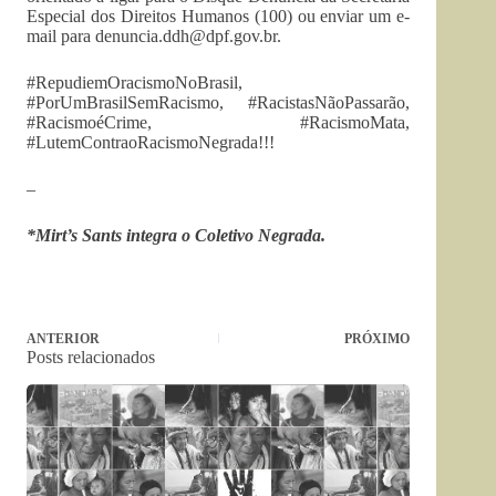
Especial dos Direitos Humanos (100) ou enviar um e-
mail para
denuncia.ddh@dpf.gov.br
.
#RepudiemOracismoNoBrasil,
#PorUmBrasilSemRacismo, #RacistasNãoPassarão,
#RacismoéCrime, #RacismoMata,
#LutemContraoRacismoNegrada!!!
–
*Mirt’s Sants integra o Coletivo Negrada.
ANTERIOR
PRÓXIMO
Posts relacionados