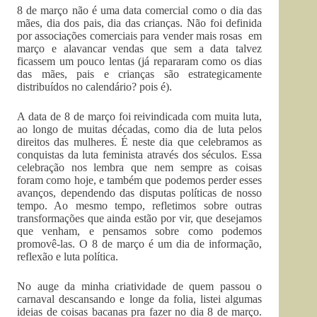
8 de março não é uma data comercial como o dia das
mães, dia dos pais, dia das crianças. Não foi definida
por associações comerciais para vender mais rosas em
março e alavancar vendas que sem a data talvez
ficassem um pouco lentas (já repararam como os dias
das mães, pais e crianças são estrategicamente
distribuídos no calendário? pois é).
A data de 8 de março foi reivindicada com muita luta,
ao longo de muitas décadas, como dia de luta pelos
direitos das mulheres. É neste dia que celebramos as
conquistas da luta feminista através dos séculos. Essa
celebração nos lembra que nem sempre as coisas
foram como hoje, e também que podemos perder esses
avanços, dependendo das disputas políticas de nosso
tempo. Ao mesmo tempo, refletimos sobre outras
transformações que ainda estão por vir, que desejamos
que venham, e pensamos sobre como podemos
promovê-las. O 8 de março é um dia de informação,
reflexão e luta política.
No auge da minha criatividade de quem passou o
carnaval descansando e longe da folia, listei algumas
ideias de coisas bacanas pra fazer no dia 8 de março.