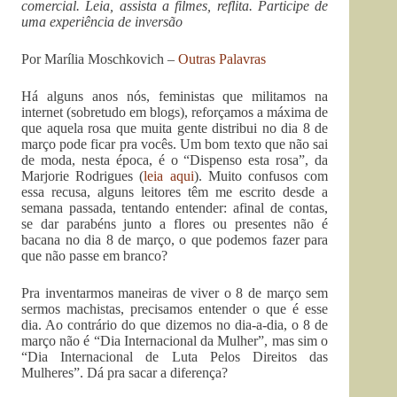
comercial. Leia, assista a filmes, reflita. Participe de
uma experiência de inversão
Por Marília Moschkovich –
Outras Palavras
Há alguns anos nós, feministas que militamos na
internet (sobretudo em blogs), reforçamos a máxima de
que aquela rosa que muita gente distribui no dia 8 de
março pode ficar pra vocês. Um bom texto que não sai
de moda, nesta época, é o “Dispenso esta rosa”, da
Marjorie Rodrigues (
leia aqui
). Muito confusos com
essa recusa, alguns leitores têm me escrito desde a
semana passada, tentando entender: afinal de contas,
se dar parabéns junto a flores ou presentes não é
bacana no dia 8 de março, o que podemos fazer para
que não passe em branco?
Pra inventarmos maneiras de viver o 8 de março sem
sermos machistas, precisamos entender o que é esse
dia. Ao contrário do que dizemos no dia-a-dia, o 8 de
março não é “Dia Internacional da Mulher”, mas sim o
“Dia Internacional de Luta Pelos Direitos das
Mulheres”. Dá pra sacar a diferença?