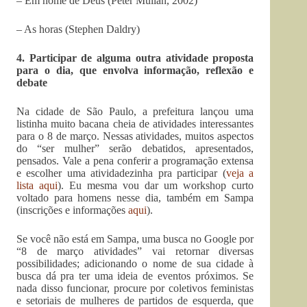
– Em nome de Deus (Peter Mullan, 2002)
– As horas (Stephen Daldry)
4. Participar de alguma outra atividade proposta
para o dia, que envolva informação, reflexão e
debate
Na cidade de São Paulo, a prefeitura lançou uma
listinha muito bacana cheia de atividades interessantes
para o 8 de março. Nessas atividades, muitos aspectos
do “ser mulher” serão debatidos, apresentados,
pensados. Vale a pena conferir a programação extensa
e escolher uma atividadezinha pra participar (
veja a
lista aqui
). Eu mesma vou dar um workshop curto
voltado para homens nesse dia, também em Sampa
(inscrições e informações
aqui
).
Se você não está em Sampa, uma busca no Google por
“8 de março atividades” vai retornar diversas
possibilidades; adicionando o nome de sua cidade à
busca dá pra ter uma ideia de eventos próximos. Se
nada disso funcionar, procure por coletivos feministas
e setoriais de mulheres de partidos de esquerda, que