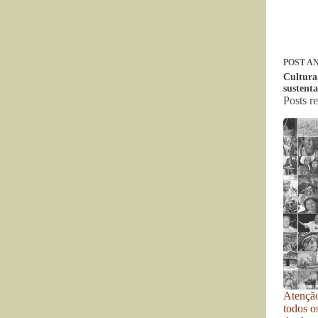
POST
AN
Cultura,
sustenta
Posts r
Atenção
todos o