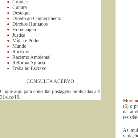
Crônica
Cultura
Destaque
Direito ao Conhecimento
Direitos Humanos
Homenagem
Justiça
Mídia e Poder
Mundo
Racismo
Racismo Ambiental
Reforma Agrária
Trabalho Escravo
CONSULTA ACERVO
Clique aqui para consultar postagens publicadas até
31/dez/15
.
Movime
(6) o p
da ativ
resistê
As mul
violaçõ