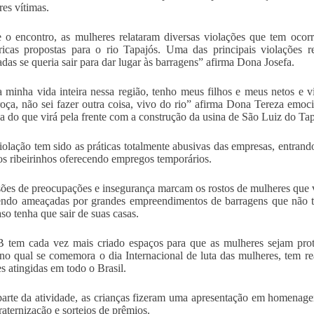
res vítimas.
 o encontro, as mulheres relataram diversas violações que tem oco
tricas propostas para o rio Tapajós. Uma das principais violações
adas se queria sair para dar lugar às barragens” afirma Dona Josefa.
 minha vida inteira nessa região, tenho meus filhos e meus netos e vi
oça, não sei fazer outra coisa, vivo do rio” afirma Dona Tereza emoc
za do que virá pela frente com a construção da usina de São Luiz do Tap
iolação tem sido as práticas totalmente abusivas das empresas, entra
 os ribeirinhos oferecendo empregos temporários.
ões de preocupações e insegurança marcam os rostos de mulheres que 
endo ameaçadas por grandes empreendimentos de barragens que não t
aso tenha que sair de suas casas.
em cada vez mais criado espaços para que as mulheres sejam protag
no qual se comemora o dia Internacional de luta das mulheres, tem real
s atingidas em todo o Brasil.
rte da atividade, as crianças fizeram uma apresentação em homenag
raternização e sorteios de prêmios.