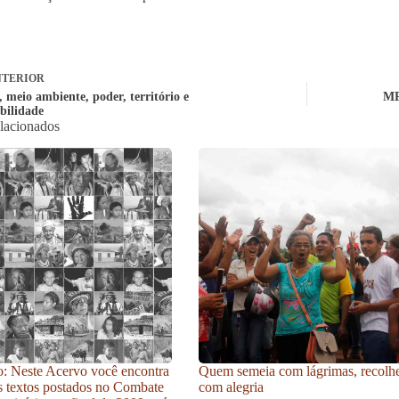
TERIOR
 meio ambiente, poder, território e
MP
bilidade
elacionados
: Neste Acervo você encontra
Quem semeia com lágrimas, recolh
s textos postados no Combate
com alegria