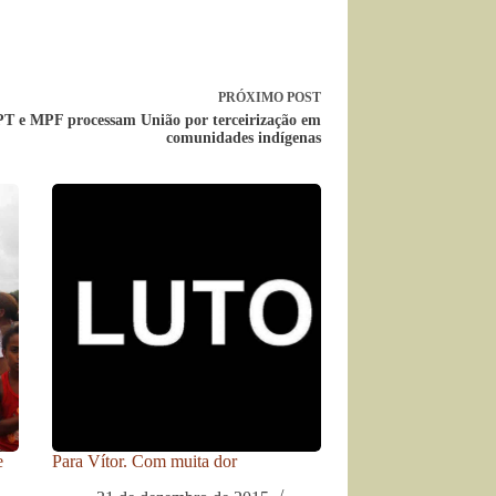
PRÓXIMO
POST
T e MPF processam União por terceirização em
comunidades indígenas
e
Para Vítor. Com muita dor