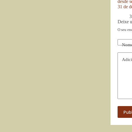
desde se
31 de d
3
Deixe 
O seu en
Nom
Adici
Pub