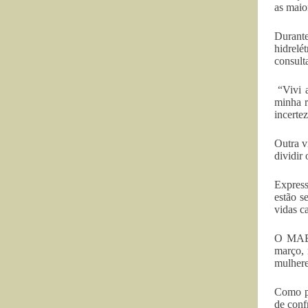
as maio
Durante
hidrelé
consult
“Vivi a
minha r
incerte
Outra v
dividir
Express
estão s
vidas c
O MAB t
março, 
mulhere
Como pa
de conf