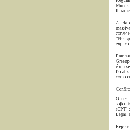
Regula
Ministé
ferrame
Ainda q
massiv
conside
“Nós qu
explica
Entret
Greenpe
é um si
fiscali
como e
Conflit
O oest
sojicul
(CPT) d
Legal, 
Rego re