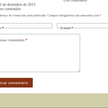
Um comentário
1 de dezembro de 2015
um comentário
dereço de e-mail não será publicado.
Campos obrigatórios são marcados com
*
e
*
E-mail
*
onar comentário
*
licar comentário