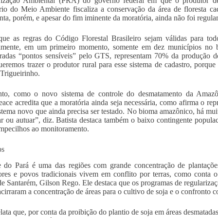
rização Ambiental (PRA) do governo federal em que o produtor dec
rio do Meio Ambiente fiscaliza a conservação da área de floresta ca
nta, porém, e apesar do fim iminente da moratória, ainda não foi regul
ue as regras do Código Florestal Brasileiro sejam válidas para tod
amente, em um primeiro momento, somente em dez municípios no bi
radas “pontos sensíveis” pelo GTS, representam 70% da produção de
eremos trazer o produtor rural para esse sistema de cadastro, porque e
 Trigueirinho.
anto, como o novo sistema de controle do desmatamento da Amazôn
ace acredita que a moratória ainda seja necessária, como afirma o 
stema novo que ainda precisa ser testado. No bioma amazônico, há mui
zar ou autuar”, diz. Batista destaca também o baixo contingente populac
mpecilhos ao monitoramento.
os
e do Pará é uma das regiões com grande concentração de plantaçõ
tores e povos tradicionais vivem em conflito por terras, como conta
e Santarém, Gilson Rego. Ele destaca que os programas de regularizaç
acirraram a concentração de áreas para o cultivo de soja e o confronto 
lata que, por conta da proibição do plantio de soja em áreas desmatada