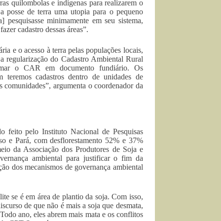
ras quilombolas e indígenas para realizarem o
e a posse de terra uma utopia para o pequeno
ia] pesquisasse minimamente em seu sistema,
azer cadastro dessas áreas”.
ria e o acesso à terra pelas populações locais,
a regularização do Cadastro Ambiental Rural
ormar o CAR em documento fundiário. Os
ém teremos cadastros dentro de unidades de
 das comunidades”, argumenta o coordenador da
eito pelo Instituto Nacional de Pesquisas
osso e Pará, com desflorestamento 52% e 37%
meio da Associação dos Produtores de Soja e
rnança ambiental para justificar o fim da
dação dos mecanismos de governança ambiental
lite se é em área de plantio da soja. Com isso,
iscurso de que não é mais a soja que desmata,
Todo ano, eles abrem mais mata e os conflitos