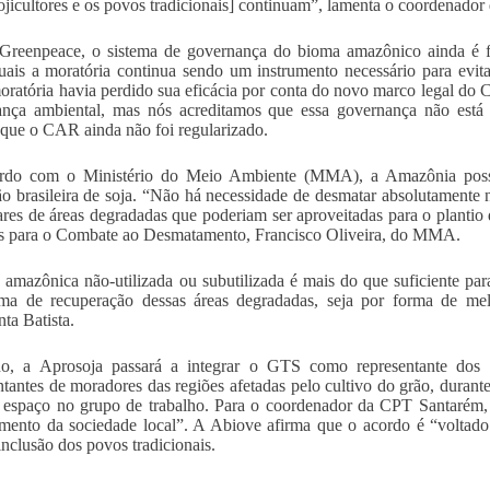
sojicultores e os povos tradicionais] continuam”, lamenta o coordenado
Greenpeace, o sistema de governança do bioma amazônico ainda é fa
uais a moratória continua sendo um instrumento necessário para evi
oratória havia perdido sua eficácia por conta do novo marco legal do C
nça ambiental, mas nós acreditamos que essa governança não está to
 que o CAR ainda não foi regularizado.
rdo com o Ministério do Meio Ambiente (MMA), a Amazônia possui 
o brasileira de soja. “Não há necessidade de desmatar absolutament
ares de áreas degradadas que poderiam ser aproveitadas para o plantio 
as para o Combate ao Desmatamento, Francisco Oliveira, do MMA.
 amazônica não-utilizada ou subutilizada é mais do que suficiente para
ma de recuperação dessas áreas degradadas, seja por forma de melho
ta Batista.
no, a Aprosoja passará a integrar o GTS como representante dos p
ntantes de moradores das regiões afetadas pelo cultivo do grão, durant
 espaço no grupo de trabalho. Para o coordenador da CPT Santarém, 
mento da sociedade local”. A Abiove afirma que o acordo é “voltado 
inclusão dos povos tradicionais.