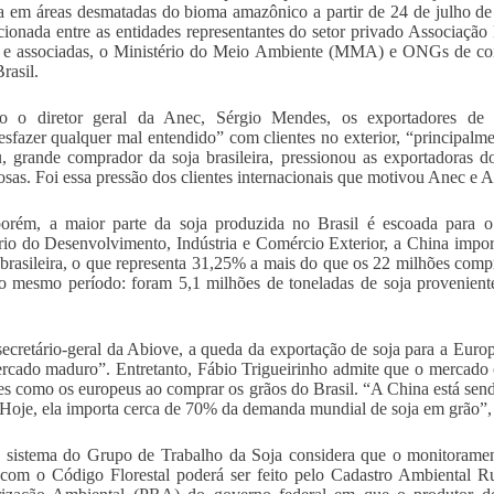
a em áreas desmatadas do bioma amazônico a partir de 24 de julho de
ionada entre as entidades representantes do setor privado Associação
 e associadas, o Ministério do Meio Ambiente (MMA) e ONGs de con
asil.
o o diretor geral da Anec, Sérgio Mendes, os exportadores de c
esfazer qualquer mal entendido” com clientes no exterior, “principalm
, grande comprador da soja brasileira, pressionou as exportadoras d
osas. Foi essa pressão dos clientes internacionais que motivou Anec e 
porém, a maior parte da soja produzida no Brasil é escoada para
rio do Desenvolvimento, Indústria e Comércio Exterior, a China impor
 brasileira, o que representa 31,25% a mais do que os 22 milhões com
 mesmo período: foram 5,1 milhões de toneladas de soja provenient
secretário-geral da Abiove, a queda da exportação de soja para a Euro
cado maduro”. Entretanto, Fábio Trigueirinho admite que o mercado c
es como os europeus ao comprar os grãos do Brasil. “A China está se
. Hoje, ela importa cerca de 70% da demanda mundial de soja em grão”, 
sistema do Grupo de Trabalho da Soja considera que o monitoramen
com o Código Florestal poderá ser feito pelo Cadastro Ambiental 