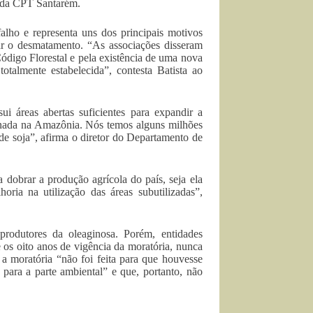
r da CPT Santarém.
lho e representa uns dos principais motivos
tar o desmatamento. “As associações disseram
ódigo Florestal e pela existência de uma nova
talmente estabelecida”, contesta Batista ao
áreas abertas suficientes para expandir a
e nada na Amazônia. Nós temos alguns milhões
de soja”, afirma o diretor do Departamento de
 dobrar a produção agrícola do país, seja ela
ria na utilização das áreas subutilizadas”,
rodutores da oleaginosa. Porém, entidades
e os oito anos de vigência da moratória, nunca
a moratória “não foi feita para que houvesse
para a parte ambiental” e que, portanto, não