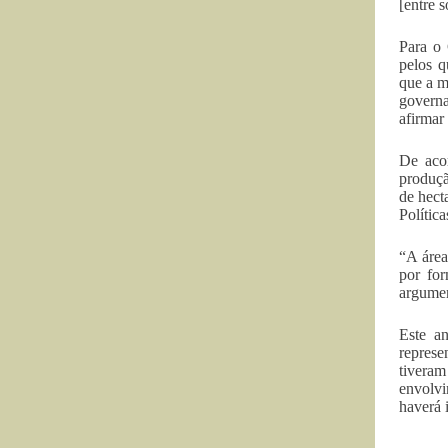
[entre 
Para o 
pelos q
que a m
governa
afirmar
De aco
produçã
de hect
Polític
“A área
por for
argumen
Este a
represe
tiveram
envolvi
haverá 