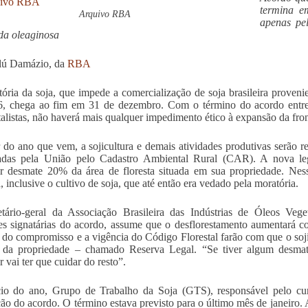
termina e
Arquivo RBA
apenas pe
 da oleaginosa
lú Damázio, da
RBA
ória da soja, que impede a comercialização de soja brasileira proven
6, chega ao fim em 31 de dezembro. Com o término do acordo entre
alistas, não haverá mais qualquer impedimento ético à expansão da fron
r do ano que vem, a sojicultura e demais atividades produtivas serão 
izadas pela União pelo Cadastro Ambiental Rural (CAR). A nova le
r desmate 20% da área de floresta situada em sua propriedade. Ness
, inclusive o cultivo de soja, que até então era vedado pela moratória.
tário-geral da Associação Brasileira das Indústrias de Óleos Vege
es signatárias do acordo, assume que o desflorestamento aumentará 
 do compromisso e a vigência do Código Florestal farão com que o soji
a da propriedade – chamado Reserva Legal. “Se tiver algum desmat
 vai ter que cuidar do resto”.
io do ano, Grupo de Trabalho da Soja (GTS), responsável pelo cum
ão do acordo. O término estava previsto para o último mês de janeiro. 