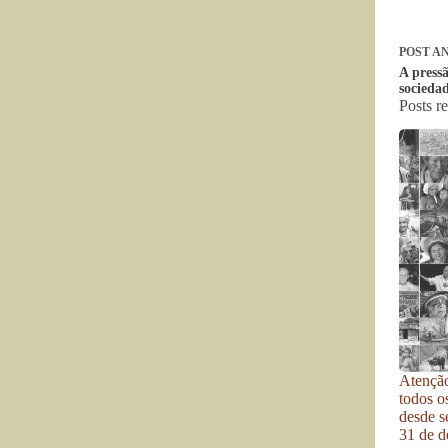
POST
AN
A press
sociedad
Posts r
Atenção
todos o
desde se
31 de d