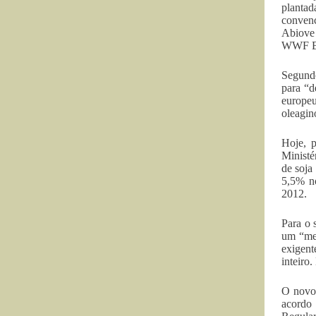
plantad
convenc
Abiove
WWF Br
Segund
para “d
europeu
oleagin
Hoje, 
Ministé
de soja
5,5% no
2012.
Para o 
um “mer
exigent
inteiro
O novo 
acordo 