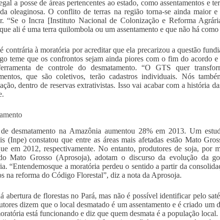
egal a posse de áreas pertencentes ao estado, como assentamentos e ter
 da oleaginosa. O conflito de terras na região torna-se ainda maior 
r. “Se o Incra [Instituto Nacional de Colonização e Reforma Agrár
 que ali é uma terra quilombola ou um assentamento e que não há como f
 contrária à moratória por acreditar que ela precarizou a questão fundiá
o teme que os confrontos sejam ainda piores com o fim do acordo e 
erramenta de controle do desmatamento. “O GTS quer transf
mentos, que são coletivos, terão cadastros individuais. Nós tamb
ação, dentro de reservas extrativistas. Isso vai acabar com a história
e.
amento
 de desmatamento na Amazônia aumentou 28% em 2013. Um estudo f
is (Inpe) constatou que entre as áreas mais afetadas estão Mato Gr
ue em 2012, respectivamente. No entanto, produtores de soja, por 
do Mato Grosso (Aprosoja), adotam o discurso da evolução da gove
ia. “Entendemosque a moratória perdeu o sentido a partir da consoli
os na reforma do Código Florestal”, diz a nota da Aprosoja.
á abertura de florestas no Pará, mas não é possível identificar pelo saté
utores dizem que o local desmatado é um assentamento e é criado um d
oratória está funcionando e diz que quem desmata é a população local. 