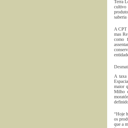
Terra L
cultivo
produto
saberia
A CPT é
mas Reg
como f
assenta
conserv
entidad
Desmat
A taxa
Espacia
maior q
Milho 
moratór
definid
“Hoje h
os prod
que a m