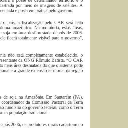
lara a posse de determinado território e o
dastrada por meio de imagens de satélites. A
amentada e posta em prática pelo governo.
o o país, a fiscalização pelo CAR será feita
oma amazônico. Na moratória, estas áreas,
 soja em área desflorestada depois de 2006.
le ficará totalmente visível para o governo”,
ia não está completamente estabelecido, o
representante da ONG Rômulo Batista. “O CAR
to mais área desmatada do que o sistema pode
ional e a grande extensão territorial da região
es de soja na Amazônia. Em Santarém (PA),
 o coordenador da Comissão Pastoral da Terra
ão fundiária do governo federal, como o Terra
com a população tradicional.
s após 2006, os produtores rurais cadastram no