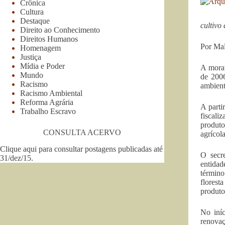
Crônica
Cultura
Destaque
cultivo
Direito ao Conhecimento
Direitos Humanos
Por Ma
Homenagem
Justiça
Mídia e Poder
A morat
Mundo
de 200
Racismo
ambient
Racismo Ambiental
Reforma Agrária
A parti
Trabalho Escravo
fiscal
produto
CONSULTA ACERVO
agrícola
Clique aqui para consultar postagens publicadas até
O secre
31/dez/15
.
entidad
término
florest
produtor
No iníc
renovaç