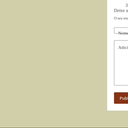
3
Deixe 
O seu en
Nom
Adici
Pub