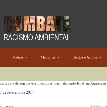
Vídeos
Memórias
Textos e Artigos
moratória da soja deverá incentivar ‘desmatamento legal’ na Amazônia
7 de fevereiro de 2014
Acordo que