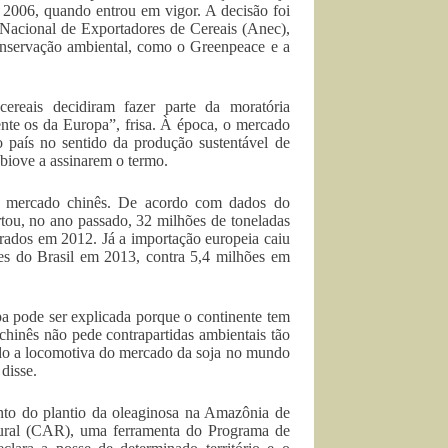
 2006, quando entrou em vigor. A decisão foi
 Nacional de Exportadores de Cereais (Anec),
servação ambiental, como o Greenpeace e a
ereais decidiram fazer parte da moratória
ente os da Europa”, frisa. À época, o mercado
o país no sentido da produção sustentável de
Abiove a assinarem o termo.
 o mercado chinês. De acordo com dados do
tou, no ano passado, 32 milhões de toneladas
prados em 2012. Já a importação europeia caiu
es do Brasil em 2013, contra 5,4 milhões em
pa pode ser explicada porque o continente tem
hinês não pede contrapartidas ambientais tão
ndo a locomotiva do mercado da soja no mundo
disse.
to do plantio da oleaginosa na Amazônia de
Rural (CAR), uma ferramenta do Programa de