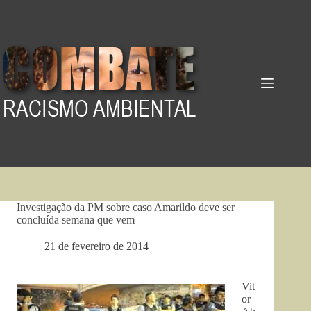
Pular
para
o
conteúdo
Investigação da PM sobre caso Amarildo deve ser
concluída semana que vem
21 de fevereiro de 2014
Vit
or