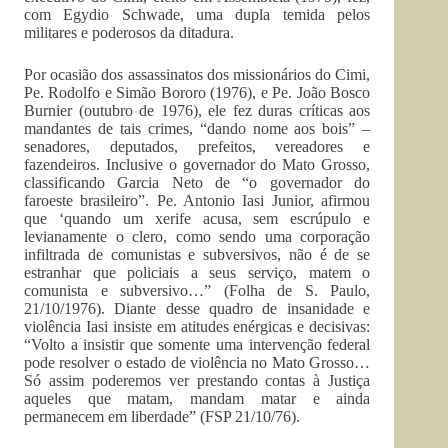
com Egydio Schwade, uma dupla temida pelos
militares e poderosos da ditadura.
Por ocasião dos assassinatos dos missionários do Cimi,
Pe. Rodolfo e Simão Bororo (1976), e Pe. João Bosco
Burnier (outubro de 1976), ele fez duras críticas aos
mandantes de tais crimes, “dando nome aos bois” –
senadores, deputados, prefeitos, vereadores e
fazendeiros. Inclusive o governador do Mato Grosso,
classificando Garcia Neto de “o governador do
faroeste brasileiro”. Pe. Antonio Iasi Junior, afirmou
que ‘quando um xerife acusa, sem escrúpulo e
levianamente o clero, como sendo uma corporação
infiltrada de comunistas e subversivos, não é de se
estranhar que policiais a seus serviço, matem o
comunista e subversivo…” (Folha de S. Paulo,
21/10/1976). Diante desse quadro de insanidade e
violência Iasi insiste em atitudes enérgicas e decisivas:
“Volto a insistir que somente uma intervenção federal
pode resolver o estado de violência no Mato Grosso…
Só assim poderemos ver prestando contas à Justiça
aqueles que matam, mandam matar e ainda
permanecem em liberdade” (FSP 21/10/76).