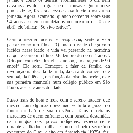
já não é como os demais. Normalmente, o dia nem
dava os ares de sua graça e o incansável guerreiro se
punha de pé, fazia sua reza e dava início a mais uma
jornada. Agora, acamado, quando comentei sobre seus
94 anos a serem completados no próximo dia 05 de
abril, ele brinca: “Se vivo estiver”.
Com a mesma lucidez e perspicácia, sente a vida
passar como um filme. “Quando a gente chega com
lucidez nessa idade, a vida vai passando na memória
da gente como um filme. Me lembro desde os 4 anos”.
Brinquei com ele: “Imagina que longa metragem de 90
anos!”. Ele sorri. Começou a falar da família, da
revolução na década de trinta, da casa de comércio de
seu pai, da falência, em função da crise financeira, e de
sua primeira matricula num colégio público em São
Paulo, aos sete anos de idade.
Passo mais de hora e meia com o sereno lutador, que
mesmo com algumas dores não se furta a puxar do
fundo do baú de sua existência, fatos e retratos
marcantes de quem enfrentou, com ousadia destemida,
os inimigos dos povos indígenas, especialmente
durante a ditadura militar. Como primeiro secretário
executivo do Cimi, eleito em Assembleia (1975), fez,