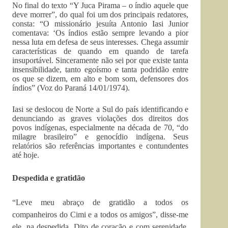
No final do texto “Y Juca Pirama – o índio aquele que
deve morrer”, do qual foi um dos principais redatores,
consta: “O missionário jesuíta Antonio Iasi Junior
comentava: ‘Os índios estão sempre levando a pior
nessa luta em defesa de seus interesses. Chega assumir
características de quando em quando de tarefa
insuportável. Sinceramente não sei por que existe tanta
insensibilidade, tanto egoísmo e tanta podridão entre
os que se dizem, em alto e bom som, defensores dos
índios” (Voz do Paraná 14/01/1974).
Iasi se deslocou de Norte a Sul do país identificando e
denunciando as graves violações dos direitos dos
povos indígenas, especialmente na década de 70, “do
milagre brasileiro” e genocídio indígena. Seus
relatórios são referências importantes e contundentes
até hoje.
Despedida e gratidão
“Leve meu abraço de gratidão a todos os
companheiros do Cimi e a todos os amigos”, disse-me
ele, na despedida. Dito de coração e com serenidade,