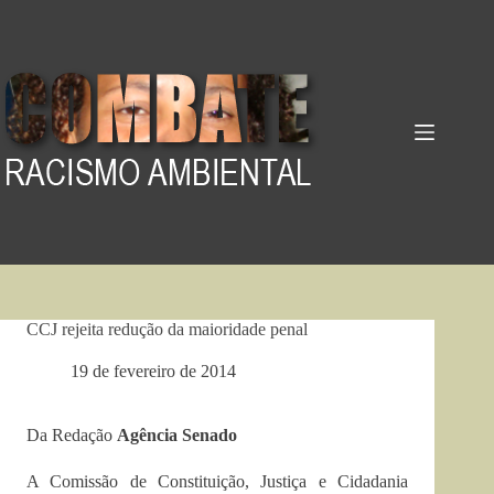
Pular
para
o
conteúdo
CCJ rejeita redução da maioridade penal
19 de fevereiro de 2014
Da Redação
Agência Senado
A Comissão de Constituição, Justiça e Cidadania