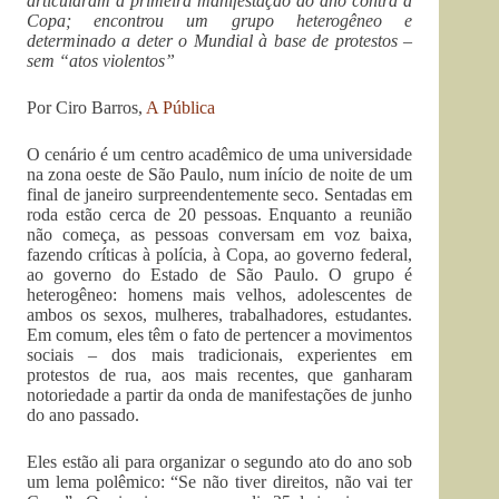
articularam a primeira manifestação do ano contra a
Copa; encontrou um grupo heterogêneo e
determinado a deter o Mundial à base de protestos –
sem “atos violentos”
Por Ciro Barros,
A Pública
O cenário é um centro acadêmico de uma universidade
na zona oeste de São Paulo, num início de noite de um
final de janeiro surpreendentemente seco. Sentadas em
roda estão cerca de 20 pessoas. Enquanto a reunião
não começa, as pessoas conversam em voz baixa,
fazendo críticas à polícia, à Copa, ao governo federal,
ao governo do Estado de São Paulo. O grupo é
heterogêneo: homens mais velhos, adolescentes de
ambos os sexos, mulheres, trabalhadores, estudantes.
Em comum, eles têm o fato de pertencer a movimentos
sociais – dos mais tradicionais, experientes em
protestos de rua, aos mais recentes, que ganharam
notoriedade a partir da onda de manifestações de junho
do ano passado.
Eles estão ali para organizar o segundo ato do ano sob
um lema polêmico: “Se não tiver direitos, não vai ter