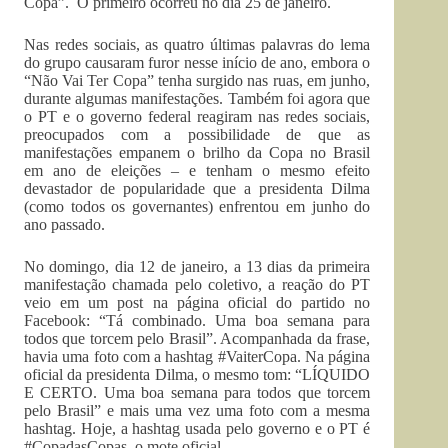
Copa”. O primeiro ocorreu no dia 25 de janeiro.
Nas redes sociais, as quatro últimas palavras do lema
do grupo causaram furor nesse início de ano, embora o
“Não Vai Ter Copa” tenha surgido nas ruas, em junho,
durante algumas manifestações. Também foi agora que
o PT e o governo federal reagiram nas redes sociais,
preocupados com a possibilidade de que as
manifestações empanem o brilho da Copa no Brasil
em ano de eleições – e tenham o mesmo efeito
devastador de popularidade que a presidenta Dilma
(como todos os governantes) enfrentou em junho do
ano passado.
No domingo, dia 12 de janeiro, a 13 dias da primeira
manifestação chamada pelo coletivo, a reação do PT
veio em um post na página oficial do partido no
Facebook: “Tá combinado. Uma boa semana para
todos que torcem pelo Brasil”. Acompanhada da frase,
havia uma foto com a hashtag #VaiterCopa. Na página
oficial da presidenta Dilma, o mesmo tom: “LÍQUIDO
E CERTO. Uma boa semana para todos que torcem
pelo Brasil” e mais uma vez uma foto com a mesma
hashtag. Hoje, a hashtag usada pelo governo e o PT é
#CopadasCopas, o mote oficial.