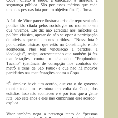
Copa’: direito à saúde, à educação, à moradia, à
segurança pública. São por esses méritos que cada
uma das pessoas luta por um objetivo final”, afirma.
A fala de Vitor parece ilustrar a crise de representação
política tão citada pelos sociólogos no momento em
que vivemos. Ele diz não acreditar nos métodos da
política clássica, apesar de não se opor à participação
de ativistas que militam nos partidos. “Nossa luta é
por direitos básicos, que estão na Constituição e não
acontecem. Não tem vinculação a partidos, a
ideologias”, realça, acrescentando que também já fez
manifestações contra o chamado “Propinoduto
Tucano” (denúncia de corrupção nos contratos do
metrô e trens de São Paulo) e que não há motivos
partidários nas manifestações contra a Copa.
“É simples: havia um acordo, que era o do governo
montar toda uma estrutura em volta da Copa, dos
estádios. Isso não aconteceu e é por isso que a gente
luta. São sete anos e eles não cumpriram esse acordo”,
explica.
Vitor também nega a presença tanto de “pessoas