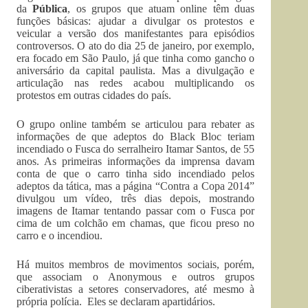
da
Pública
, os grupos que atuam online têm duas
funções básicas: ajudar a divulgar os protestos e
veicular a versão dos manifestantes para episódios
controversos. O ato do dia 25 de janeiro, por exemplo,
era focado em São Paulo, já que tinha como gancho o
aniversário da capital paulista. Mas a divulgação e
articulação nas redes acabou multiplicando os
protestos em outras cidades do país.
O grupo online também se articulou para rebater as
informações de que adeptos do Black Bloc teriam
incendiado o Fusca do serralheiro Itamar Santos, de 55
anos. As primeiras informações da imprensa davam
conta de que o carro tinha sido incendiado pelos
adeptos da tática, mas a página “Contra a Copa 2014”
divulgou um vídeo, três dias depois, mostrando
imagens de Itamar tentando passar com o Fusca por
cima de um colchão em chamas, que ficou preso no
carro e o incendiou.
Há muitos membros de movimentos sociais, porém,
que associam o Anonymous e outros grupos
ciberativistas a setores conservadores, até mesmo à
própria polícia. Eles se declaram apartidários.