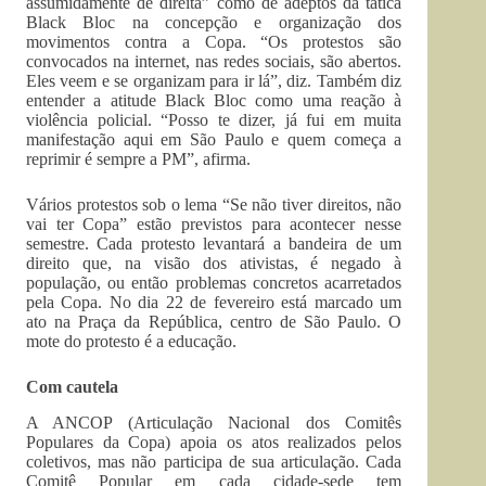
assumidamente de direita” como de adeptos da tática
Black Bloc na concepção e organização dos
movimentos contra a Copa. “Os protestos são
convocados na internet, nas redes sociais, são abertos.
Eles veem e se organizam para ir lá”, diz. Também diz
entender a atitude Black Bloc como uma reação à
violência policial. “Posso te dizer, já fui em muita
manifestação aqui em São Paulo e quem começa a
reprimir é sempre a PM”, afirma.
Vários protestos sob o lema “Se não tiver direitos, não
vai ter Copa” estão previstos para acontecer nesse
semestre. Cada protesto levantará a bandeira de um
direito que, na visão dos ativistas, é negado à
população, ou então problemas concretos acarretados
pela Copa. No dia 22 de fevereiro está marcado um
ato na Praça da República, centro de São Paulo. O
mote do protesto é a educação.
Com cautela
A ANCOP (Articulação Nacional dos Comitês
Populares da Copa) apoia os atos realizados pelos
coletivos, mas não participa de sua articulação. Cada
Comitê Popular em cada cidade-sede tem