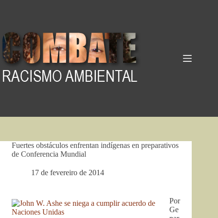
Pular
para
o
conteúdo
Fuertes obstáculos enfrentan indígenas en preparativos
de Conferencia Mundial
17 de fevereiro de 2014
Por
Ge