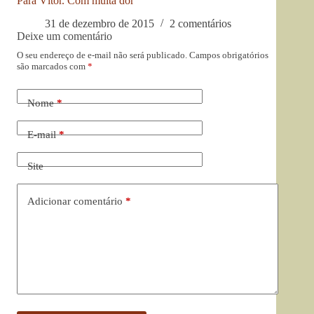
Para Vítor. Com muita dor
31 de dezembro de 2015
2 comentários
Deixe um comentário
O seu endereço de e-mail não será publicado.
Campos obrigatórios
são marcados com
*
Nome
*
E-mail
*
Site
Adicionar comentário
*