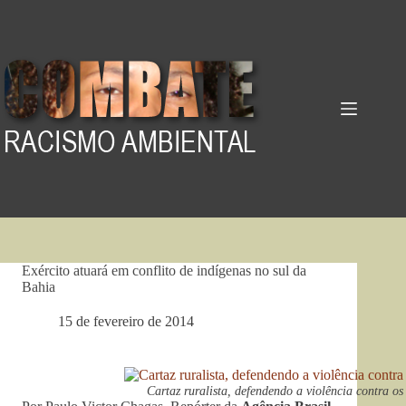
Pular
para
o
conteúdo
Exército atuará em conflito de indígenas no sul da
Bahia
15 de fevereiro de 2014
Cartaz ruralista, defendendo a violência contra o