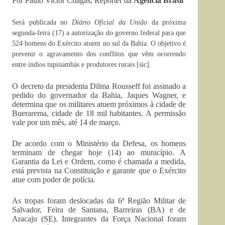
Por Paulo Victor Chagas, Repórter da
Agência Brasil
Será publicada no
Diário Oficial da União
da próxima
segunda-feira (17) a autorização do governo federal para que
524 homens do Exército atuem no sul da Bahia. O objetivo é
prevenir o agravamento dos conflitos que vêm ocorrendo
entre índios tupinambás e produtores rurais [sic].
O decreto da presidenta Dilma Rousseff foi assinado a
pedido do governador da Bahia, Jaques Wagner, e
determina que os militares atuem próximos à cidade de
Buerarema, cidade de 18 mil habitantes. A permissão
vale por um mês, até 14 de março.
De acordo com o Ministério da Defesa, os homens
terminam de chegar hoje (14) ao município. A
Garantia da Lei e Ordem, como é chamada a medida,
está prevista na Constituição e garante que o Exército
atue com poder de polícia.
As tropas foram deslocadas da 6ª Região Militar de
Salvador, Feira de Santana, Barreiras (BA) e de
Aracaju (SE). Integrantes da Força Nacional foram