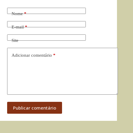
Nome
*
E-mail
*
Site
Adicionar comentário
*
Publicar comentário