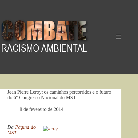
Pular
para
o
conteúdo
Jean Pierre Leroy: os caminhos percorridos e o futuro
do 6° Congresso Nacional do MST
8 de fevereiro de 2014
Da
Página do
MST