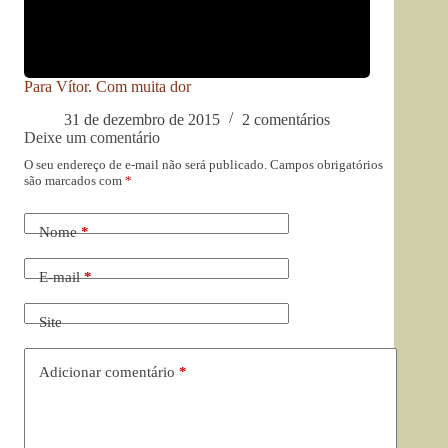
Para Vítor. Com muita dor
31 de dezembro de 2015
2 comentários
Deixe um comentário
O seu endereço de e-mail não será publicado.
Campos obrigatórios
são marcados com
*
Nome
*
E-mail
*
Site
Adicionar comentário
*