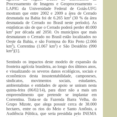
Processamento de Imagens e Geoprocessamento –
LAPIG da Universidade Federal de Goiás-UFG
mostram que entre 2002 e 2009 a área de Cerrado
2
desmatada na Bahia foi de 6.265 km
(30 % da área
desmatada de Cerrado no Brasil neste período). As
estatísticas são de que o Cerrado poderá perder 40.000
2
km
por década até 2050. Os municípios que mais
desmataram o Cerrado no Brasil estão localizados no
Oeste da Bahia, e são Formosa do Rio Preto (2.066
2
2
km
), Correntina (1.067 km
) e São Desidério (990
2
km
)[1].
Sentindo os impactos deste modelo de expansão da
fronteira agrícola brasileira, ao longo dos últimos anos,
e visualizando os severos danos ecológicos, sociais e
econômicos desta insustentabilidade, camponeses,
sindicatos, movimentos sociais, estudantes,
ambientalistas e entidades de apoio se uniram nesta
quinta-feira (06/02/14), para dizer não a mais um
empreendimento que pretende se implantar em
Correntina. Trata-se da Fazenda Barra Velha, do
Grupo Mizote, que alega possuir cerca de 38.000
hectares, entre os rios do Meio e Santo Antônio, a
Audiência Pública, que seria presidida pelo INEMA