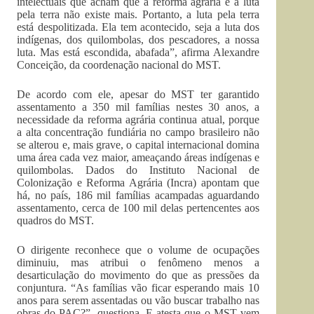
intelectuais que acham que a reforma agrária e a luta
pela terra não existe mais. Portanto, a luta pela terra
está despolitizada. Ela tem acontecido, seja a luta dos
indígenas, dos quilombolas, dos pescadores, a nossa
luta. Mas está escondida, abafada”, afirma Alexandre
Conceição, da coordenação nacional do MST.
De acordo com ele, apesar do MST ter garantido
assentamento a 350 mil famílias nestes 30 anos, a
necessidade da reforma agrária continua atual, porque
a alta concentração fundiária no campo brasileiro não
se alterou e, mais grave, o capital internacional domina
uma área cada vez maior, ameaçando áreas indígenas e
quilombolas. Dados do Instituto Nacional de
Colonização e Reforma Agrária (Incra) apontam que
há, no país, 186 mil famílias acampadas aguardando
assentamento, cerca de 100 mil delas pertencentes aos
quadros do MST.
O dirigente reconhece que o volume de ocupações
diminuiu, mas atribui o fenômeno menos a
desarticulação do movimento do que as pressões da
conjuntura. “As famílias vão ficar esperando mais 10
anos para serem assentadas ou vão buscar trabalho nas
obras do PAC?”, questiona. E atesta que o MST vem