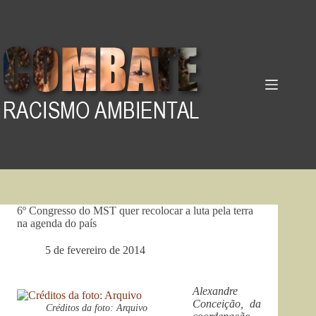
Pular
para
o
conteúdo
6º Congresso do MST quer recolocar a luta pela terra
na agenda do país
5 de fevereiro de 2014
Alexandre
Conceição, da
Créditos da foto: Arquivo