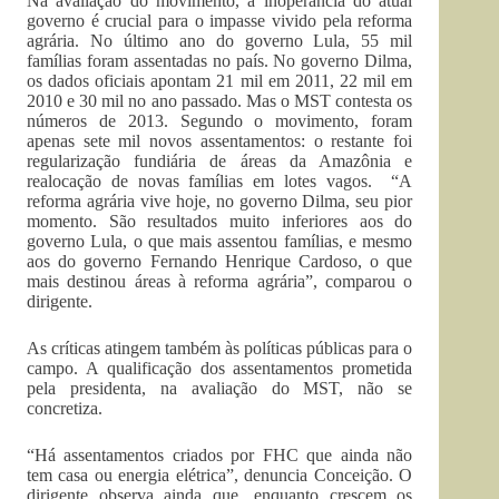
Na avaliação do movimento, a inoperância do atual
governo é crucial para o impasse vivido pela reforma
agrária. No último ano do governo Lula, 55 mil
famílias foram assentadas no país. No governo Dilma,
os dados oficiais apontam 21 mil em 2011, 22 mil em
2010 e 30 mil no ano passado. Mas o MST contesta os
números de 2013. Segundo o movimento, foram
apenas sete mil novos assentamentos: o restante foi
regularização fundiária de áreas da Amazônia e
realocação de novas famílias em lotes vagos. “A
reforma agrária vive hoje, no governo Dilma, seu pior
momento. São resultados muito inferiores aos do
governo Lula, o que mais assentou famílias, e mesmo
aos do governo Fernando Henrique Cardoso, o que
mais destinou áreas à reforma agrária”, comparou o
dirigente.
As críticas atingem também às políticas públicas para o
campo. A qualificação dos assentamentos prometida
pela presidenta, na avaliação do MST, não se
concretiza.
“Há assentamentos criados por FHC que ainda não
tem casa ou energia elétrica”, denuncia Conceição. O
dirigente observa ainda que, enquanto crescem os