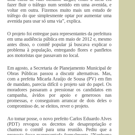
fazer fluir o tráfego num sentido em uma avenida, e
voltar em outra. Fizemos muito mais um estudo de
tráfego do que simplesmente optar por aumentar uma
avenida para usar só uma via”, explica.
O projeto foi entregue para representantes da prefeitura
em uma audiência pública em maio de 2012 e, mesmo
antes disso, o comitê popular já buscava explicar o
problema à população, entregando flores e panfletos
aos motoristas que passavam no local.
Em agosto, a Secretaria de Planejamento Municipal de
Obras Públicas passou a discutir alternativas. Mas,
com a prefeita Micarla Araújo de Sousa (PV) em fim
de mandato, parecia difícil o projeto sair do papel. Os
moradores passaram a pressionar os candidatos em
campanha, ávidos por apoio e generosos nas
promessas, e conseguiram arrancar de dois deles o
compromisso de, se eleitos, rever o projeto.
Ao tomar posse, o novo prefeito Carlos Eduardo Alves
(PDT) revogou os decretos de desapropriação e
chamou o comitê para uma reunião. Pediu que a
proposta fosse reapresentada formalmente. “Nenhuma