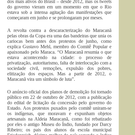
dos mais ativos do Brasil – desde 2012, mas os tweets
do governo vieram em um momento em que o Rio
estava sob a intensa agitação das manifestações que
começaram em junho e se prolongaram por meses.
A revolta contra a descaracterização do Maracanã
pelas obras da Copa era uma das bandeiras que unia os
cariocas bem antes dos protestos de junho, como
explica Gustavo Mehl, membro do Comitê Popular e
apaixonado pelo Maraca. “O Maracanã resumia o que
estava acontecendo na cidade: o processo de
privatização, autoritarismo, falta de interlocução com a
sociedade civil, remoções, expulsão dos pobres,
elitização dos espaços. Mas a partir de 2012, o
Maracanã vira um símbolo de luta”.
O anúncio oficial dos planos de demolição foi tornado
público em 22 de outubro de 2012, com a publicação
do edital de licitação da concessão pelo governo do
Estado. Aos protestos puxados pelo comitê uniram-se
os indígenas, que moravam e expunham objetos
artesanais na Aldeia Maracanã, como foi rebatizado
por eles o antigo Museu do Índio, fundado por Darcy
Ribeiro; os pais dos alunos da escola municipal