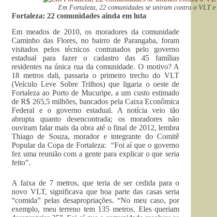
Em Fortaleza, 22 comunidades se uniram contra o VLT e 
Fortaleza: 22 comunidades ainda em luta
Em meados de 2010, os moradores da comunidade
Caminho das Flores, no bairro de Parangaba, foram
visitados pelos técnicos contratados pelo governo
estadual para fazer o cadastro das 45 famílias
residentes na única rua da comunidade. O motivo? A
18 metros dali, passaria o primeiro trecho do VLT
(Veículo Leve Sobre Trilhos) que ligaria o oeste de
Fortaleza ao Porto de Mucuripe, a um custo estimado
de R$ 265,5 milhões, bancados pela Caixa Econômica
Federal e o governo estadual. A notícia veio tão
abrupta quanto desencontrada; os moradores não
ouviram falar mais da obra até o final de 2012, lembra
Thiago de Souza, morador e integrante do Comitê
Popular da Copa de Fortaleza: “Foi aí que o governo
fez uma reunião com a gente para explicar o que seria
feito”.
A faixa de 7 metros, que teria de ser cedida para o
novo VLT, significava que boa parte das casas seria
“comida” pelas desapropriações. “No meu caso, por
exemplo, meu terreno tem 135 metros. Eles queriam