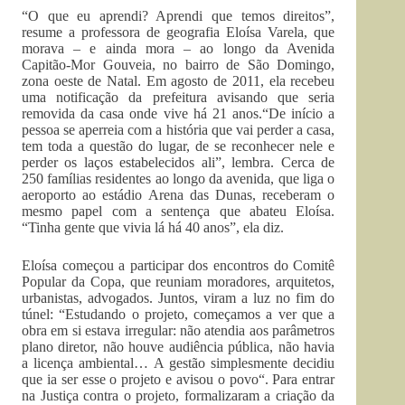
“O que eu aprendi? Aprendi que temos direitos”,
resume a professora de geografia Eloísa Varela, que
morava – e ainda mora – ao longo da Avenida
Capitão-Mor Gouveia, no bairro de São Domingo,
zona oeste de Natal. Em agosto de 2011, ela recebeu
uma notificação da prefeitura avisando que seria
removida da casa onde vive há 21 anos.“De início a
pessoa se aperreia com a história que vai perder a casa,
tem toda a questão do lugar, de se reconhecer nele e
perder os laços estabelecidos ali”, lembra. Cerca de
250 famílias residentes ao longo da avenida, que liga o
aeroporto ao estádio Arena das Dunas, receberam o
mesmo papel com a sentença que abateu Eloísa.
“Tinha gente que vivia lá há 40 anos”, ela diz.
Eloísa começou a participar dos encontros do Comitê
Popular da Copa, que reuniam moradores, arquitetos,
urbanistas, advogados. Juntos, viram a luz no fim do
túnel: “Estudando o projeto, começamos a ver que a
obra em si estava irregular: não atendia aos parâmetros
plano diretor, não houve audiência pública, não havia
a licença ambiental… A gestão simplesmente decidiu
que ia ser esse o projeto e avisou o povo“. Para entrar
na Justiça contra o projeto, formalizaram a criação da