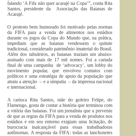
falando ‘A Fifa não quer acarajé na Copa’”, conta Rita
Santos, presidente da Associação das Baianas de
Acarajé.
O protesto bem humorado foi motivado pelas normas
da FIFA para a venda de alimentos nos estádios
durante os jogos da Copa do Mundo que, na prática,
impediam que as baianas vendessem o quitute
tradicional, considerado patrimônio imaterial do Brasil.
Além dos tabuleiros, as baianas traziam um abaixo-
assinado com mais de 17 mil nomes. Foi a cartada
final de uma campanha de ‘advocacy’, um lobby do
movimento popular, que envolveu contatos com
políticos e uma estratégia de apoio da população que
atraiu a atenção – e a simpatia – da imprensa nacional
e internacional.
A carioca Rita Santos, mãe do goleiro Felipe, do
Flamengo, gosta de contar a história que terminou com
a vitória das baianas. Foi um jornalista que a preveniu
de que as regras da FIFA para a venda de produtos nos
estádios e em seu entorno exigiam uma licitação, de
burocracia inalcançável para essas trabalhadoras
autônomas. A resposta da FIFA: todas as lanchonetes