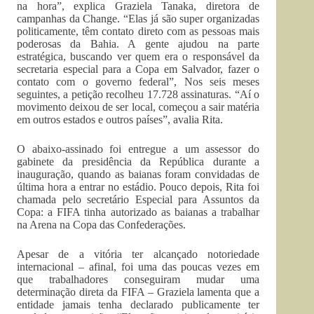
na hora”, explica Graziela Tanaka, diretora de
campanhas da Change. “Elas já são super organizadas
politicamente, têm contato direto com as pessoas mais
poderosas da Bahia. A gente ajudou na parte
estratégica, buscando ver quem era o responsável da
secretaria especial para a Copa em Salvador, fazer o
contato com o governo federal”, Nos seis meses
seguintes, a petição recolheu 17.728 assinaturas. “Aí o
movimento deixou de ser local, começou a sair matéria
em outros estados e outros países”, avalia Rita.
O abaixo-assinado foi entregue a um assessor do
gabinete da presidência da República durante a
inauguração, quando as baianas foram convidadas de
última hora a entrar no estádio. Pouco depois, Rita foi
chamada pelo secretário Especial para Assuntos da
Copa: a FIFA tinha autorizado as baianas a trabalhar
na Arena na Copa das Confederações.
Apesar de a vitória ter alcançado notoriedade
internacional – afinal, foi uma das poucas vezes em
que trabalhadores conseguiram mudar uma
determinação direta da FIFA – Graziela lamenta que a
entidade jamais tenha declarado publicamente ter