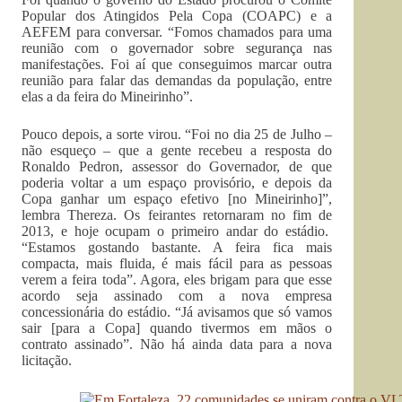
Popular dos Atingidos Pela Copa (COAPC) e a
AEFEM para conversar. “Fomos chamados para uma
reunião com o governador sobre segurança nas
manifestações. Foi aí que conseguimos marcar outra
reunião para falar das demandas da população, entre
elas a da feira do Mineirinho”.
Pouco depois, a sorte virou. “Foi no dia 25 de Julho –
não esqueço – que a gente recebeu a resposta do
Ronaldo Pedron, assessor do Governador, de que
poderia voltar a um espaço provisório, e depois da
Copa ganhar um espaço efetivo [no Mineirinho]”,
lembra Thereza. Os feirantes retornaram no fim de
2013, e hoje ocupam o primeiro andar do estádio.
“Estamos gostando bastante. A feira fica mais
compacta, mais fluida, é mais fácil para as pessoas
verem a feira toda”. Agora, eles brigam para que esse
acordo seja assinado com a nova empresa
concessionária do estádio. “Já avisamos que só vamos
sair [para a Copa] quando tivermos em mãos o
contrato assinado”. Não há ainda data para a nova
licitação.