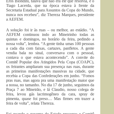
Eros Biondini, falava que não era ele que resolvia, e o
Tiago Lacerda, que na época estava à frente da
Secretaria Estadual para Assuntos da Copa do Mundo,
nunca nos recebeu”, diz Thereza Marques, presidente
a AEFEM.
A solução foi ir às ruas – ou melhor, ao estádio. “A
AEFEM continuou indo ao Mineirinho todas as
quintas e domingos, no horário da feira, pedindo a
nossa volta”, lembra. “A gente tinha umas 100 pessoas
a cada dia com faixas, cartazes, panfletos. A gente
vendia bala no sinal, conversava com o pessoal,
contava o que estava acontecendo”. A convite do
Comitê Popular dos Atingidos Pela Copa (COAPC),
os feirantes ampliaram sua presença nas ruas, durante
as primeiras manifestações massivas na cidade, que
recebia a Copa das Confederações em junho. “Fomos
pras ruas, mas agora pra uma manifestação maior que
a nossa, no tamanho. No dia 17 de junho, seguimos da
Praça 7 ao Mineirão, e lá Claudio, nosso colega de
feira, levou gás lacrimogêneo da cara, spray de
pimenta, quase foi preso… Mas firmes em trazer a
feira de volta”, relata Thereza.
Foi quando o governo do Estado procurou o Comitê