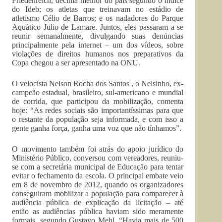
Friedenreich, décima melhor do país segundo o índice
do Ideb; os atletas que treinavam no estádio de
atletismo Célio de Barros; e os nadadores do Parque
Aquático Julio de Lamare. Juntos, eles passaram a se
reunir semanalmente, divulgando suas denúncias
principalmente pela internet – um dos vídeos, sobre
violações de direitos humanos nos preparativos da
Copa chegou a ser apresentado na ONU.
O velocista Nelson Rocha dos Santos , o Nelsinho, ex-
campeão estadual, brasileiro, sul-americano e mundial
de corrida, que participou da mobilização, comenta
hoje: “As redes sociais são importantíssimas para que
o restante da população seja informada, e com isso a
gente ganha força, ganha uma voz que não tínhamos”.
O movimento também foi atrás do apoio jurídico do
Ministério Público, conversou com vereadores, reuniu-
se com a secretária municipal de Educação para tentar
evitar o fechamento da escola. O principal embate veio
em 8 de novembro de 2012, quando os organizadores
conseguiram mobilizar a população para comparecer à
audiência pública de explicação da licitação – até
então as audiências pública haviam sido meramente
formais, segundo Gustavo Mehl. “Havia mais de 500