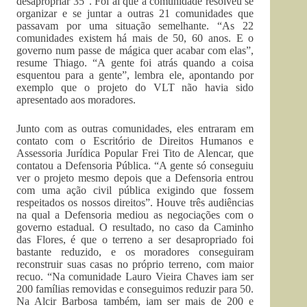
desapropriar 35”. Foi aí que a comunidade resolveu se
organizar e se juntar a outras 21 comunidades que
passavam por uma situação semelhante. “As 22
comunidades existem há mais de 50, 60 anos. E o
governo num passe de mágica quer acabar com elas”,
resume Thiago. “A gente foi atrás quando a coisa
esquentou para a gente”, lembra ele, apontando por
exemplo que o projeto do VLT não havia sido
apresentado aos moradores.
Junto com as outras comunidades, eles entraram em
contato com o Escritório de Direitos Humanos e
Assessoria Jurídica Popular Frei Tito de Alencar, que
contatou a Defensoria Pública. “A gente só conseguiu
ver o projeto mesmo depois que a Defensoria entrou
com uma ação civil pública exigindo que fossem
respeitados os nossos direitos”. Houve três audiências
na qual a Defensoria mediou as negociações com o
governo estadual. O resultado, no caso da Caminho
das Flores, é que o terreno a ser desapropriado foi
bastante reduzido, e os moradores conseguiram
reconstruir suas casas no próprio terreno, com maior
recuo. “Na comunidade Lauro Vieira Chaves iam ser
200 famílias removidas e conseguimos reduzir para 50.
Na Alcir Barbosa também, iam ser mais de 200 e