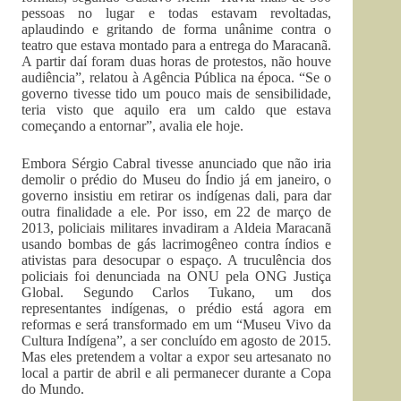
pessoas no lugar e todas estavam revoltadas,
aplaudindo e gritando de forma unânime contra o
teatro que estava montado para a entrega do Maracanã.
A partir daí foram duas horas de protestos, não houve
audiência”, relatou à Agência Pública na época. “Se o
governo tivesse tido um pouco mais de sensibilidade,
teria visto que aquilo era um caldo que estava
começando a entornar”, avalia ele hoje.
Embora Sérgio Cabral tivesse anunciado que não iria
demolir o prédio do Museu do Índio já em janeiro, o
governo insistiu em retirar os indígenas dali, para dar
outra finalidade a ele. Por isso, em 22 de março de
2013, policiais militares invadiram a Aldeia Maracanã
usando bombas de gás lacrimogêneo contra índios e
ativistas para desocupar o espaço. A truculência dos
policiais foi denunciada na ONU pela ONG Justiça
Global. Segundo Carlos Tukano, um dos
representantes indígenas, o prédio está agora em
reformas e será transformado em um “Museu Vivo da
Cultura Indígena”, a ser concluído em agosto de 2015.
Mas eles pretendem a voltar a expor seu artesanato no
local a partir de abril e ali permanecer durante a Copa
do Mundo.