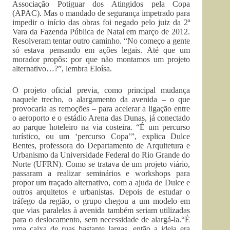
Associação Potiguar dos Atingidos pela Copa
(APAC). Mas o mandado de segurança impetrado para
impedir o início das obras foi negado pelo juiz da 2ª
Vara da Fazenda Pública de Natal em março de 2012.
Resolveram tentar outro caminho. “No começo a gente
só estava pensando em ações legais. Até que um
morador propôs: por que não montamos um projeto
alternativo…?”, lembra Eloísa.
O projeto oficial previa, como principal mudança
naquele trecho, o alargamento da avenida – o que
provocaria as remoções – para acelerar a ligação entre
o aeroporto e o estádio Arena das Dunas, já conectado
ao parque hoteleiro na via costeira. “É um percurso
turístico, ou um ‘percurso Copa’”, explica Dulce
Bentes, professora do Departamento de Arquitetura e
Urbanismo da Universidade Federal do Rio Grande do
Norte (UFRN). Como se tratava de um projeto viário,
passaram a realizar seminários e workshops para
propor um traçado alternativo, com a ajuda de Dulce e
outros arquitetos e urbanistas. Depois de estudar o
tráfego da região, o grupo chegou a um modelo em
que vias paralelas à avenida também seriam utilizadas
para o deslocamento, sem necessidade de alargá-la.“É
uma caixa de ruas bastante largas, então a ideia era