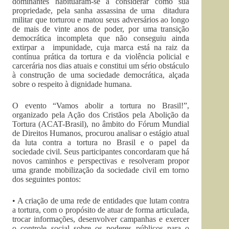
dominantes habituaram-se a considerar como sua
propriedade, pela sanha assassina de uma ditadura
militar que torturou e matou seus adversários ao longo
de mais de vinte anos de poder, por uma transição
democrática incompleta que não conseguiu ainda
extirpar a impunidade, cuja marca está na raiz da
contínua prática da tortura e da violência policial e
carcerária nos dias atuais e constitui um sério obstáculo
à construção de uma sociedade democrática, alçada
sobre o respeito à dignidade humana.
O evento “Vamos abolir a tortura no Brasil!”,
organizado pela Ação dos Cristãos pela Abolição da
Tortura (ACAT-Brasil), no âmbito do Fórum Mundial
de Direitos Humanos, procurou analisar o estágio atual
da luta contra a tortura no Brasil e o papel da
sociedade civil. Seus participantes concordaram que há
novos caminhos e perspectivas e resolveram propor
uma grande mobilização da sociedade civil em torno
dos seguintes pontos:
• A criação de uma rede de entidades que lutam contra
a tortura, com o propósito de atuar de forma articulada,
trocar informações, desenvolver campanhas e exercer
o controle social sobre os poderes públicos para o