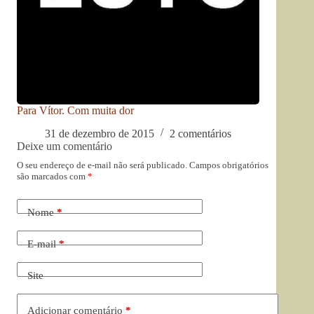
Para Vítor. Com muita dor
31 de dezembro de 2015
2 comentários
Deixe um comentário
O seu endereço de e-mail não será publicado.
Campos obrigatórios
são marcados com
*
Nome
*
E-mail
*
Site
Adicionar comentário
*