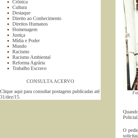
Crônica
Cultura
Destaque
Direito ao Conhecimento
Direitos Humanos
Homenagem
Justiça
Mídia e Poder
Mundo
Racismo
Racismo Ambiental
Reforma Agrária
Trabalho Escravo
CONSULTA ACERVO
Clique aqui para consultar postagens publicadas até
Fot
31/dez/15
.
Quando 
Policial
O pedid
solici