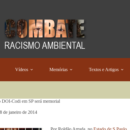
Vídeos
Memórias
Textos e Artigos
o DOI-Codi em SP será memorial
8 de janeiro de 2014
Por Roldão Arruda, no
Estado de S.Paulo