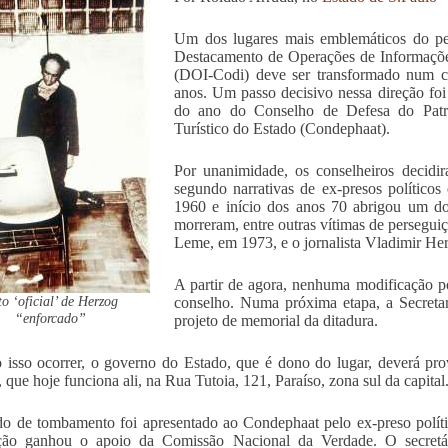
Um dos lugares mais emblemáticos do perí
Destacamento de Operações de Informaçõe
(DOI-Codi) deve ser transformado num ce
anos. Um passo decisivo nessa direção fo
do ano do Conselho de Defesa do Patrim
Turístico do Estado (Condephaat).
Por unanimidade, os conselheiros decidir
segundo narrativas de ex-presos políticos
1960 e início dos anos 70 abrigou um dos
morreram, entre outras vítimas de persegui
Leme, em 1973, e o jornalista Vladimir Her
A partir de agora, nenhuma modificação po
o ‘oficial’ de Herzog
conselho. Numa próxima etapa, a Secreta
“enforcado”
projeto de memorial da ditadura.
isso ocorrer, o governo do Estado, que é dono do lugar, deverá prov
, que hoje funciona ali, na Rua Tutoia, 121, Paraíso, zona sul da capital
o de tombamento foi apresentado ao Condephaat pelo ex-preso polít
tação ganhou o apoio da Comissão Nacional da Verdade. O secretá