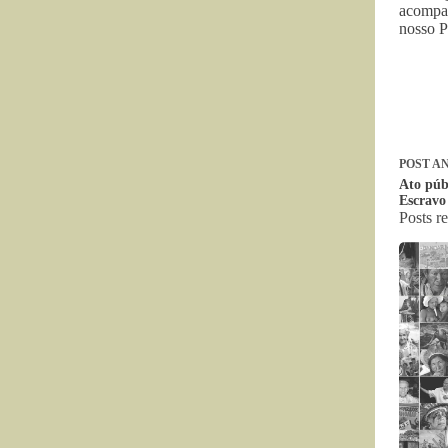
acompan
nosso P
POST
AN
Ato púb
Escravo
Posts r