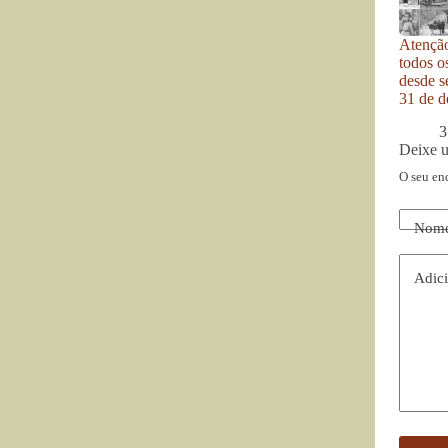
Atenção
todos o
desde se
31 de d
3
Deixe 
O seu en
Nom
Adici