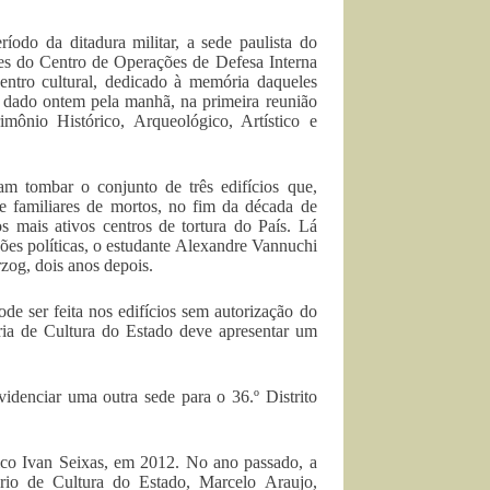
odo da ditadura militar, a sede paulista do
s do Centro de Operações de Defesa Interna
ntro cultural, dedicado à memória daqueles
i dado ontem pela manhã, na primeira reunião
ônio Histórico, Arqueológico, Artístico e
am tombar o conjunto de três edifícios que,
 e familiares de mortos, no fim da década de
 mais ativos centros de tortura do País. Lá
ções políticas, o estudante Alexandre Vannuchi
zog, dois anos depois.
de ser feita nos edifícios sem autorização do
ria de Cultura do Estado deve apresentar um
idenciar uma outra sede para o 36.º Distrito
.
ico Ivan Seixas, em 2012. No ano passado, a
rio de Cultura do Estado, Marcelo Araujo,