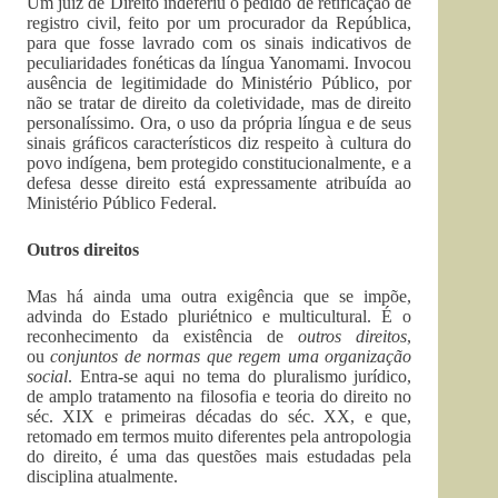
Um juiz de Direito indeferiu o pedido de retificação de
registro civil, feito por um procurador da República,
para que fosse lavrado com os sinais indicativos de
peculiaridades fonéticas da língua Yanomami. Invocou
ausência de legitimidade do Ministério Público, por
não se tratar de direito da coletividade, mas de direito
personalíssimo. Ora, o uso da própria língua e de seus
sinais gráficos característicos diz respeito à cultura do
povo indígena, bem protegido constitucionalmente, e a
defesa desse direito está expressamente atribuída ao
Ministério Público Federal.
Outros direitos
Mas há ainda uma outra exigência que se impõe,
advinda do Estado pluriétnico e multicultural. É o
reconhecimento da existência de
outros direitos
,
ou
conjuntos de normas que regem uma organização
social
. Entra-se aqui no tema do pluralismo jurídico,
de amplo tratamento na filosofia e teoria do direito no
séc. XIX e primeiras décadas do séc. XX, e que,
retomado em termos muito diferentes pela antropologia
do direito, é uma das questões mais estudadas pela
disciplina atualmente.