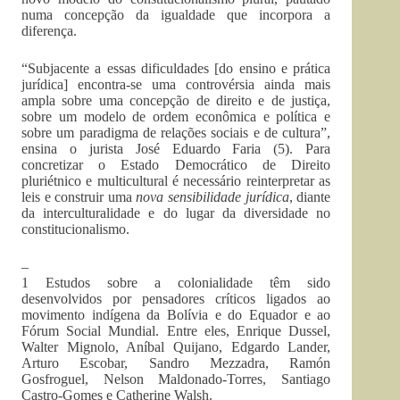
numa concepção da igualdade que incorpora a
diferença.
“Subjacente a essas dificuldades [do ensino e prática
jurídica] encontra-se uma controvérsia ainda mais
ampla sobre uma concepção de direito e de justiça,
sobre um modelo de ordem econômica e política e
sobre um paradigma de relações sociais e de cultura”,
ensina o jurista José Eduardo Faria (5). Para
concretizar o Estado Democrático de Direito
pluriétnico e multicultural é necessário reinterpretar as
leis e construir uma
nova sensibilidade jurídica
, diante
da interculturalidade e do lugar da diversidade no
constitucionalismo.
–
1 Estudos sobre a colonialidade têm sido
desenvolvidos por pensadores críticos ligados ao
movimento indígena da Bolívia e do Equador e ao
Fórum Social Mundial. Entre eles, Enrique Dussel,
Walter Mignolo, Aníbal Quijano, Edgardo Lander,
Arturo Escobar, Sandro Mezzadra, Ramón
Gosfroguel, Nelson Maldonado-Torres, Santiago
Castro-Gomes e Catherine Walsh.