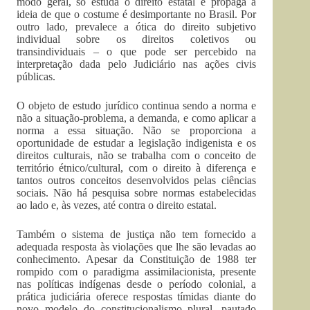
modo geral, só estuda o direito estatal e propaga a
ideia de que o costume é desimportante no Brasil. Por
outro lado, prevalece a ótica do direito subjetivo
individual sobre os direitos coletivos ou
transindividuais – o que pode ser percebido na
interpretação dada pelo Judiciário nas ações civis
públicas.
O objeto de estudo jurídico continua sendo a norma e
não a situação-problema, a demanda, e como aplicar a
norma a essa situação. Não se proporciona a
oportunidade de estudar a legislação indigenista e os
direitos culturais, não se trabalha com o conceito de
território étnico/cultural, com o direito à diferença e
tantos outros conceitos desenvolvidos pelas ciências
sociais. Não há pesquisa sobre normas estabelecidas
ao lado e, às vezes, até contra o direito estatal.
Também o sistema de justiça não tem fornecido a
adequada resposta às violações que lhe são levadas ao
conhecimento. Apesar da Constituição de 1988 ter
rompido com o paradigma assimilacionista, presente
nas políticas indígenas desde o período colonial, a
prática judiciária oferece respostas tímidas diante do
novo modelo do constitucionalismo plural, pautado