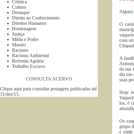
Crônica
Cultura
Alguns 
Destaque
Direito ao Conhecimento
Direitos Humanos
O camin
Homenagem
municíp
Justiça
vaqueir
Mídia e Poder
com uma
Mundo
Chapad
Racismo
Racismo Ambiental
A famíl
Reforma Agrária
Antonio
Trabalho Escravo
da sua 
dia em 
CONSULTA ACERVO
suas pr
Clique aqui para consultar postagens publicadas até
Hoje e
31/dez/15
.
Vaqueir
los, é 
abundân
Os vaqu
grupo d
e onde 