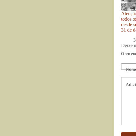
Atenção
todos o
desde se
31 de d
3
Deixe 
O seu en
Nom
Adici