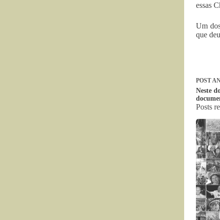
essas C
Um dos 
que deu
POST
AN
Neste do
documen
Posts r