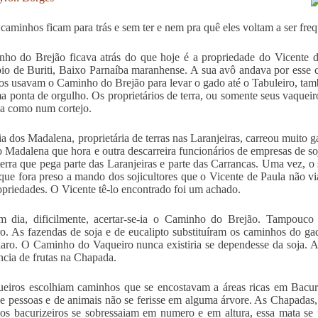
caminhos ficam para trás e sem ter e nem pra quê eles voltam a ser fre
ho do Brejão ficava atrás do que hoje é a propriedade do Vicente 
io de Buriti, Baixo Parnaíba maranhense. A sua avô andava por esse 
os usavam o Caminho do Brejão para levar o gado até o Tabuleiro, tam
 ponta de orgulho. Os proprietários de terra, ou somente seus vaquei
a como num cortejo.
ia dos Madalena, proprietária de terras nas Laranjeiras, carreou muito 
 Madalena que hora e outra descarreira funcionários de empresas de soj
terra que pega parte das Laranjeiras e parte das Carrancas. Uma vez, o
que fora preso a mando dos sojicultores que o Vicente de Paula não vi
opriedades. O Vicente tê-lo encontrado foi um achado.
m dia, dificilmente, acertar-se-ia o Caminho do Brejão. Tampou
o. As fazendas de soja e de eucalipto substituíram os caminhos do g
claro. O Caminho do Vaqueiro nunca existiria se dependesse da soja. 
cia de frutas na Chapada.
eiros escolhiam caminhos que se encostavam a áreas ricas em Bacur
e pessoas e de animais não se ferisse em alguma árvore. As Chapada
os bacurizeiros se sobressaiam em numero e em altura, essa mata se