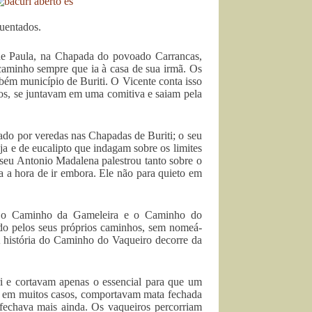
quentados.
de Paula, na Chapada do povoado Carrancas,
caminho sempre que ia à casa de sua irmã. Os
bém município de Buriti. O Vicente conta isso
ros, se juntavam em uma comitiva e saiam pela
gado por veredas nas Chapadas de Buriti; o seu
a e de eucalipto que indagam sobre os limites
 seu Antonio Madalena palestrou tanto sobre o
a a hora de ir embora. Ele não para quieto em
co o Caminho da Gameleira e o Caminho do
ado pelos seus próprios caminhos, sem nomeá-
A história do Caminho do Vaqueiro decorre da
i e cortavam apenas o essencial para que um
s, em muitos casos, comportavam mata fechada
 fechava mais ainda. Os vaqueiros percorriam