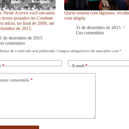
: Neste Acervo você encontra
Quem semeia com lágrimas, recolh
s textos postados no Combate
com alegria
u início, no final de 2009, até
31 de dezembro de 2015
ezembro de 2015.
Um comentário
1 de dezembro de 2015
um comentário
dereço de e-mail não será publicado.
Campos obrigatórios são marcados com
*
e
*
E-mail
*
onar comentário
*