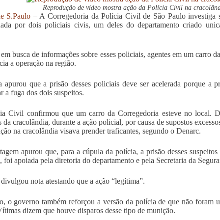
Reprodução de vídeo mostra ação da Polícia Civil na cracolând
e S.Paulo
– A Corregedoria da Polícia Civil de São Paulo investiga s
da por dois policiais civis, um deles do departamento criado unic
.
em busca de informações sobre esses policiais, agentes em um carro d
ncia a operação na região.
 apurou que a prisão desses policiais deve ser acelerada porque a p
r a fuga dos dois suspeitos.
ia Civil confirmou que um carro da Corregedoria esteve no local. D
s da cracolândia, durante a ação policial, por causa de supostos excesso
ção na cracolândia visava prender traficantes, segundo o Denarc.
tagem apurou que, para a cúpula da polícia, a prisão desses suspeitos 
o, foi apoiada pela diretoria do departamento e pela Secretaria da Segur
 divulgou nota atestando que a ação “legítima”.
o, o governo também reforçou a versão da polícia de que não foram us
Vítimas dizem que houve disparos desse tipo de munição.