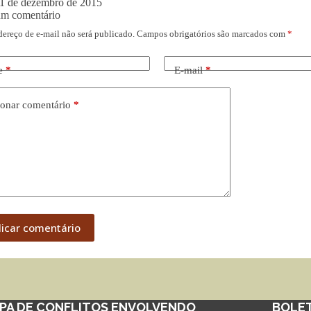
1 de dezembro de 2015
um comentário
dereço de e-mail não será publicado.
Campos obrigatórios são marcados com
*
e
*
E-mail
*
onar comentário
*
licar comentário
PA DE CONFLITOS ENVOLVENDO
BOLE