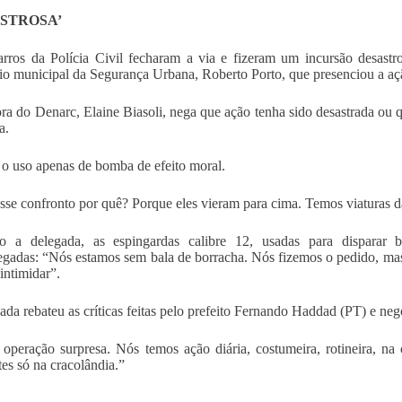
ASTROSA’
rros da Polícia Civil fecharam a via e fizeram um incursão desast
rio municipal da Segurança Urbana, Roberto Porto, que presenciou a açã
ora do Denarc, Elaine Biasoli, nega que ação tenha sido desastrada ou 
a.
o uso apenas de bomba de efeito moral.
sse confronto por quê? Porque eles vieram para cima. Temos viaturas dan
o a delegada, as espingardas calibre 12, usadas para disparar b
egadas: “Nós estamos sem bala de borracha. Nós fizemos o pedido, mas
intimidar”.
ada rebateu as críticas feitas pelo prefeito Fernando Haddad (PT) e ne
operação surpresa. Nós temos ação diária, costumeira, rotineira, n
tes só na cracolândia.”