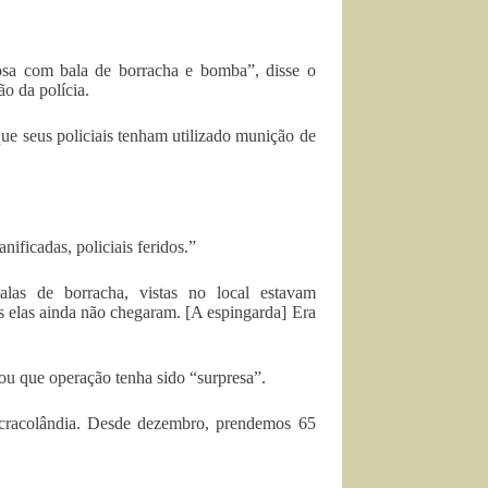
rosa com bala de borracha e bomba”, disse o
o da polícia.
que seus policiais tenham utilizado munição de
ificadas, policiais feridos.”
alas de borracha, vistas no local estavam
 elas ainda não chegaram. [A espingarda] Era
gou que operação tenha sido “surpresa”.
a cracolândia. Desde dezembro, prendemos 65