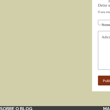
3
Deixe 
O seu en
Nom
Adici
Pub
SOBRE O BLOG
MA