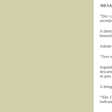
‘DES
“Dez ca
secretá
A diret
borrach
Admite 
“Teve e
Segund
descarr
só para 
A deleg
“Não é 
trafican