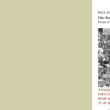
POST
AN
Eike Bat
Posts r
Atenção
todos o
desde se
31 de d