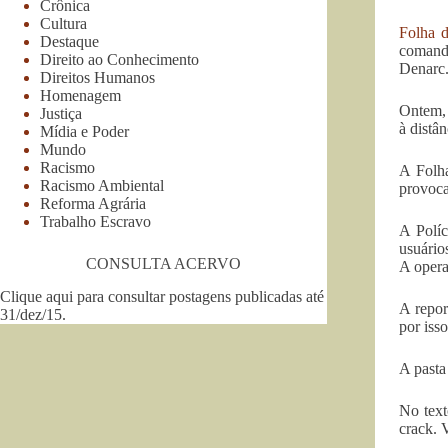
Crônica
Cultura
Folha d
Destaque
comanda
Direito ao Conhecimento
Denarc
Direitos Humanos
Homenagem
Ontem, 
Justiça
à distâ
Mídia e Poder
Mundo
Racismo
A Folha
Racismo Ambiental
provoca
Reforma Agrária
Trabalho Escravo
A Políc
usuário
CONSULTA ACERVO
A opera
Clique aqui para consultar postagens publicadas até
A repor
31/dez/15
.
por iss
A pasta
No text
crack. 