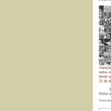
Atenção
todos o
desde se
31 de d
3
Deixe 
O seu en