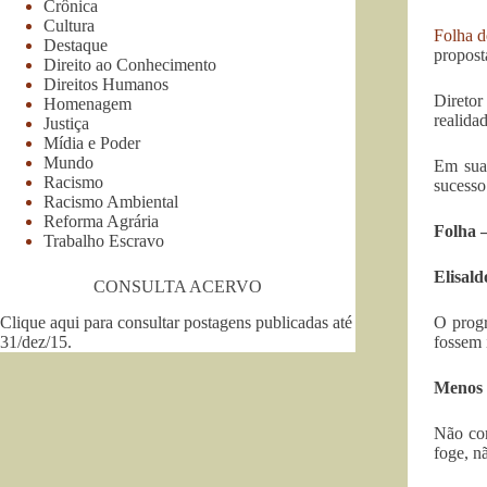
Crônica
Cultura
Folha d
Destaque
propost
Direito ao Conhecimento
Direitos Humanos
Diretor
Homenagem
realida
Justiça
Mídia e Poder
Mundo
Em sua 
Racismo
sucesso
Racismo Ambiental
Reforma Agrária
Folha –
Trabalho Escravo
Elisald
CONSULTA ACERVO
Clique aqui para consultar postagens publicadas até
O progr
31/dez/15
.
fossem 
Menos 
Não con
foge, n