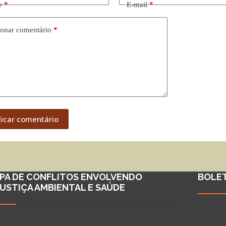
e
*
E-mail
*
onar comentário
*
licar comentário
PA DE CONFLITOS ENVOLVENDO
BOLE
JUSTIÇA AMBIENTAL E SAÚDE