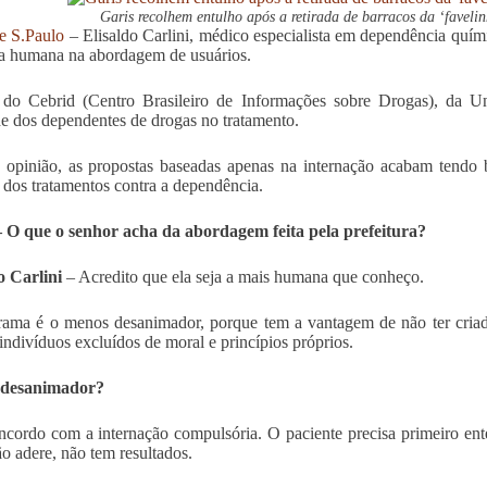
Garis recolhem entulho após a retirada de barracos da ‘faveli
e S.Paulo
– Elisaldo Carlini, médico especialista em dependência quím
a humana na abordagem de usuários.
 do Cebrid (Centro Brasileiro de Informações sobre Drogas), da Uni
de dos dependentes de drogas no tratamento.
opinião, as propostas baseadas apenas na internação acabam tendo b
 dos tratamentos contra a dependência.
 O que o senhor acha da abordagem feita pela prefeitura?
o Carlini
– Acredito que ela seja a mais humana que conheço.
ama é o menos desanimador, porque tem a vantagem de não ter criad
indivíduos excluídos de moral e princípios próprios.
desanimador?
cordo com a internação compulsória. O paciente precisa primeiro ente
ão adere, não tem resultados.