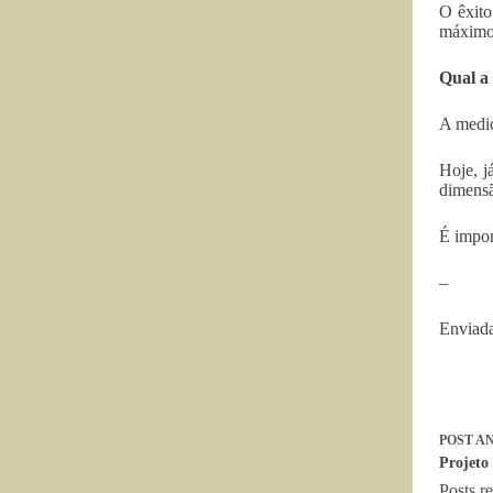
O êxito
máximo
Qual a
A medic
Hoje, j
dimensã
É import
–
Enviada
POST
AN
Projeto
Posts r