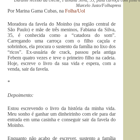
Durante recesso da creche, Fabiana Silva, 35, puxa carroça com filho 
Marcelo Justo/Folhapress
Por Marina Gama Cubas, na
Folha/Uol
Moradora da favela do Moinho (na região central de
São Paulo) e mãe de três meninos, Fabiana da Silva,
35, é conhecida como a “catadora do som”.
Carregando uma carroça com o filho caçula e
sobrinhos, ela procura o sustento da família no lixo dos
“ricos”. Ex-usuária de crack, passou pela antiga
Febem quatro vezes e teve o primeiro filho na cadeia.
Hoje, escreve o livro da sua vida e espera, com a
venda, sair da favela.
*
Depoimento:
Estou escrevendo o livro da história da minha vida.
Meu sonho é ganhar um dinheirinho com ele para dar
entrada em uma casinha e conseguir sair da favela do
Moinho.
Enquanto não acabo de escrever, sustento a família