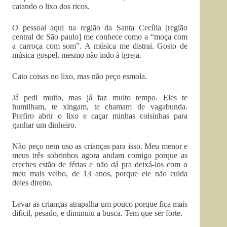
catando o lixo dos ricos.
O pessoal aqui na região da Santa Cecília [região
central de São paulo] me conhece como a “moça com
a carroça com som”. A música me distrai. Gosto de
música gospel, mesmo não indo à igreja.
Cato coisas no lixo, mas não peço esmola.
Já pedi muito, mas já faz muito tempo. Eles te
humilham, te xingam, te chamam de vagabunda.
Prefiro abrir o lixo e caçar minhas coisinhas para
ganhar um dinheiro.
Não peço nem uso as crianças para isso. Meu menor e
meus três sobrinhos agora andam comigo porque as
creches estão de férias e não dá pra deixá-los com o
meu mais velho, de 13 anos, porque ele não cuida
deles direito.
Levar as crianças atrapalha um pouco porque fica mais
difícil, pesado, e diminuiu a busca. Tem que ser forte.