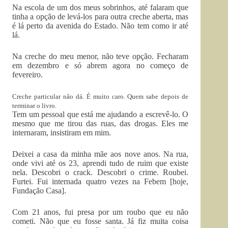
Na escola de um dos meus sobrinhos, até falaram que
tinha a opção de levá-los para outra creche aberta, mas
é lá perto da avenida do Estado. Não tem como ir até
lá.
Na creche do meu menor, não teve opção. Fecharam
em dezembro e só abrem agora no começo de
fevereiro.
Creche particular não dá. É muito caro. Quem sabe depois de
terminar o livro.
Tem um pessoal que está me ajudando a escrevê-lo. O
mesmo que me tirou das ruas, das drogas. Eles me
internaram, insistiram em mim.
Deixei a casa da minha mãe aos nove anos. Na rua,
onde vivi até os 23, aprendi tudo de ruim que existe
nela. Descobri o crack. Descobri o crime. Roubei.
Furtei. Fui internada quatro vezes na Febem [hoje,
Fundação Casa].
Com 21 anos, fui presa por um roubo que eu não
cometi. Não que eu fosse santa. Já fiz muita coisa