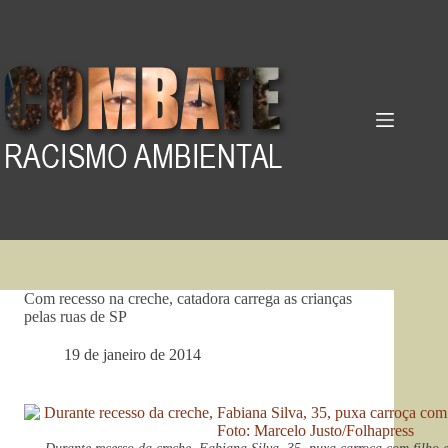
Pular
para
o
conteúdo
Com recesso na creche, catadora carrega as crianças
pelas ruas de SP
19 de janeiro de 2014